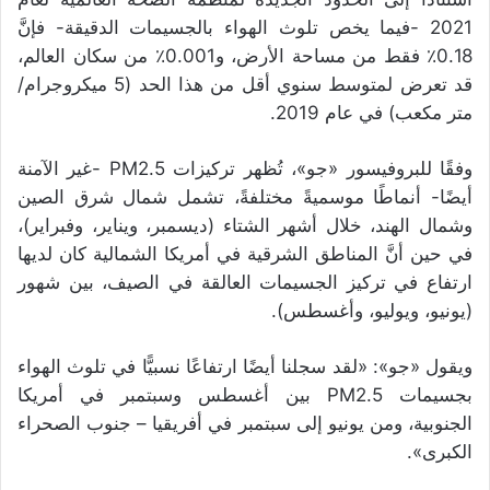
2021 -فيما يخص تلوث الهواء بالجسيمات الدقيقة- فإنَّ
0.18٪ فقط من مساحة الأرض، و0.001٪ من سكان العالم،
قد تعرض لمتوسط سنوي أقل من هذا الحد (5 ميكروجرام/
متر مكعب) في عام 2019.
وفقًا للبروفيسور «جو»، تُظهر تركيزات PM2.5 -غير الآمنة
أيضًا- أنماطًا موسميةً مختلفةً، تشمل شمال شرق الصين
وشمال الهند، خلال أشهر الشتاء (ديسمبر، ويناير، وفبراير)،
في حين أنَّ المناطق الشرقية في أمريكا الشمالية كان لديها
ارتفاع في تركيز الجسيمات العالقة في الصيف، بين شهور
(يونيو، ويوليو، وأغسطس).
ويقول «جو»: «لقد سجلنا أيضًا ارتفاعًا نسبيًّا في تلوث الهواء
بجسيمات PM2.5 بين أغسطس وسبتمبر في أمريكا
الجنوبية، ومن يونيو إلى سبتمبر في أفريقيا – جنوب الصحراء
الكبرى».