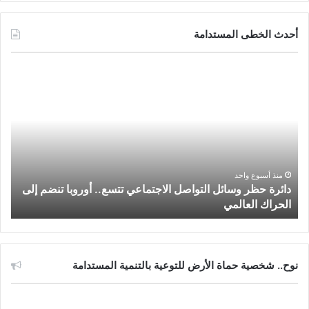
س
ي
ت
س
ت
أحدث الخطى المستدامة
ب
ت
ي
ت
س
د
و
ر
و
ق
ا
ا
ئ
ك
ب
ر
ب
ر
ة
ا
ح
ظ
م
ر
منذ أسبوع واحد
دائرة حظر وسائل التواصل الاجتماعي تتسع.. أوروبا تنضم إلى
و
الحراك العالمي
س
ا
ئ
ل
ا
نوح.. شخصية حماة الأرض للتوعية بالتنمية المستدامة
ل
ت
و