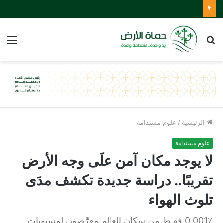
بحث
الق
عن
الرئيسية
/
علوم مستدامة
علوم مستدامة
لا يوجد مكان آمن علَى وجه الأرض
تقريبًا.. دراسة جديدة تكشف مدَى
تلوث الهواء
0.001٪ فقـط من سكان العالم معرَّضون لمستويات