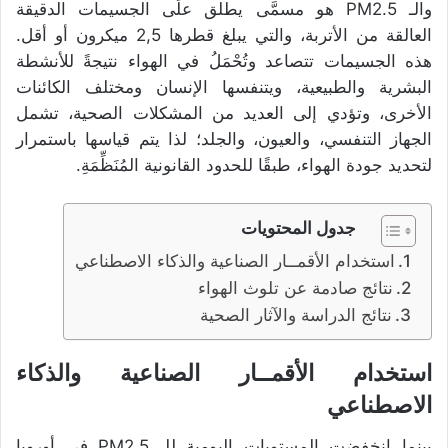
والـ PM2.5 هو مسمَّى يطلق علَى الجسيمات الدقيقة
العالقة من الأتربة، والتي يبلغ قطرها 2,5 ميكرون أو أقل.
هذه الجسيمات تتصاعد وتُحْمَلُ في الهواء نتيجةً للأنشطة
البشرية والطبيعية، ويتنفسها الإنسان ومختلف الكائنات
الأخرى، وتؤدي إلى العديد من المشكلات الصحية، تشمل
الجهاز التنفسي، والعيون، والجلد؛ لذا يتم قياسها باستمرار
لتحديد جودة الهواء، طبقًا للحدود القانونية المُنَظِّمَةِ.
جدول المحتويات
استخدام الأقمــار الصناعية والذكاء الاصطناعي
نتائج صادمة عن تلوث الهواء
نتائج الدراسة والآثار الصحية
استخدام الأقمــار الصناعية والذكاء
الاصطناعي
بينما انخفضت المستويات اليومية للـ PM2.5 في أوروبا