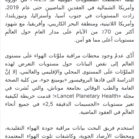
وأمريكا الشمالية في العقدينِ الماضيينِ حتى عام 2019،
زادت المستويات في جنوب آسيا، وأستراليا، ونيوزيلندا،
وأمريكا اللاتينية، ومنطقة البحر الكاريبي، وأفريقيا، مع شهود
أكثر من 70٪ من الأيام علَى مدار العامِ حول العالَمِ
مستويات أعلى مما هو آمن.
أَدَّى عدمُ وجود محطات مراقبة ملوِّثات الهواء علَى مستوى
العالم إلى نقص البيانات حول مستويات التعرض لهذه
الملوِّثات علَى المستوى المحلي والإقليمي والعالمي، إلا إنَّ
الدراسةَ التي قادها البروفيسور «يومينغ جو»، من كلية الصحة
العامة والطب الوقائي بجامعة موناش، والتي نُشرت في
مجلة «Lancet Planetary Health»؛ قدمت خريطة لكيفية
تغير مستويات «الجسيمات الدقيقة 2,5» في جميع أنحاء
العالَمِ في العقود الماضية.
استخدم فريق البحث بيانات مراقبة جودة الهواء التقليدية،
ومحطات الأرصاد الجوية، وكاشفات تلوث الهواء المعتمدة