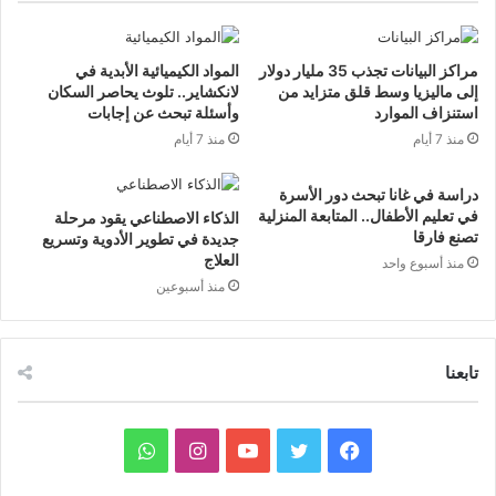
مراكز البيانات تجذب 35 مليار دولار
المواد الكيميائية الأبدية في
إلى ماليزيا وسط قلق متزايد من
لانكشاير.. تلوث يحاصر السكان
استنزاف الموارد
وأسئلة تبحث عن إجابات
منذ 7 أيام
منذ 7 أيام
دراسة في غانا تبحث دور الأسرة
في تعليم الأطفال.. المتابعة المنزلية
الذكاء الاصطناعي يقود مرحلة
تصنع فارقا
جديدة في تطوير الأدوية وتسريع
العلاج
منذ أسبوع واحد
منذ أسبوعين
تابعنا
ف
ت
ي
ا
و
ي
و
و
ن
ا