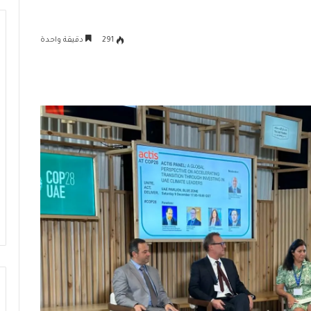
291
دقيقة واحدة
ا
ل
أ
و
ك
ت
6 يوليو، 2026
ا
الأوكتاجون.. تعزيز جاهزية الدولة
ج
عي في مصر نموذج
لمواجهة التحديات ودعم التنمية
و
ية المستدامة
المستدامة
ن
.
.
ت
ع
ز
ي