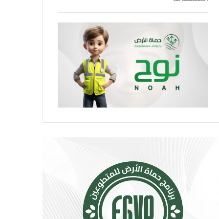
ر
و
ا
ا
ر
ص
ة
ل
.
ا
.
ل
إ
ا
ج
ج
ر
ت
ا
م
ء
ا
ا
ع
ت
ي
ب
ت
س
ت
ي
س
ط
ع
ة
.
ت
.
ق
أ
ل
و
ل
ر