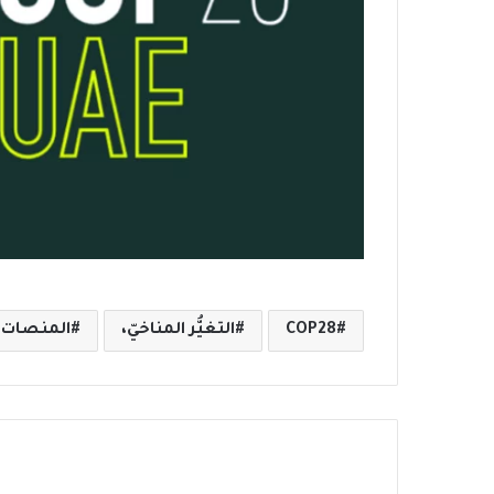
COP28
التغيُّر المناخيّ،
المنصات ا