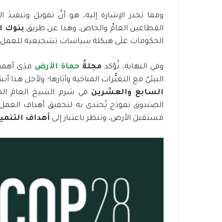
ومما تجدر الإشارة إليه، هو أنَّ تمويلَ وتنفيذَ 
القطاعين العامِّ والخاص، وهذا عن طريق
بنوك ا
الحكومات علَى هيكلة سياسات تشجيعية للعمل المن
وفي النهاية، تُؤكد
مجلةُ
حماة الأرض
مدَى أهمية
البيئيّ مع التغيُّرات المناخية وآثارها؛ ولأجل هذا
السابع والعشرين
الصندوق نموذج يُحتذى به لتحقيق أهداف العمل 
مستقبلَ الأرض، وتنظر باعتبار إلى
أهداف التنمي