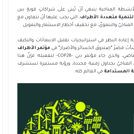
ت
د
الأنشطة المناخية ينبغي أنْ يُبنى علَى شراكاتٍ قويةٍ بين
ا
لتنمية متعددة الأطراف
، التي يجب عليها أنْ تتعاون مع
م
اخيّ والتنمويّ، مع تخفيف أخطار الاستثمار والتمويل.
ة
 إعادة النظر في استراتيجيات تقليل الانبعاثات والتكيف
 أنشأتْ مصرُ “صندوقَ الخسائر والأضرار” في
مؤتمر
الأطراف
في شرم الشيخ العامَ الماضي، والذي جاء مؤتمر دبي -COP28- لتفعيله؛ فإنَّ هذا
المناخيّ بجداول زمنية محددة، ورؤية مستنيرة تستشرف
ة المستدامة
في العالم كله.