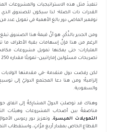
تنفيذَ مثل هذه الاستراتيجيات والمشروعات المناخي
ت
ح
القدرات ذات الصلة؛ لذا سيكون للصندوق الذي أط
ت
نوفمبر الماضي دور بالغ الأهمية في تمويل عدد من
ي
ة
ا
ل
الرغم من هذا فإنَّ إسهامات بقية الأطراف ما تزال
م
المليارات؛ حتى يمكنها تمويل مشروعات مكافحة
س
تصريحات مسئولين إماراتيين- تمويلًا مقداره 250 مليار دولار بحلول 2030.
ت
د
لكن رفضت دول متقدمة -في مقدمتها الولايات الم
ا
م
إلزاميةً؛ ومن هنا دعا المجتمع الدوليّ إلى توس
ة
والسعودية.
مناصفةً بين أصحاب المشروعات وهيئات التمو
التمويلات الميسرة
، وتعزيز دور رءوس الأموال
القطاع الخاص بمقدار أربع مرَّاتٍ، واستقطاب الت