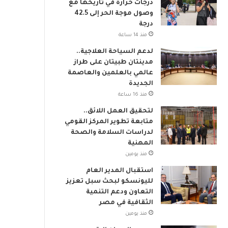
درجات حرارة في تاريخها مع
م
وصول موجة الحر إلى 42.5
ي
درجة
منذ 14 ساعة
لدعم السياحة العلاجية..
مدينتان طبيتان على طراز
عالمي بالعلمين والعاصمة
الجديدة
منذ 16 ساعة
لتحقيق العمل اللائق..
متابعة تطوير المركز القومي
لدراسات السلامة والصحة
المهنية
منذ يومين
استقبال المدير العام
لليونسكو لبحث سبل تعزيز
التعاون ودعم التنمية
الثقافية في مصر
منذ يومين