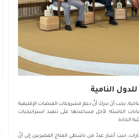
ز
ج
ا
ه
ز
ي
ة
ا
ل
د
و
ل
ة
ل
للدول النامية
م
و
اخية، يجب أنْ ندركَ أنَّ دعمَ مشروعات المنصات الإقليمية
ا
ج
اقتصادات الناشئة؛ لأجل مساعدتها علَى تنفيذ استراتيجيات
ه
ية الحادة.
ة
ا
ارات، حيث أشار عددٌ من ناشطي المناخ المصريين إلى أنَّ
ل