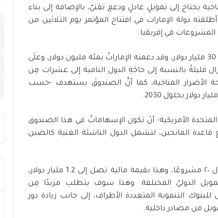
ة يحتاج إلى تمويلٍ عادلٍ ودعمٍ تقنيّ، بالإضافة إلى بناء
ت
ح
لقته دولة الإمارات في افتتاح المؤتمر يوم الثلاثين من
د
 المشروعات في إفريقيا.
ي
ا
ومن الجدير بالذِّكْرِ، هو أنَّ قيمةَ هذا الصندوق تبلغ 30 مليار دولار، وقد دعمته الإماراتُ بمئة مليون دولار، وعلَى
ت
و
 قليلةً بالنسبة إلى حاجَةِ الدول النامية إلى عشرات مِن
د
 الأضرار المناخية، كما أنَّ الصندوقَ يستهدف -حسب
ع
م
ا
تحدة الأمريكية- أنْ تكون الإسهاماتُ في هذا الصندوق
ل
ت
يع قاعدة المانحين، لتشمل الدول الناشئة الغنية كالصين
ن
م
ي
وهناك قد توصلتِ الدولُ المشارِكةُ إلى اتفاق حول ٢٠ مشروعًا، وهذا بقيمة مالية تصل إلى 1.2 مليار دولار،
ة
ا
يل الدوليّ المختلفة. وهذا سوف يتطلب مزيدًا مِن
ل
 للبنوك التنموية المتعددة الأطراف، إلى جانب زيادة دور
م
مويل من مصادر داخلية.
س