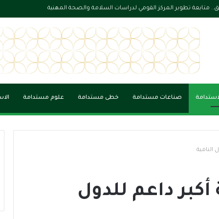
ام لليونسكو لبحث سبل تعزيز التعاون ودعم التنمية الثقافية في مصر
لاستدامة
صناعات مستدامة
خطى مستدامة
علوم مستدامة
الاس
 النامية
أكبر داعم للدول