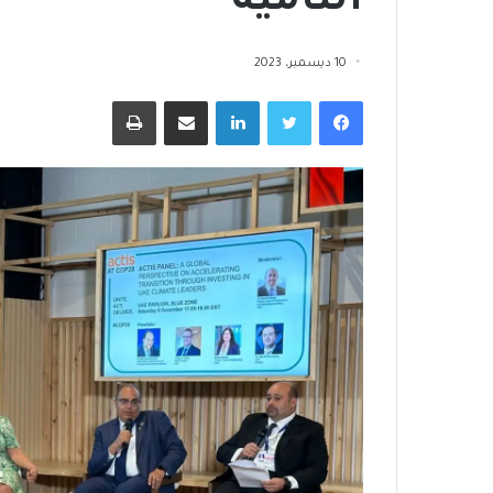
النامية
10 ديسمبر، 2023
فيسبوك
تويتر
لينكدإن
مشاركة عبر البريد
طباعة
ا
ل
إ
س
ك
ا
منذ 3 أسابيع
ن
بالتمكين الاقتصادي وزارة التضامن
8 يوليو، 2026
ا
الاجتماعي توسع مظلة الحماية
الإسكان الاجتما
ل
الاجتماعية
رائد للبنية التحت
ا
ج
ت
م
ا
ع
ي