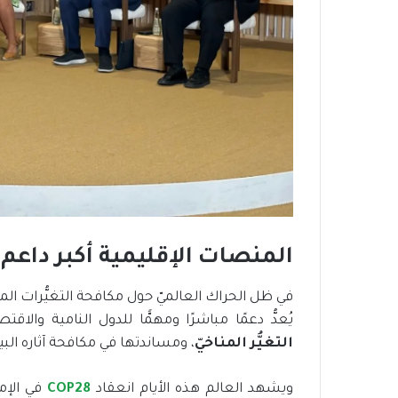
ف
ي
م
ص
ر
ن
م
و
ذ
ج
ر
ا
ئ
د
المنصات الإقليمية أكبر داعم
ل
ل
في ظل الحراك العالميّ حول مكافحة التغيُّرات المن
ب
ن
يُعدُّ دعمًا مباشرًا ومهمًّا للدول النامية وال
ي
التغيُّر المناخيّ
، ومساندتها في مكافحة آثاره البيئ
ة
ا
ويشهد العالم هذه الأيام انعقاد
COP28
في الإم
ل