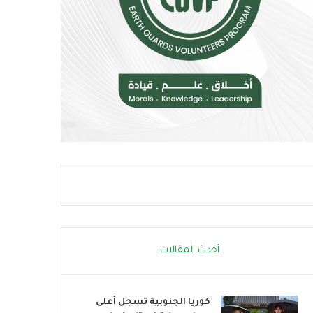
م
و
خ
ب
ا
ا
ط
ت
ر
ن
ا
ض
ل
م
إ
إ
ج
ل
ه
ى
ا
ا
د
ل
ا
ح
ل
ر
ح
ا
ر
ك
ا
ا
أحدث المقالات
ر
ل
ي
ع
ا
كوريا الجنوبية تسجل أعلى
ل