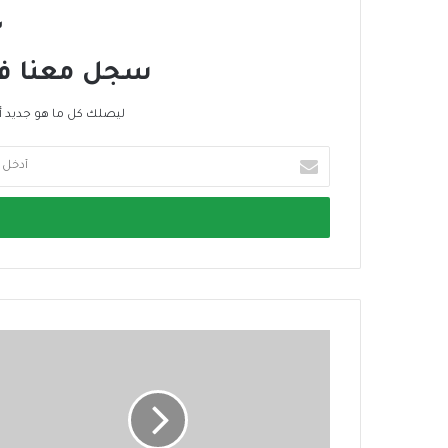
س
سجل معنا في 
ليصلك كل ما هو جديد أ
أ
د
خ
ل
ب
ر
ي
د
ك
ا
ل
إ
ل
ك