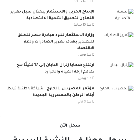
ي
منذ 14 ساعة
ت
الإنتاج الحربي والاستثمار يبحثان سبل تعزيز
ت
التعاون لتحقيق التنمية الاقتصادية
س
منذ 15 ساعة
ع
.
وزارة الاستثمار تقود مبادرة مصر تنطلق
.
للتصدير بهدف تعزيز الصادرات ودعم
أ
الاقتصاد
و
منذ يومين
ر
ارتفاع ضحايا زلزال اليابان إلى 17 قتيلًا مع
و
تفاقم أزمة المياه والحرارة
ب
منذ يومين
ا
ت
مؤتمر المصريين بالخارج.. شراكة وطنية تربط
ن
أبناء الوطن بالجمهورية الجديدة
ض
منذ 3 أيام
م
إ
ل
سجل الآن
ى
ا
ل