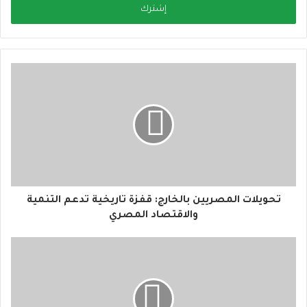
ل
ب
ر
ي
د
ك
ا
ل
إ
ل
ك
ت
ر
و
تحويلات المصريين بالخارج: قفزة تاريخية تدعم التنمية
ن
والاقتصاد المصري
ي