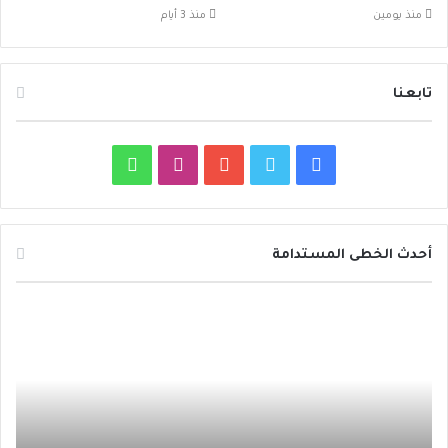
منذ يومين
منذ 3 أيام
تابعنا
ف
ت
ي
ا
و
ي
و
و
ن
ا
س
ي
ت
س
ت
أحدث الخطى المستدامة
ب
ت
ي
ت
س
د
و
ر
و
ق
ا
ا
ئ
ك
ب
ر
ب
ر
ة
ا
ح
ظ
م