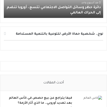
ر
منذ أسبوع واحد
دائرة حظر وسائل التواصل الاجتماعي تتسع.. أوروبا تنضم
و
إلى الحراك العالمي
س
ا
ئ
ل
ا
نوح.. شخصية حماة الأرض للتوعية بالتنمية المستدامة
ل
ت
و
ا
ص
ل
ا
ل
ا
أحدث المقالات
ج
ت
م
فيفا يتراجع عن بيع حصص في كأس العالم
ا
بعد تهديد أوروبي.. ما الذي أثار الأزمة؟
ع