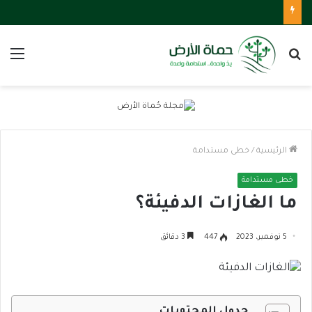
بحث
الق
عن
الرئيسية
/
خطى مستدامة
خطى مستدامة
ما الغازات الدفيئة؟
5 نوفمبر، 2023
447
3 دقائق
جدول المحتويات