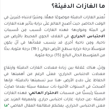
ما الغازات الدفيئة
؟
تُعتبر الغازات الدفيئة موضوعًا مهمًّا، ومثيرًا لانتباه كثيرينَ في
الوقت الحاضر، حيث أصبح العالم علَى دراية بتأثير هذه الغازات
في البيئة ومواردها؛ فهذه الغازات مُسبب مِن مُسبباتِ
الاحتباس الحراري
في الغلاف الجوي المحيط بالأرض من
ناحية، ومِن ناحية أخرى قد يتسبب فقدانُها في أنْ يكون
متوسطُ درجة حرارة سطح الأرض حوالي (-18) درجة مئوية، بدلًا
من المتوسط الحالي البالغ (15) درجة مئوية.
وإذنْ، هناك عَلاقة بين زيادة معدلات الغازات الدفيئة وارتفاع
معدلات الاحتباس الحراري؛ فعلَى الرغم من أهميتها في
الحفاظ علَى دفءِ الأرض -هذا سر تسميتها بالدفيئة- فإنها
أصبحتْ في السنوات الأخيرة ذات سمعة سيئة بعدما صارتْ
مسببًا رئيسيًّا من مسببات
الاحترار العالمي
؛ فهذه الغازات
الدفيئة -عن جدارة- غازات احتباس حراري. ولمعرفة المزيد عن
معنى الاحتباس الحراري، يمكنكم مطالعة المقال الماضي “
ما