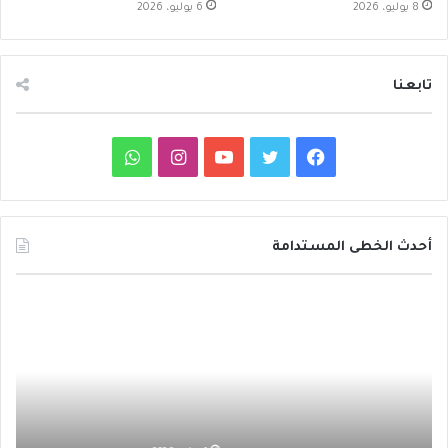
8 يوليو، 2026
6 يوليو، 2026
تابعنا
ف
ت
ي
ا
و
ي
و
و
ن
ا
س
ي
ت
س
ت
أحدث الخطى المستدامة
ب
ت
ي
ت
س
م
د
و
ر
و
ق
ا
ع
ا
ا
ئ
ك
ب
ر
ب
ر
ر
ت
ة
ا
ف
ح
ا
ظ
م