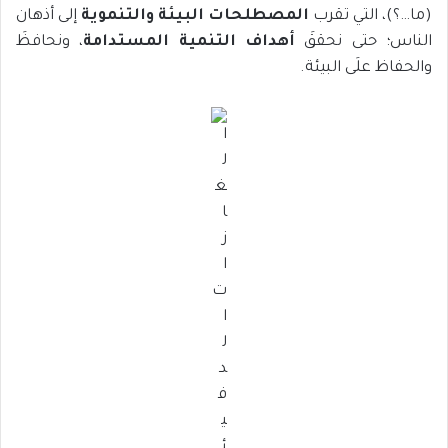
(ما…؟)، التي تقرب
المصطلحات البيئة والتنموية
إلى أذهان
الناس؛ حتى نحققَ
أهداف التنمية المستدامة
، ونحافظَ
والحفاظ علَى البيئة.