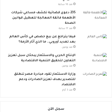
ب
ت
منذ 16 ساعة
س
ت
235 دعوى قضائية تكشف مساعي شركات
ي
س
الأطعمة فائقة المعالجة لتعطيل قوانين
ط
ع
الصحة
ة
.
منذ 17 ساعة
ت
.
ق
أ
فيفا يتراجع عن بيع حصص في كأس العالم
ل
و
بعد تهديد أوروبي.. ما الذي أثار الأزمة؟
ل
ر
منذ يومين
م
و
الإنتاج الحربي والاستثمار يبحثان سبل تعزيز
خ
ب
التعاون لتحقيق التنمية الاقتصادية
ا
ا
منذ يومين
ط
ت
ر
ن
وزارة الاستثمار تقود مبادرة مصر تنطلق
ا
ض
للتصدير بهدف تعزيز الصادرات ودعم
ل
م
الاقتصاد
إ
إ
منذ 3 أيام
ج
ل
ه
ى
ا
ا
سجل الآن
د
ل