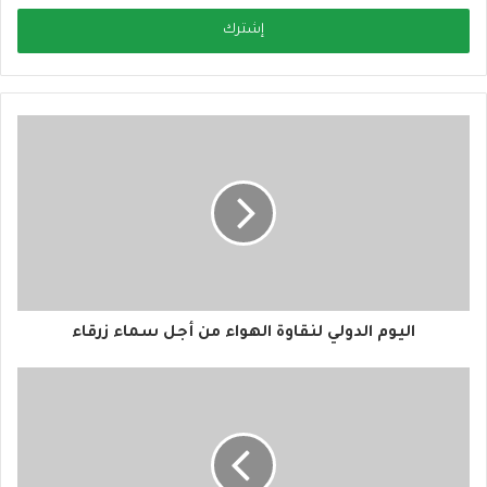
خ
ل
ب
ر
ي
د
ك
ا
ل
إ
ل
ك
ت
ر
و
اليوم الدولي لنقاوة الهواء من أجل سماء زرقاء
ن
ي