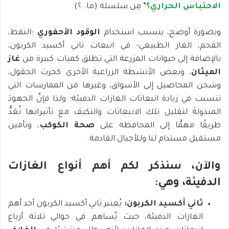
الاحتباس الحراري؟
” مِن سلسلة (ما…؟).
وبصورة أوضح، يتسبب استخدام
الوقود الأحفوري
-النفط،
الفحم، الغاز الطبيعي- في انبعاث ثاني أكسيد الكربون،
بالإضافة إلى حيوانات المزرعة التي تطلق كميات كبيرة من
غاز
الميثان
، وبعض الأنشطة الزراعية الأخرى كحرث الحقول،
وشحن المحاصيل إلى الأسواق، وغيرها من الممارسات التي
تتسبب في زيادة انبعاثات الغازات الدفيئة؛ ولذا فإنَّ الجهودَ
المبذولةَ لتقليل تلك الانبعاثات والتكيف مع تأثيراتها تُعَدُّ
طريقًا مهمًّا إلى المحافظة على
صحة الكوكب
، وتأمين
مستقبل مستدام لنا وللأجيال القادمة.
والآن، سنذكر لكم أهم أنواع الغازات
الدفيئة، وهي:
ثاني أكسيد الكربون:
يُعتبر ثاني أكسيد الكربون أحد أهم
الغازات الدفيئة، حيث يُساهم في حوالي ثلاثة أرباع