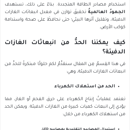
استخدام مصادر الطاقة المتجددة. بناءً على ذلك، تستهدف
الجهودُ العالميةُ
تحقيقَ توازن في معدل انبعاثات الغازات
الدفيئة، وتقليل أثرها البيئي؛ حتى نحافظَ على صحة واستدامة
كوكب الأرض.
كيف يمكننا الحدُّ من انبعاثات الغازات
الدفيئة؟
في هذا القِسمُ مِن المقال سنقدِّمُ لكم حلولًا مبتكرةً للحدِّ من
انبعاثات الغازات الدفيئة، وهي:
الحد من استهلاك الكهرباء
تعتمد عملياتُ إنتاج الكهرباء على حرق الفحم أو الغاز، مما
يؤدي إلى انبعاث كميات كبيرة من الغازات الدفيئة. ويمكن الحد
من استهلاك الكهرباء من خلال:
استبدال المصابيح التقليدية بمصابيح LED.