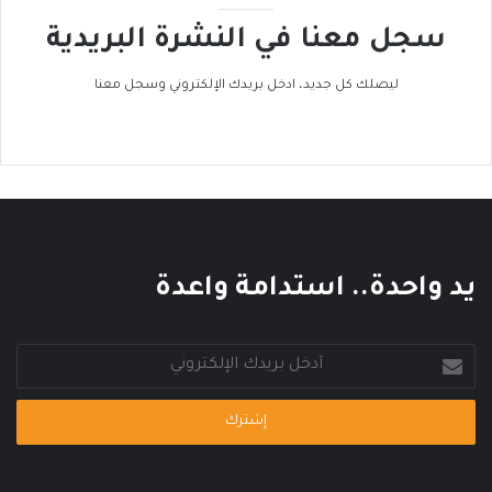
ا
ح
سجل معنا في النشرة البريدية
ل
ر
ح
ا
ر
ك
ليصلك كل جديد، ادخل بريدك الإلكتروني وسجل معنا
ا
ا
ر
ل
ي
ع
ا
ل
م
ي
يد واحدة.. استدامة واعدة
أدخل
بريدك
الإلكتروني