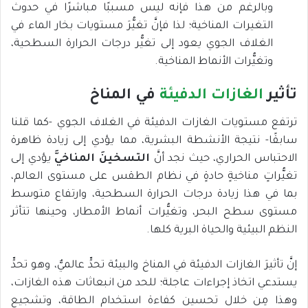
وبالرغم من هذا فإنه ليس مسببًا مباشرًا في حدوث
التغيرات المناخية؛ لذا فإنَّ تغيُّرَ مستويات بخار الماء في
الغلاف الجوي يعود إلى تغيُّر درجات الحرارة السطحية،
وتغيُّرات الأنماط المناخية.
تأثير
الغازات الدفيئة
في المناخ
ترتفع مستويات الغازات الدفيئة في الغلاف الجوي -كما قلنا
سابقًا- نتيجة الأنشطة البشرية، مما يؤدي إلى زيادة ظاهرة
الاحتباس الحراري، حيث نجد أنَّ
التسخينَ المناخيَّ
يؤدي إلى
تغيُّراتٍ مناخيةٍ حادةٍ في نظام الطقس على مستوى العالم،
بما في هذا زيادة درجات الحرارة السطحية، وارتفاع متوسط
مستوى سطح البحر، وتغيُّرات أنماط الأمطار، وحينها تتأثر
النظم البيئية والحياة البرية كلها.
إنَّ تأثيرَ الغازات الدفيئة في المناخ والبيئة تحدٍّ عالميٌّ، وهو تحدٍّ
يستدعي اتخاذ إجراءات عاجلة؛ للحد من انبعاثات هذه الغازات،
وهذا مِن خلال تحسين كفاءة استخدام الطاقة، وتشجيع