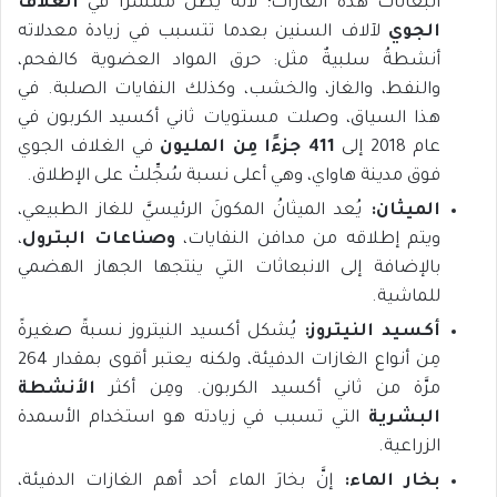
انبعاثات هذه الغازات؛ لأنه يظل منتشرًا في
الغلاف
الجوي
لآلاف السنين بعدما تتسبب في زيادة معدلاته
أنشطةُ سلبيةٌ مثل: حرق المواد العضوية كالفحم،
والنفط، والغاز، والخشب، وكذلك النفايات الصلبة. في
هذا السياق، وصلت مستويات ثاني أكسيد الكربون في
عام 2018 إلى
411 جزءًا مِن المليون
في الغلاف الجوي
فوق مدينة هاواي، وهي أعلى نسبة سُجِّلتْ على الإطلاق.
الميثان:
يُعد الميثانُ المكونَ الرئيسيَّ للغاز الطبيعي،
ويتم إطلاقه من مدافن النفايات،
وصناعات البترول
،
بالإضافة إلى الانبعاثات التي ينتجها الجهاز الهضمي
للماشية.
أكسيد النيتروز:
يُشكل أكسيد النيتروز نسبةً صغيرةً
مِن أنواع الغازات الدفيئة، ولكنه يعتبر أقوى بمقدار 264
مرَّة من ثاني أكسيد الكربون. ومِن أكثر
الأنشطة
البشرية
التي تسبب في زيادته هو استخدام الأسمدة
الزراعية.
بخار الماء:
إنَّ بخارَ الماء أحد أهم الغازات الدفيئة،