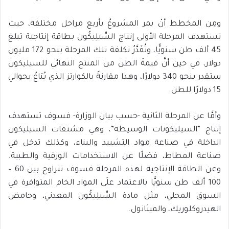
ومِن المخطط أنْ يمر المشروعُ بأربع مراحل مختلفة، حيث
تستهدف المرحلة الأولى إنتاج السِّيلِيكُون بطاقة إنتاجية تبلغ
45 ألف طن سنويًّا، وتُقَدَّرُ تكلفة تلك المرحلة بنحو 172 مليون
دولار، في حين أنَّ قيمةَ الطن من المنتج النهائي للسيليكون
ستقدر بنحو 340 دولارًا، وهذا مقارنةً بالكوارتز الذي يُبَاعُ بحوالي
15 دولارًا للطن.
وأمَّا عن المرحلة الثانية -حسب بيان الوزارة- فسوف تستهدف
إنتاج “السيليكونات الوسيطة”، وهي مشتقات السيليكون
الداخلة في صناعة مواد التشييد والبناء، وكذلك تدخل في
صناعة المطاط، فضلًا عن الاستخدامات الورقية والطبية.
وعن الطاقة الإنتاجية لهذه المرحلة فسوف تتراوح بين 60 –
100 ألف طن سنويًّا بالاعتماد علَى المواد الخام المتوافرة في
السوق المحلي، مثل مادة السِّيلِيكُون المعدني، وحامض
الهيدروكلوريك، والميثانول.