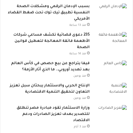
م
بسبب الإدمان الرقمي ومشكلات الصحة
ا
النفسية تطبيق تيك توك تحت ضغط القضاء
ع
الأمريكي
ي
ت
منذ 13 ساعة
ت
235 دعوى قضائية تكشف مساعي شركات
س
الأطعمة فائقة المعالجة لتعطيل قوانين
ع
الصحة
.
منذ 14 ساعة
.
أ
فيفا يتراجع عن بيع حصص في كأس العالم
و
بعد تهديد أوروبي.. ما الذي أثار الأزمة؟
ر
منذ يومين
و
الإنتاج الحربي والاستثمار يبحثان سبل تعزيز
ب
التعاون لتحقيق التنمية الاقتصادية
ا
منذ يومين
ت
ن
وزارة الاستثمار تقود مبادرة مصر تنطلق
ض
للتصدير بهدف تعزيز الصادرات ودعم
م
الاقتصاد
إ
منذ 3 أيام
ل