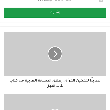
د
خ
ل
ب
ر
ي
د
ك
ا
ل
إ
ل
ك
ت
ر
و
تعزيزًا لتمكين المرأة.. إطلاق النسخة العربية من كتاب
ن
بنات النيل
ي