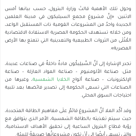
وحول تلك الأهمية قالتْ وزارة البترول، حسب بيانها أمس
الاثنين: «إنَّ مشروعَ مجمع السيليكون في مدينة العلمين
الجديدة واحدٌ من المشروعات القومية ذات المستقبل الواعد،
ومن خلاله تستهدف الحكومة المصرية الاستفادة الاقتصادية
المُثْلَى من الثروات الطبيعية والتعدينية التي تتمتع بها الأرض
المصرية».
تجدر الإشارة إلى أنَّ السِّيلِيكُون مادةٌ داخلةٌ في صناعات عديدة،
مثل: صناعة الألومنيوم – صناعة المواد العازلة – صناعة
الإلكترونيات – صناعة ألواح
الخلايا الشمسية
، وغيرها من
الصناعات التي تسعى الحكومة إلى تصدير فائضها بعد تلبية
احتياجات السوق المحلي.
وقد أكَّد الملا أنَّ المشروعَ قائمٌ علَى مفاهيم الطاقة المتجددة،
حيث سيتم تغذيته بالطاقة الشمسية، الأمر الذي يتوافق مع
رؤية قطاع البترول الساعية إلى تحقيق الأهداف الاستدامية،
والتي تسعى أيضًا إلى أنْ تكون مشروعاتُها صديقةً للبيئة.