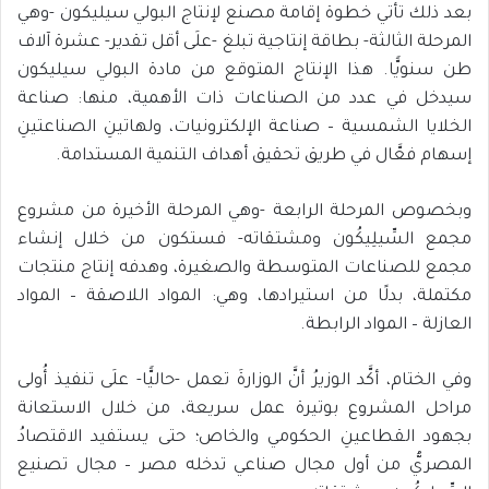
بعد ذلك تأتي خطوة إقامة مصنع لإنتاج البولي سيليكون -وهي
المرحلة الثالثة- بطاقة إنتاجية تبلغ -علَى أقل تقدير- عشرة آلاف
طن سنويًّا. هذا الإنتاج المتوقع من مادة البولي سيليكون
سيدخل في عدد من الصناعات ذات الأهمية، منها: صناعة
الخلايا الشمسية – صناعة الإلكترونيات، ولهاتينِ الصناعتينِ
إسهام فعَّال في طريق تحقيق أهداف التنمية المستدامة.
وبخصوص المرحلة الرابعة -وهي المرحلة الأخيرة من مشروع
مجمع السِّيلِيكُون ومشتقاته- فستكون من خلال إنشاء
مجمع للصناعات المتوسطة والصغيرة، وهدفه إنتاج منتجات
مكتملة، بدلًا من استيرادها، وهي: المواد اللاصقة – المواد
العازلة – المواد الرابطة.
وفي الختام، أكَّد الوزيرُ أنَّ الوزارةَ تعمل -حاليًّا- علَى تنفيذ أُولى
مراحل المشروع بوتيرة عمل سريعة، من خلال الاستعانة
بجهود القطاعينِ الحكومي والخاص؛ حتى يستفيد الاقتصادُ
المصريُّ من أول مجال صناعي تدخله مصر – مجال تصنيع