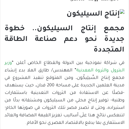
9 مايو، 2023
332
2 دقائق
مجمع إنتاج السيليكون.. خطوة
جديدة نحو دعم صناعة الطاقة
المتجددة
في شراكة نموذجية بين الدولة والقطاع الخاص أعلن “
وزير
البترول والثروة المعدنية
” المهندس/ طارق الملا بدء إنشاء
مجمع إنتاج السِّيلِيكُون، ومن المتوقع تنفيذ المشروع في
مدينة العلمين الجديدة على مساحة 200 فدان، حيث يستهدف
-فضلًا عن الاستفادة من الثروات التعدينية باستثمارات
وطنية- توفير إنتاج محلي من السيليكون ومشتقاته بدلًا من
استيراده، وحتى لا تصدر مصر تلك الثروات في صورتها الخام؛
لتنعكس نتائج هذا علَى أساليب تعزيز القيمة المضافة والعائد
الاستثماري بما يدفع بالاقتصاد المصري نحو الأمام.