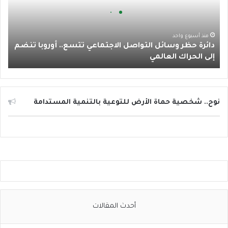
ة
ا
ح
ظ
م
ر
منذ أسبوع واحد
دائرة حظر وسائل التواصل الاجتماعي تتسع.. أوروبا تنضم
و
إلى الحراك العالمي
س
ا
ئ
ل
ا
نوح.. شخصية حماة الأرض للتوعية بالتنمية المستدامة
ل
ت
و
ا
ص
ل
ا
ل
ا
أحدث المقالات
ج
ت