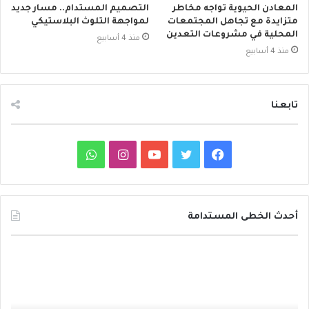
المعادن الحيوية تواجه مخاطر
التصميم المستدام.. مسار جديد
متزايدة مع تجاهل المجتمعات
لمواجهة التلوث البلاستيكي
المحلية في مشروعات التعدين
منذ 4 أسابيع
منذ 4 أسابيع
تابعنا
ف
ت
ي
ا
و
ي
و
و
ن
ا
س
ي
ت
س
ت
أحدث الخطى المستدامة
ب
ت
ي
ت
س
د
و
ر
و
ق
ا
ا
ئ
ك
ب
ر
ب
ر