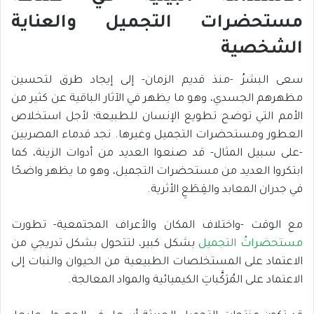
مستحضرات التجميل والعناية
الشخصية
سعى البشرُ -منذ قديم الزمان- إلى إيجاد طرق لتحسين
مظهرهم الجسدي، وهو ما يظهر في الآثار الباقية عن كثير من
الأمم التي توضح تطويع الإنسان للطبيعة؛ لأجل استخلاص
العطور ومستحضرات التجميل وغيرها. نجد قدماء المصريين
-على سبيل المثال- قد صنعوا العديد من أدوات الزينة، كما
ابتكروا العديد من مستحضرات التجميل، وهو ما يظهر واضحًا
في جدران المعابد والقِطَعِ الأثرية.
مع الوقت -واختلاف المكان والأعراف المجتمعية- تطورت
مستحضراتُ التجميل
بشكل كبير، لتتحول بشكل تدريجي من
الاعتماد على المستخلصات الطبيعية من الحيوان والنبات إلى
الاعتماد على المُرَكَّباتِ الكيميائية والمواد المعالجة.