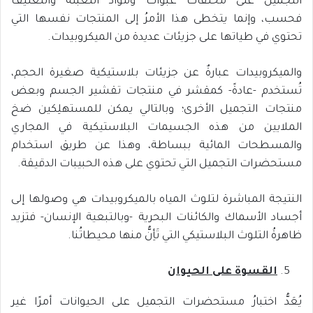
التجميل على مخلفات عبوات ومواد التعبئة والتغليف
فحسب، وإنما يتخطى هذا الأمرُ إلى المنتجات نفسها التي
تحتوي في طياتها على جزيئات عديدة من الميكروبيدات.
والميكروبيدات عبارةٌ عن جزيئات بلاستيكية صغيرة الحجم،
تُستخدم -عادةً- كمقشر في منتجات تقشير الجسم وبعض
منتجات التجميل الأخرى؛ وبالتالي يمكن للمستهلِكين ضخ
الملايين من هذه الجسيمات البلاستيكية في المجاري
والمسطحات المائية ببساطة، وهذا عن طريق استخدام
مستحضرات التجميل التي تحتوي على هذه الحبيبات الدقيقة.
النتيجة المباشرة لتلوث المياه بالميكروبيدات هي وصولها إلى
أجساد الأسماك والكائنات البحرية -وبالتبعية الإنسان- فتزيد
ظاهرةُ التلوث البلاستيكي التي تَأِنُّ منها محيطاتُنا.
القسوة على الحيوان
يُعَدُّ اختبارُ مستحضرات التجميل على الحيوانات أمرًا غير