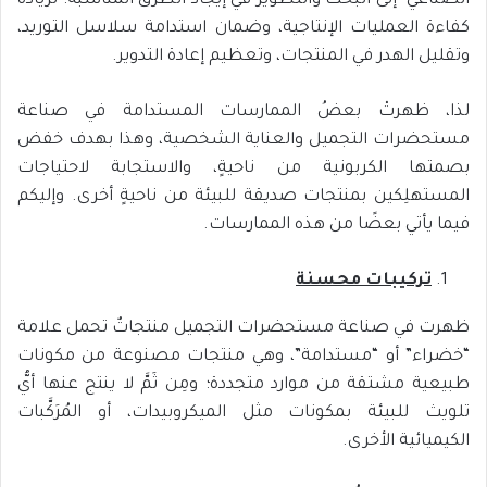
الصناعي- إلى البحث والتطوير في إيجاد الطرق المناسبة؛ لزيادة
كفاءة العمليات الإنتاجية، وضمان استدامة سلاسل التوريد،
وتقليل الهدر في المنتجات، وتعظيم إعادة التدوير.
لذا، ظهرتْ بعضُ الممارسات المستدامة في صناعة
مستحضرات التجميل والعناية الشخصية، وهذا بهدف خفض
بصمتها الكربونية من ناحيةٍ، والاستجابة لاحتياجات
المستهلِكين بمنتجات صديقة للبيئة من ناحيةٍ أخرى. وإليكم
فيما يأتي بعضًا من هذه الممارسات.
تركيبات محسنة
ظهرت في صناعة مستحضرات التجميل منتجاتٌ تحمل علامة
“خضراء” أو “مستدامة”، وهي منتجات مصنوعة من مكونات
طبيعية مشتقة من موارد متجددة؛ ومِن ثَمَّ لا ينتج عنها أيُّ
تلويث للبيئة بمكونات مثل الميكروبيدات، أو المُرَكَّبات
الكيميائية الأخرى.