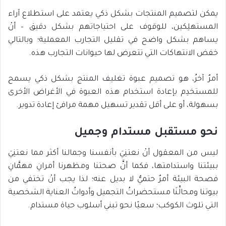
يمكن لتصميم المنتجات بشكل ذكي يعتمد على استطلاع آراء
المستهلِكين، للوقوف على احتياجاتهم بشكل دقيق – أنْ
يساهم بشكل واضح في تقليل التجارب المعملية؛ وبالتالي
خفض الانتهاكات التي تتعرض لها حيوانات التجارب هذه.
أمرٌ آخرُ، هو تصميم عبوة تغليف المنتج بشكل ذكي يسمح
للمستخدِم بإعادة استخدام هذه العبوة في الأغراض الأخرى
بسهولة، أو على أقل تقدير تسهيل مهمة مرافئ إعادة تدوير.
نحو مستقبل مستدام وجميل
ليس من المعقول أنْ نعتنِيَ بأنفسنا وجمالنا أكثر مما نعتنِيَ
ببيئتنا واستدامتها، فكما أنَّ صحتنا ومظهرنا أمرانِ مهمَّانِ
فصحة البيئة أمرٌ حتميٌّ لا بديل عنه؛ لذا يجب أنْ تختفي من
بيوتنا ومحالِّنَا مستحضراتُ التجميل وأدواتُ العناية الشخصية
التي تلوث الكوكب؛ سعيًا نحو تبني أسلوب حياة مستدام.