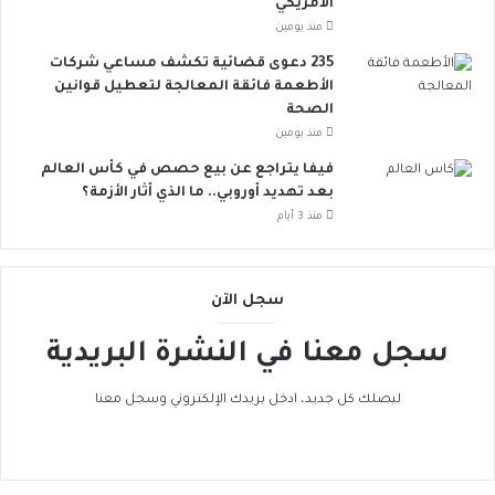
أ
الأمريكي
و
منذ يومين
ر
235 دعوى قضائية تكشف مساعي شركات
و
الأطعمة فائقة المعالجة لتعطيل قوانين
ب
الصحة
ا
منذ يومين
ت
ن
فيفا يتراجع عن بيع حصص في كأس العالم
ض
بعد تهديد أوروبي.. ما الذي أثار الأزمة؟
م
منذ 3 أيام
إ
ل
ى
سجل الآن
ا
ل
سجل معنا في النشرة البريدية
ح
ر
ا
ليصلك كل جديد، ادخل بريدك الإلكتروني وسجل معنا
ك
ا
ل
ع