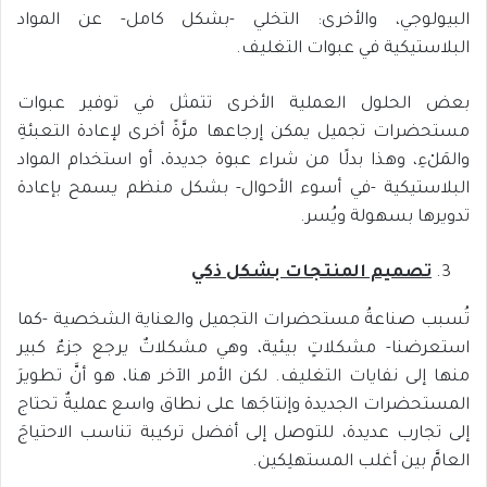
البيولوجي، والأخرى: التخلي -بشكل كامل- عن المواد
البلاستيكية في عبوات التغليف.
بعض الحلول العملية الأخرى تتمثل في توفير عبوات
مستحضرات تجميل يمكن إرجاعها مرَّةً أخرى لإعادة التعبئةِ
والمَلْءِ، وهذا بدلًا من شراء عبوة جديدة، أو استخدام المواد
البلاستيكية -في أسوء الأحوال- بشكل منظم يسمح بإعادة
تدويرها بسهولة ويُسر.
تصميم المنتجات بشكل ذكي
تُسبب صناعةُ مستحضرات التجميل والعناية الشخصية -كما
استعرضنا- مشكلاتٍ بيئية، وهي مشكلاتٌ يرجع جزءٌ كبير
منها إلى نفايات التغليف. لكن الأمر الآخر هنا، هو أنَّ تطويرَ
المستحضرات الجديدة وإنتاجَها على نطاق واسع عمليةٌ تحتاج
إلى تجارب عديدة، للتوصل إلى أفضل تركيبة تناسب الاحتياجَ
العامَّ بين أغلب المستهلِكين.