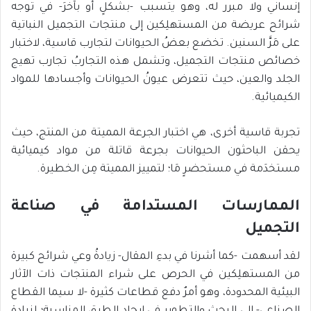
إنساني ولا مبرر له، وهو يتسبب -بشكلٍ أو بآخرَ- في توجه
شرائح عريضة من المستهلِكين إلى منتجات التجميل النباتية
على مَرَّ السنين. تخضع بعضُ الحيوانات لتجارب قاسية، لاختبار
خصائص منتجات التجميل، وتشمل هذه التجاربُ تجارب تهيج
الجلد والعين، حيث تتعرض عيونُ الحيوانات وأجسادها للمواد
الكيميائية.
تجربة قاسية أخرى، هي اختبار الجرعة المميتة من المنتج، حيث
يحقن الباحثون الحيوانات بجرعة قاتلة من مواد كيميائية
مستخدَمة في مستحضرٍ مَا؛ لتمييز المميتة مِن الخطيرة.
الممارسات المستدامة في صناعة
التجميل
لقد أسهمت -كما أشرنا في بدءِ المقال- زيادةُ وعي شرائح كبيرة
من المستهلِكين في الحرص على شراء المنتجات ذات الآثار
البيئية المحدودة، وهو أمرٌ دفع قطاعات كثيرة -لا سيما القطاع