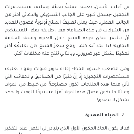
في أغلب الأحيان، تعتمد عمليةُ تعبئة وتغليف مستحضرات
التجميل -بشكل كبير- على الجانب التسويقي والدعائي أكثر من
الجانب العملي، حيث يمثل تغليفُ المنتج أولويةً قصوى للعديد
من الشركات في هذه الصناعة؛ فعن طريقه يمكن للمستخدِم
أنْ يشعرَ بمدَى جودة المنتج داخل العبوة وقيمة العلامة
التجارية؛ لذا نجد أنه كلما ارتفع سعرُ المنتج كان تغليفُه أكثر
تعقيدًا بشكل غير ضروري، وبالتالي تنتج عنه مخلفاتٌ أكثر.
ومن الصعب -لسوء الحظ- إعادة تدوير عبوات ومواد تغليف
مستحضرات التجميل؛ إِذْ إنَّ كثيرًا من الصناديق والحقائب التي
تأتي فيها هذه المنتجات تكون مصنوعةً من خليط من المواد،
وغالبًا ما يكون فصلُ هذه المواد أمرًا مستنزِفًا للوقت والجهد
بشكل لا يصدق!
المياه المهدرة
قد لا يكون الماءُ المكونَ الأولَ الذي يتبادر إلى الذهن عند التفكير