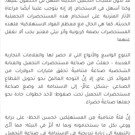
قد تكون منتجات التجميل الحديثة أسهل في الحصول عليها،
وكذا أسهل في الاستخدام، إلا إنه يتوجب علينا أيضًا مراعاة
الآثار المترتبة على استخدام هذه المستحضرات التجميلية
الحديثة، كما هي الحال مع معظم المواد الاستهلاكية؛ فلهذه
المستحضرات بصمة كربونية وأثر بيئي معتبر يجب ألا نغفل
عنهما.
التنوع الواسع والأنواع التي لا حصر لها والعلامات التجارية
العديدة – جعلتْ من صناعة مستحضرات التجميل والعناية
الشخصية صناعةً متناميةً تحقق مليارات الدولارات من
العوائد كل عامٍ، إلا إنَّ التوجه العالميَّ نحو تحويل القطاع
الصناعي -بشكل عامٍّ- إلى الاستدامة قد وضع صناعةَ
مستحضرات التجميل تحت ضغوط؛ لأخذ خطوات جادة نحو
جعلها صناعةً خضراءَ.
إنَّ فئةً متناميةً مِن المستهلِكين -لحسن الحظ- على دراية
ووعي بكل ما يستخدمونه وبما له أثرٌ في البيئة؛ مما أدَّى
بالتبعية إلى زيادة تدريجية في الاستدامة في صناعة التجميل،