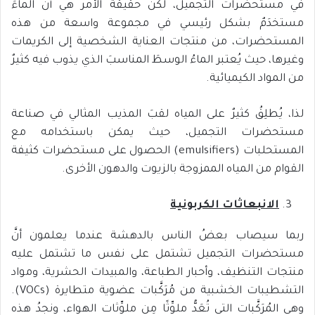
في مستحضرات التجميل، لكن حقيقة الأمر هي أنَّ الماءَ
مستخدَمٌ بشكل رئيسي في مجموعة واسعة من هذه
المستحضرات، من منتجات العناية الشخصية إلى الكريمات
وغيرها، حيث يُعتبر الماءُ الوسطَ المناسبَ الذي يذوب فيه كثيرٌ
من المواد الكيميائية.
لذا، يُطلِقُ كثيرٌ على المياه لقبَ المذيب المثالي في صناعة
مستحضرات التجميل، حيث يمكن باستخدامه مع
المستحلبات (emulsifiers) الحصول على مستحضرات كثيفة
القوام من المياه الممزوجة بالزيوت والدهون الأخرى.
الانبعاثات الكربونية
ربما سيصاب بعضُ الناس بالدهشة عندما يعلمون أنَّ
مستحضرات التجميل تشتمل على نفس ما تشتمل عليه
منتجات التنظيف، وأحبار الطباعة، والمبيدات الحشرية، ومواد
التشطيبات الخشبية من مُرَكَّبات عضوية متطايرة (VOCs).
وهي المُرَكَّبات التي تُعَدُّ ملوِّثًا مِن ملوِّثات الهواء، ونجدُ هذه