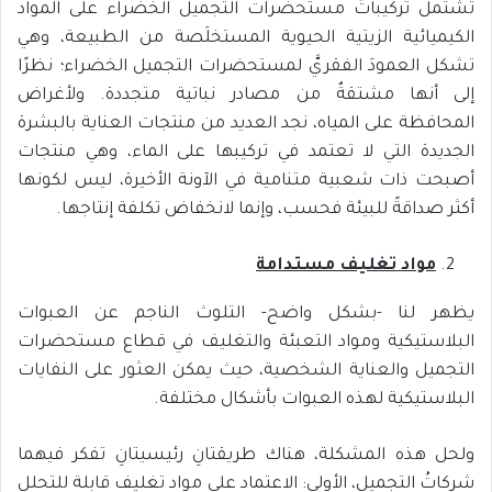
تشتمل تركيباتُ مستحضرات التجميل الخضراء على المواد
الكيميائية الزيتية الحيوية المستخلَصة من الطبيعة، وهي
تشكل العمودَ الفقريَّ لمستحضرات التجميل الخضراء؛ نظرًا
إلى أنها مشتقةٌ من مصادر نباتية متجددة. ولأغراض
المحافظة على المياه، نجد العديد من منتجات العناية بالبشرة
الجديدة التي لا تعتمد في تركيبها على الماء، وهي منتجات
أصبحت ذات شعبية متنامية في الآونة الأخيرة، ليس لكونها
أكثر صداقةً للبيئة فحسب، وإنما لانخفاض تكلفة إنتاجها.
مواد تغليف مستدامة
يظهر لنا -بشكل واضح- التلوث الناجم عن العبوات
البلاستيكية ومواد التعبئة والتغليف في قطاع مستحضرات
التجميل والعناية الشخصية، حيث يمكن العثور على النفايات
البلاستيكية لهذه العبوات بأشكال مختلفة.
ولحل هذه المشكلة، هناك طريقتانِ رئيسيتانِ تفكر فيهما
شركاتُ التجميل، الأولى: الاعتماد على مواد تغليف قابلة للتحلل