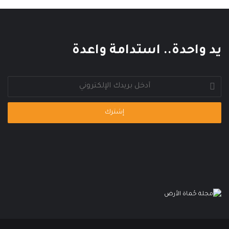
ا
ل
م
ي
يد واحدة.. استدامة واعدة
أدخل
بريدك
الإلكتروني