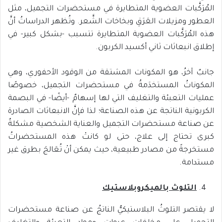
المُرَكَّبات العضوية المتطايرة في مستحضرات التجميل، مثل
العطور ومزيلات العَرَقِ وبخاخات الشَّعر. وتُظهر الدراساتُ أنَّ
هذه المُرَكَّبات العضوية المتطايرة تتسبب -بشكل كبير- في
إطلاق انبعاثات ثاني أكسيد الكربون.
جانبٌ آخرُ، هو المكونات المشتقة من الوقود الأحفوري، وهي
المكوناتُ المستخدَمةُ في مستحضرات التجميل، خصوصًا
عمليات التعبئة والتغليف التي لها إسهامٌ -أيضًا- في البصمة
الكربونية الناتجة عن هذه الصناعة؛ لذا فإنَّ الانبعاثات الصادرة
عن صناعة مستحضرات التجميل والعناية الشخصية مشكلةٌ
كبرى تحتاج إلى علاج، حتى لو كانتْ هذه المستحضراتُ
مستخرجةً من مصادر طبيعية، حيث يمكن أنْ تُعَالجَ بطرق غير
مستدامة.
التلوث بالميكروبلاستيك
لا يقتصر التلوثُ البلاستيكيُّ الناتجُ عن صناعة مستحضرات