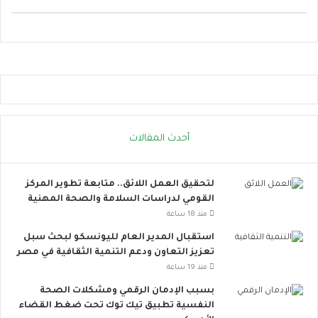
ل
ت
و
ا
ص
ل
ا
ل
ا
أحدث المقالات
ج
ت
م
لتحقيق العمل اللائق.. متابعة تطوير المركز
ا
القومي لدراسات السلامة والصحة المهنية
ع
ي
منذ 18 ساعة
ت
استقبال المدير العام لليونسكو لبحث سبل
ت
تعزيز التعاون ودعم التنمية الثقافية في مصر
س
منذ 19 ساعة
ع
.
بسبب الإدمان الرقمي ومشكلات الصحة
.
النفسية تطبيق تيك توك تحت ضغط القضاء