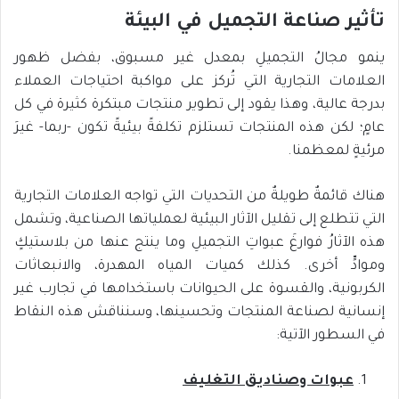
تأثير صناعة التجميل في البيئة
ينمو مجالُ التجميلِ بمعدل غير مسبوق، بفضل ظهور
العلامات التجارية التي تُركز على مواكبة احتياجات العملاء
بدرجة عالية، وهذا يقود إلى تطوير منتجات مبتكرة كثيرة في كل
عامٍ؛ لكن هذه المنتجات تستلزم تكلفةً بيئيةً تكون -ربما- غيرَ
مرئيةٍ لمعظمنا.
هناك قائمةٌ طويلةٌ من التحديات التي تواجه العلامات التجارية
التي تتطلع إلى تقليل الآثار البيئية لعملياتها الصناعية، وتشمل
هذه الآثارُ فوارغَ عبواتِ التجميلِ وما ينتج عنها من بلاستيكٍ
وموادٍّ أخرى. كذلك كميات المياه المهدرة، والانبعاثات
الكربونية، والقسوة على الحيوانات باستخدامها في تجارب غير
إنسانية لصناعة المنتجات وتحسينها، وسنناقش هذه النقاط
في السطور الآتية:
عبوات وصناديق التغليف