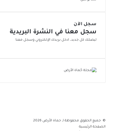
ر
ا
ا
ا
ع
ل
ل
ي
ت
إ
ة
ن
سجل الآن
ج
م
سجل معنا في النشرة البريدية
ه
ي
ا
ليصلك كل جديد، ادخل بريدك الإلكتروني وسجل معنا
ة
د
ا
ا
ل
ل
م
ح
س
ر
ت
ا
د
ر
ا
ي
م
ة
© جميع الحقوق محفوظة لـ حماة الأرض 2026
الصفحة الرئيسية