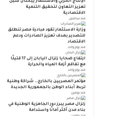
الإنتاج الحربي والاستثمار يبحثان سبل
ض
ب
.
ت
ل
تعزيز التعاون لتحقيق التنمية
م
ن
إ
و
ة
إ
الاقتصادية
ي
ج
س
ل
ل
ة
منذ ساعتين
ر
ع
م
ى
ا
ا
م
و
ا
ل
وزارة الاستثمار تقود مبادرة مصر تنطلق
ء
ظ
ا
ل
ت
للتصدير بهدف تعزيز الصادرات ودعم
ا
ل
ج
ح
ح
ت
الاقتصاد
ة
ه
ر
ت
ب
منذ يوم واحد
ا
ة
ا
ي
س
ل
ا
ك
ة
ي
ارتفاع ضحايا زلزال اليابان إلى 17 قتيلًا
ح
ل
ا
ا
ط
مع تفاقم أزمة المياه والحرارة
م
ت
ل
ل
ة
ا
منذ يوم واحد
ح
ع
م
ت
ي
د
ا
س
ق
ة
مؤتمر المصريين بالخارج.. شراكة وطنية
ي
ل
ت
ل
ا
ا
تربط أبناء الوطن بالجمهورية الجديدة
م
د
ل
ل
ت
منذ يومين
ي
ا
م
ا
و
م
خ
ج
د
زلزال مصر يبرز دور الجاهزية الوطنية في
ة
ا
ت
ع
بناء مدن أكثر أمانًا واستدامة
ط
م
م
منذ يومين