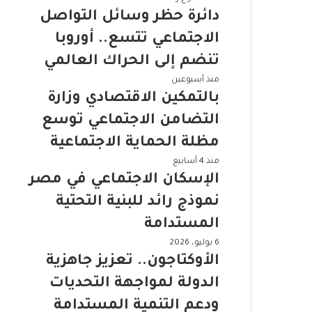
م
ا
دائرة حظر وسائل التواصل
ئ
الاجتماعي تتسع.. أوروبا
ر
ة
تنضم إلى الحراك العالمي
ح
ب
منذ أسبوعين
ظ
ا
بالتمكين الاقتصادي وزارة
ر
ل
و
التضامن الاجتماعي توسع
ت
س
م
مظلة الحماية الاجتماعية
ا
ك
ئ
ا
منذ 4 أسابيع
ي
ل
ل
الإسكان الاجتماعي في مصر
ن
ا
إ
ا
نموذج رائد للبنية التحتية
ل
س
ل
ت
ك
المستدامة
ا
و
ا
ق
ا
6 يوليو، 2026
ا
ن
ت
ل
الأوكتاجون.. تعزيز جاهزية
ص
ا
ص
أ
ل
ل
الدولة لمواجهة التحديات
ا
و
ا
ا
د
ك
ودعم التنمية المستدامة
ل
ج