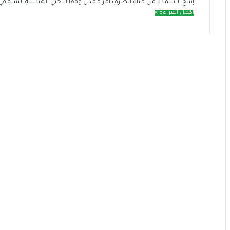
إنتاجُ الأسمدةِ منْ مياهِ الصَّرفِ أمرٌ ممكن وَفقًا لباحثي الهندسةِ البيئيةِ في
أكمل القراءة »