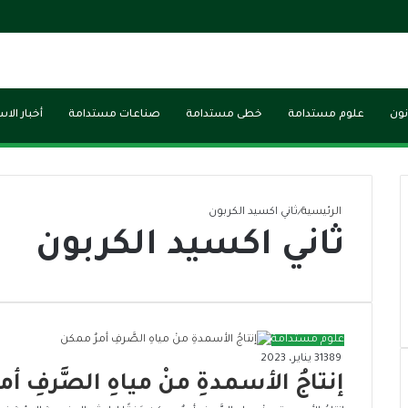
نون
علوم مستدامة
خطى مستدامة
صناعات مستدامة
أخبار الا
الرئيسية
/
ثاني اكسيد الكربون
ثاني اكسيد الكربون
علوم مستدامة
389
31 يناير، 2023
إنتاجُ الأسمدةِ منْ مياهِ الصَّرفِ أ