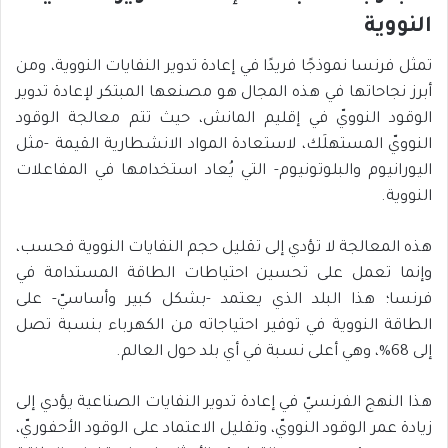
النووية
تمثل فرنسا نموذجًا فريدًا في إعادة تدوير النفايات النووية، ومن
أبرز نجاحاتها في هذه المجال هو مصنعها المبتكر لإعادة تدوير
الوقود النوويّ في إقليم المانش، حيث تتم معالجة الوقود
النوويّ المستهلَك، لاستعادة المواد الانشطارية القيمة -مثل
اليورانيوم والبلوتونيوم- التي يُعاد استخدامها في المفاعلات
النووية.
هذه المعالجة لا تؤدي إلى تقليل حجم النفايات النووية فحسب،
وإنما تعمل على تحسين احتياطات الطاقة المستدامة في
فرنسا؛ هذا البلد الذي يعتمد -بشكل كبير وأساسيّ- على
الطاقة النووية في توفير احتياجاته من الكهرباء بنسبة تصل
إلى 68%، وهي أعلى نسبة في أي بلد حول العالم.
هذا النهج الفرنسيّ في إعادة تدوير النفايات الصناعية يؤدي إلى
زيادة عمر الوقود النوويّ، وتقليل الاعتماد على الوقود الأحفوريّ،