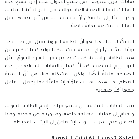
نفايات أخرى متنوعة. وفي جميع الأحوال تجب إدارة جميع هذه
النفايات لحماية الصحة العامة والحد من الآثار البيئية السلبية،
ولكن نظرًا إلى ما يمكن أنْ تتسبب فيه من آثار مدمرة؛ تحتل
النفايات المشعة مكانةً خاصةً.
اللافتُ للانتباه هنا، هو أنَّ الطاقةَ النوويةَ تمثل -في حد ذاتها-
نوعًا فريدًا من أنواع الطاقة، حيث يمكننا توليد كميات كبيرة من
هذه الطاقة بواسطة كميات صغيرة من الوقود النوويّ، مثل
اليورانيوم المخصب. كما أنَّ كمياتِ النفايات المتولدة عن هذه
الصناعة قليلةٌ أيضًا. ولكن المشكلة هنا، هي أنَّ النسبةَ
العظمى من هذه النفايات ملوَّثةٌ إشعاعيًّا؛ مما يجعل التعامل
معها أكثر صعوبةً.
تنتج النفايات المشعة في جميع مراحل إنتاج الطاقة النووية،
وتحتاج إلى عمليات معالجة خاصة، وطرق تخلص محددة؛ وهذا
لضمان عدم تسرب التلوث الإشعاعيّ إلى البيئات المحيطة.