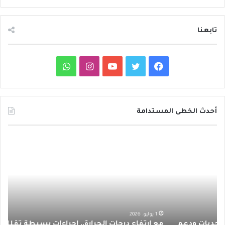
تابعنا
ف
ت
ي
ا
و
ي
و
و
ن
ا
س
ي
ت
س
ت
أحدث الخطى المستدامة
ب
ت
ي
ت
س
م
د
و
ر
و
ق
ا
ع
ا
ا
ئ
ك
ب
ر
ب
ر
ر
ت
ة
ا
ف
ح
ا
ظ
م
ع
ر
1 يوليو، 2026
مع ارتفاع درجات الحرارة.. إجراءات بسيطة تقلل مخاطر
د