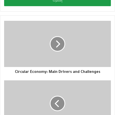
ل
ب
ر
ي
د
ك
ا
ل
إ
ل
ك
ت
ر
و
Circular Economy: Main Drivers and Challenges
ن
ي