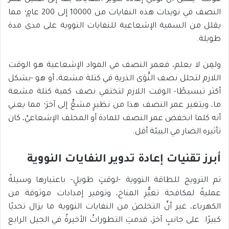
النصف في نويدات هذه النفايات من 10000 إلى 200 عامٍ؛ مما
يقلل من السمية الإشعاعية للنفايات النووية على مدى مدة
طويلة.
ولمِن لا يعلم، فعمر النصف في المواد الإشعاعية هو الوقت
اللازم لتحلل نصف النَّوَى الذريةِ في كتلة مشعة، أو هو -بشكل
أكثر تبسيطًا- الوقت اللازم لتختفي نصف كمية كتلة مشعة
ما، ويتغير عمر النصف هذا من نظيرٍ مشعٍّ إلى آخرَ؛ مما يعني
أنه كلما انخفض عمر النصف للمادة أو المخلف الإشعاعيّ، كان
تأثيره الضار في البيئة أقل.
أبرز تقنيات إعادة تدوير النفايات النووية
تم الترويج للطاقة النووية -لوقتٍ طويلٍ- باعتبارها وسيلةً
عمليةً لمكافحة تغيُّرِ المناخ، وتوفير إمدادات موثوقة من
الكهرباء، غير أنَّ التخلصَ من النفايات النووية ما يزال تحديًا
كبيرًا. على جانبٍ آخرَ، قدمتِ التطوراتُ الأخيرةُ في الجيل الرابع