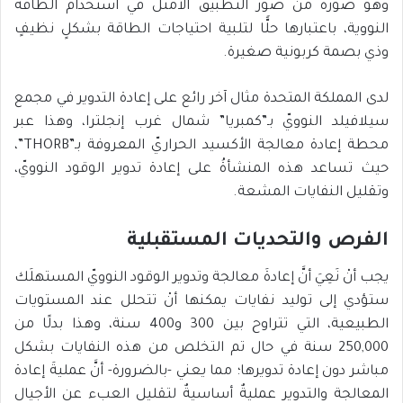
وهو صورة من صور التطبيق الأمثل في استخدام الطاقة
النووية، باعتبارها حلًّا لتلبية احتياجات الطاقة بشكلٍ نظيفٍ
وذي بصمة كربونية صغيرة.
لدى المملكة المتحدة مثال آخر رائع على إعادة التدوير في مجمع
سيلافيلد النوويّ بـ”كمبريا” شمال غرب إنجلترا، وهذا عبر
محطة إعادة معالجة الأكسيد الحراريّ المعروفة بـ”THORB”،
حيث تساعد هذه المنشأةُ على إعادة تدوير الوقود النوويّ،
وتقليل النفايات المشعة.
الفرص والتحديات المستقبلية
يجب أنْ نَعِيَ أنَّ إعادةَ معالجة وتدوير الوقود النوويّ المستهلَك
ستؤدي إلى توليد نفايات يمكنها أنْ تتحلل عند المستويات
الطبيعية، التي تتراوح بين 300 و400 سنة، وهذا بدلًا من
250,000 سنة في حال تم التخلص من هذه النفايات بشكل
مباشر دون إعادة تدويرها؛ مما يعني -بالضرورة- أنَّ عمليةَ إعادة
المعالجة والتدوير عمليةٌ أساسيةٌ لتقليل العبء عن الأجيال