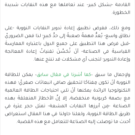
القادمة -بشكل كبير- عند تعاملها مع هذه النفايات شديدة
الخطورة.
ومع ذلك، ففرض تطبيق إعادة تدوير النفايات النووية -على
نطاق واسع- يُعدُّ مهمةً صعبةً إلى حدٍّ كبيرٍ؛ لذا فمن الضروريّ
-قبل فرض هذا التطبيق على جميع الدول باعتباره الممارسةَ
القياسيةَ في الصناعة- أنْ تُحَسَّنَ تقنياتُ إعادة المعالجة
وإعادة التدوير؛ لتجنب أي مشكلات قد تنتج عنها.
ولإجمال ما سبق –
كما أشرنا في مقال سابق
– يمكن للطاقة
النووية أنْ تكون مِفتاحًا لتحقيق صافي انبعاثات صفريّ؛ فهذه
التكنولوجيا الرائدة يمكنها أنْ تلبي احتياجات الطاقة العالمية
مع بصمة كربونية منخفضة، إلا إنَّ الأخطارَ المتعلقةَ بهذه
الصناعة -مِن أبرزها النفايات المشعة- تمثل حجر عثرة في
طريق الطاقة النووية، ولعلنا حاولنا في هذا المقال استعراض
أحدث ما توصلت إليه الصناعة للتعامل مع هذه القضية.