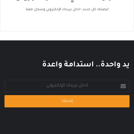
ل
ر
ح
ا
ليصلك كل جديد، ادخل بريدك الإلكتروني وسجل معنا
ر
ك
ا
ا
ر
ل
ي
ع
ا
ل
م
ي
يد واحدة.. استدامة واعدة
أدخل
بريدك
الإلكتروني