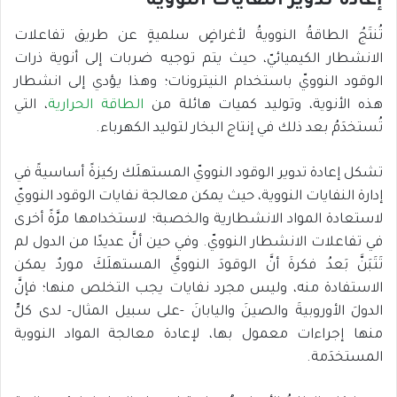
إعادة تدوير النفايات النووية
تُنتَجُ الطاقةُ النوويةُ لأغراضٍ سلميةٍ عن طريق تفاعلات
الانشطار الكيميائيّ، حيث يتم توجيه ضربات إلى أنوية ذرات
الوقود النوويّ باستخدام النيترونات؛ وهذا يؤدي إلى انشطار
هذه الأنوية، وتوليد كميات هائلة من
الطاقة الحرارية
، التي
تُستخدَمُ بعد ذلك في إنتاج البخار لتوليد الكهرباء.
تشكل إعادة تدوير الوقود النوويّ المستهلَك ركيزةً أساسيةً في
إدارة النفايات النووية، حيث يمكن معالجة نفايات الوقود النوويّ
لاستعادة المواد الانشطارية والخصبة؛ لاستخدامها مرَّةً أخرى
في تفاعلات الانشطار النوويّ. وفي حين أنَّ عديدًا من الدول لم
تَتَبَنَّ بَعدُ فكرةَ أنَّ الوقودَ النوويَّ المستهلَكَ موردٌ يمكن
الاستفادة منه، وليس مجرد نفايات يجب التخلص منها؛ فإنَّ
الدولَ الأوروبيةَ والصينَ واليابانَ -على سبيل المثال- لدى كلٍّ
منها إجراءات معمول بها، لإعادة معالجة المواد النووية
المستخدَمة.