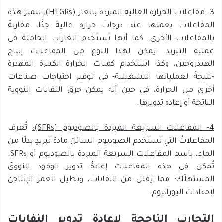
3- مفاعلات الحرارة العالية المبردة بالغاز (
HTGRs
):
تتميز هذه
المفاعلات بعملها عند درجات حرارة عالية جدًّا، مقارنةً
بالمفاعلات الأخرى، كما أنها تستخدم الغازات الخاملة في
عملية التبريد. يمكن لهذا النوع من المفاعلات إنتاج
الهيدروجين، وكذا استخدام كميات الحرارة الكبيرة المهدرة
-نتيجةً لعملياتها التشغيلية- في توفير احتياجات صناعات
أخرى من الحرارة، في حين أنه يمكن حرق النفايات النووية
الناتجة أو إعادة تدويرها.
4- المفاعلات السريعة المبردة بالصوديوم (
SFRs
):
تُعرف
المفاعلاتُ التي تستخدم الصوديوم السائلَ مادةَ تبريدٍ بدلًا من
الماء، باسم المفاعلات السريعة المبردة بالصوديوم أو SFRs.
تُمكن في هذه المفاعلات إعادةُ تدوير الوقود النوويّ
المستهلَك؛ مما يقلل من النفايات، ويطيل العمر الإنتاجيّ
لإمدادات اليورانيوم.
التجارب
الناجحة
لإعادة تدوير النفايات