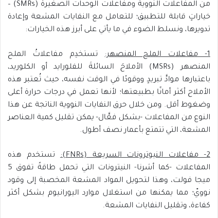
من المفاعلات النووية ومفاعلات الوحدات الصغيرة (SMRs) –
خياراتٍ قابلة للتطبيق؛ للتعامل مع النفايات المشعة وإعادة
تدويرها، ونسلط الضوء في ما يأتي على أبرز هذه الخيارات:
1- مفاعلات الملح المنصهر:
تستخدِم مفاعلاتُ الملح
المنصهر (MSRs) الأملاحَ السائلةَ للفلورايد أو الكلوريد،
باعتبارها موادَّ تبريدٍ ووقودًا في الوقت نفسه، حيث تُعتبر هذه
الأملاح أكثر أمانًا بطبيعتها؛ لأنها تعمل في درجات حرارة أعلى
وضغوط أقل. ومن خلال حرق النفايات النووية الناتجة عن هذا
النوع من المفاعلات -بشكل فعَّال- يمكن تقليل كمية العناصر
المشعة، التي تتمتع بأعمار نصف أطول.
2- مفاعلات النيوترونات السريعة (
FNRs
):
تستخدم هذه
المفاعلات -كما أشرنا- النيترونات التي تحمل طاقةً تفوق 5
ميجا فولت، وهذا لتحويل المواد المشعة المخصبة إلى وقود
نوويّ؛ مما يمكنها من استغلال موارد اليورانيوم بشكل أكثر
كفاءة، وتقليل النفايات المشعة.