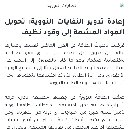
إعادة تدوير النفايات النووية: تحويل
المواد المشعة إلى وقود نظيف
فرضت تحدياتُ الطاقة في القرن الماضي نفسها باعتبارها
عائقًا في طريق دول عديدة نحو تحقيق قفزة صناعية
واقتصادية ضخمة، وهو ما قاد -بالضرورة- إلى البحث عن
أساليب جديدة لتوليد الطاقة؛ لتعمل جنبًا إلى جنب مع الوقود
الأحفوريّ، ومن أبرز الطرق التي تم اكتشافها وتطويرها -ومِن
ثَمَّ الاعتماد عليها- توليد الطاقة النووية.
ضَمَّتِ الطاقةُ النوويةُ في جعبتها -بطبيعة الحال- حزمةَ
تأثيراتٍ متضاربة؛ فمن ناحية يمكن لمحطات الطاقة النووية
تأمين نسبة كبيرة من احتياجات أي دولة من الكهرباء، ومن
ناحية أخرى تشكل أخطارًا كبيرةً، سواء في أثناء عمليات
تشغيلها أم عند التخلص من نفاياتها المشعة. ونحاول في