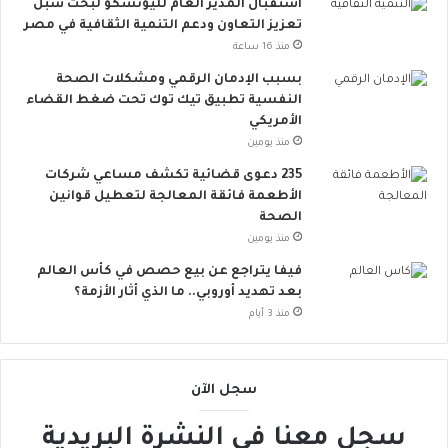
استقبال المدير العام لليونسكو لبحث سبل
س
ت
تعزيز التعاون ودعم التنمية الثقافية في مصر
ي
س
منذ 16 ساعة
ط
ع
ة
.
بسبب الإدمان الرقمي ومشكلات الصحة
ت
.
النفسية تطبيق تيك توك تحت ضغط القضاء
ق
أ
الأمريكي
ل
و
منذ يومين
ل
ر
235 دعوى قضائية تكشف مساعي شركات
م
و
الأطعمة فائقة المعالجة لتعطيل قوانين
خ
ب
الصحة
ا
ا
منذ يومين
ط
ت
ر
ن
فيفا يتراجع عن بيع حصص في كأس العالم
ا
ض
بعد تهديد أوروبي.. ما الذي أثار الأزمة؟
ل
م
منذ 3 أيام
إ
إ
ج
ل
ه
ى
سجل الآن
ا
ا
د
ل
سجل معنا في النشرة البريدية
ا
ح