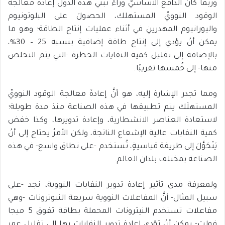
وربما كان الدافعُ الأساسيُّ وراءَ تبني هذه الدول إعادة معالجة
الوقود النوويّ المستهلك، الحصولَ على البلوتونيوم
واليورانيوم المهدرينِ في أثناء عمليات إنتاج الطاقة؛ وهو ما
يمكن أنْ يؤدي إلى إنتاج طاقة إضافية بنسبة 25 – 30%،
بالإضافة إلى تقليل كمية النفايات الخطرة -التي يتم التخلص
منها- إلى خُمسها تقريبًا.
ومما تجدر الإشارة إليه، هو أنَّ إعادةَ معالجة الوقود النوويّ
المستهلَك يتم تطبيقها في هذه الصناعة منذ مدة طويلة؛
لاستعادة العناصر الانشطارية، وإعادة تدويرها، وكذا خفض
كمية النفايات عالية الإشعاع الناتجة، ولكن الأمرُ يحتاج إلى أنْ
يَتَحَوَّلَ إلى طريقة قياسيةٍ، تُستخدم -على نطاق واسع- في هذه
الصناعة بمختلف بلدان العالم.
ولمعرفة مدى تأثير إعادة تدوير النفايات النووية، نجد -على
سبيل المثال- أنَّ المفاعلات النووية سريعة النيوترونات -وهي
مفاعلات تستخدم النيترونات المحملة بطاقة تفوق 5 ميجا
فولت- يمكن أنْ تؤدي إعادة تدوير النفايات بها إلى تقليل عمر