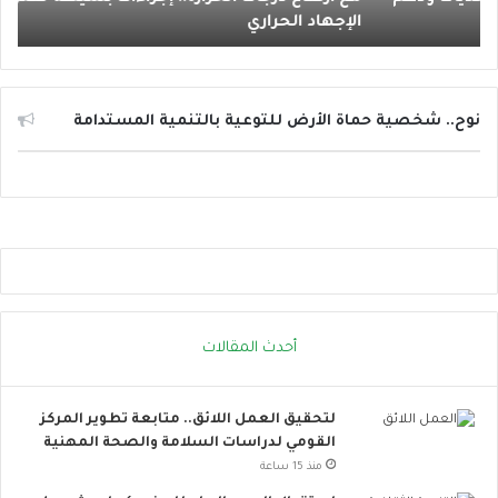
د
و
الإجهاد الحراري
إ
ر
س
ج
ا
ا
ئ
ت
ل
ا
ا
نوح.. شخصية حماة الأرض للتوعية بالتنمية المستدامة
ل
ل
ح
ت
ر
و
ا
ا
ر
ص
ة
ل
.
ا
.
ل
إ
ا
أحدث المقالات
ج
ج
ر
ت
ا
م
لتحقيق العمل اللائق.. متابعة تطوير المركز
ء
ا
القومي لدراسات السلامة والصحة المهنية
ا
ع
ت
ي
منذ 15 ساعة
ب
ت