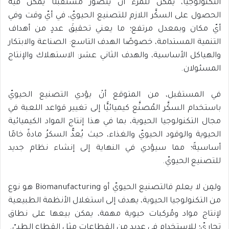
التكنولوجيا، يمكن للمرء أنْ يتصور مستقبلًا يمكن فيه
الحصول على السكَّر اللازم للتصنيع الحيويّ، في أيّ وقت وفي
أيّ مكان وبمعدل مرتفع؛ ما يعني تحقيقَ عددٍ من أهداف
التنمية المستدامة، خصوصًا الهدف التاسع: الصناعة والابتكار
والهياكل الأساسية، والهدف الثاني عشر: الاستهلاك والإنتاج
المسئولان.
في المستقبل، من المتوقع أنْ يؤدي التصنيع الحيويّ
باستخدام السكَّر المُصنَّع كيميائيًّا إلى تغيير قواعد اللعبة في
مجال التكنولوجيا الحيوية، بما في هذا إنتاج المواد الكيميائية
الحيوية والوقود الحيويّ والغذاء، حيث يُعدُّ السكرُ مادةً خامًا
أساسيةً؛ مما سيؤدي في النهاية إلى إنشاء نظام جديد
للتصنيع الحيويّ.
ولمِن لا يعلم فالتصنيع الحيويّ أو Biomanufacturing هو نوع
من التكنولوجيا الحيوية، يهدف إلى استغلال الأنظمة الطبيعية
لإنتاج مواد ومُركبات حيوية مهمة، يمكن بيعها على نطاق
تجاريّ؛ للاستخدام في عديد من القطاعات مثل القطاع الطبيّ.