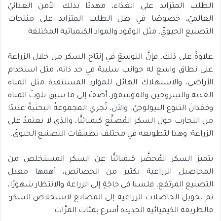
الطلب المتزايد على الغذاء، مهددًا بذلك الأمن الغذائيّ
العالميّ، خصوصًا في ظل الطلب المتزايد على منتجات
التصنيع الحيويّ، مثل الوقود والمواد الكيميائية المختلفة.
علاوةً على ذلك، فإنَّ التوسعَ في إنتاج السكر من خلال الزراعة
على نطاق واسع له جوانب سلبية في حد ذاته، مثل استخدام
الأراضي، والاستهلاك الهائل للموارد المستنفدة مثل المياه
العذبة والنيتروجين والفوسفور، أضفْ إلى ما سبق تلوثَ المياه
وفقدانَ التنوع البيولوجيّ. والآن، تُجري المجموعةُ البحثيةُ عديدًا
من التجارب حول السكر المُصنَّع كيميائيًّا، والذي لا يعتمدُ على
الزراعة؛ وهذا لتطويعه في مختلف تطبيقات التصنيع الحيويّ.
يتميز السكر المُحضَّر كيميائيًّا عن السكر المستخلص من
المحاصيل الزراعية بكثير من الخصائص، أهمها معدل
التصنيع المرتفع، فلسنا في حاجَةٍ إلى الزراعة والانتظار شهورًا،
ثم تحويل الحاصلات الزراعية إلى المصانع لاستخلاص السكر؛
فالطريقة الكيميائية الجديدة أسرع بمئات المرَّات.