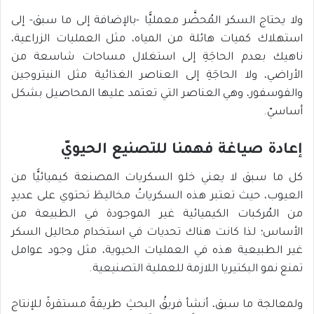
ولا يحتاج السكر المُحضَّر معمليًّا -بالإضافة إلى ما سبق- إلى
استهلاك كميات هائلة من المياه، مثل العمليات الزراعية،
ناهيك بعدم الحاجَةِ إلى استغلال مساحات شاسعة من
الأراضي، ولا الحاجَةِ إلى العناصر الغذائية مثل النيتروجين
والفوسفور، وهي العناصر التي تعتمد عليها المحاصيل بشكل
أساسيّ.
إعادة صياغة فهمنا للتصنيع الحيويّ
كل ما سبق لا يعني خلو السكريات المصنعة كيميائيًّا من
العيوب، حيث تعتبر هذه السكرياتُ مخاليطَ تحتوي على عديدٍ
من المُركبات الكيميائية غير الموجودة في الطبيعة من
الأساس؛ لذا كانت هناك تحديات في استخدام محاليل السكر
غير الطبيعية هذه في العمليات الحيوية، مثل وجود عوامل
تمنع نمو البكتيريا اللازمة للعملية التصنيعية.
ولمعالجة ما سبق، أنشأ فريقُ البحثِ طريقةً مستقرةً للإنتاج