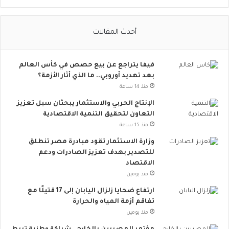
ا
ل
ا
أحدث المقالات
ج
ت
م
فيفا يتراجع عن بيع حصص في كأس العالم
ا
بعد تهديد أوروبي.. ما الذي أثار الأزمة؟
ع
ي
منذ 14 ساعة
ت
الإنتاج الحربي والاستثمار يبحثان سبل تعزيز
ت
التعاون لتحقيق التنمية الاقتصادية
س
منذ 15 ساعة
ع
.
وزارة الاستثمار تقود مبادرة مصر تنطلق
.
للتصدير بهدف تعزيز الصادرات ودعم
أ
الاقتصاد
و
منذ يومين
ر
ارتفاع ضحايا زلزال اليابان إلى 17 قتيلًا مع
و
تفاقم أزمة المياه والحرارة
ب
منذ يومين
ا
ت