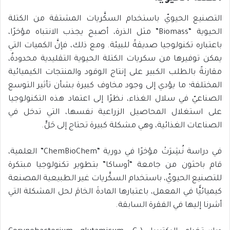
التصنيع الحيويّ باستخدام السكَّريات المشتقة من الكتلة
الحيوية “Biomass” مثل الذرة، أصبح يجذب الانتباه مؤخرًا،
باعتباره تكنولوجيا صديقةً للبيئة. ومع ذلك، فإنَّ الكميات التي
يمكن توفيرها من سكريات الكتلة الحيوية التقليدية محدودةٌ،
مقارنةً بالطلب الكبير على إنتاج الوقود والمنتجات الكيميائية
المختلفة؛ ما يؤدي إلى وجود مخاوف كبيرة بشأن تأثير التوسع
الصناعيّ في سلال الغذاء، نظرًا إلى اعتماد هذه التكنولوجيا
على استغلال المحاصيل الزراعية نفسها، التي تدخل في
الصناعات الغذائية، وهي مشكلة كبيرة تحتاج إلى حَلٍّ.
في دراسة نُشِرَتْ مؤخرًا في دورية “ChemBioChem” العلمية،
قام باحثون من جامعة “أوساكا” بتطوير تكنولوجيا مبتكرة
للتصنيع الحيويّ، باستخدام السكَّريات غير الطبيعية المصنعة
كيميائيًّا في المعمل، باعتبارها المادةَ الخامَ لحل المشكلة التي
أشرنا إليها في الفقرة السابقة.