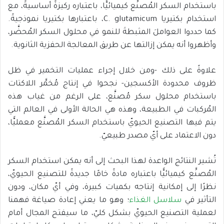
باستخدام السكر المُصنَّع كيميائيًّا، باعتباره ركيزةً أساسيةً، مع
استخدام بكتيريا C. glutamicum، باعتبارها بكتيريا نموذجيةً.
كما حددوا العواملَ المثبطةَ للنمو في محلول السكر المُحضَّر،
وأظهروا أنه يمكن إزالتها عن طريق المعالجة الحفزية الثانوية.
علاوةً على ذلك -ومن خلال إجراء عمليات التخمير في ظل
ظروف محدودة الأكسجين- نجحوا في إنتاج مُخمَّر اللاكتات
باستخدام محلول سكر مُصنَّع، على الرغم من غياب هذه
المُركبات في الطبيعة، وهذه هي الحالة الأولى في العالم التي
يتم فيها التصنيع الحيويّ باستخدام السكر المُصنَّع معمليًّا،
دون الاعتماد على أيّ مصدر طبيعيّ.
تُشير النتائج الواعدة لهذا البحث إلى أنه يمكن استخدام السكر
المُصنَّع كيميائيًّا باعتباره مادةً خامًا جديدةً للتصنيع الحيويّ،
نظرًا إلى إمكانية إنتاجه بكميات كبيرة، وفي أيّ مكان، ودون
التأثير في
سلاسل الغذاء
؛ وهو ما يعني إعادة صياغة فهمنا
لعملية التصنيع الحيويّ بشكل كليّ، ما سيفتح المجال أمام