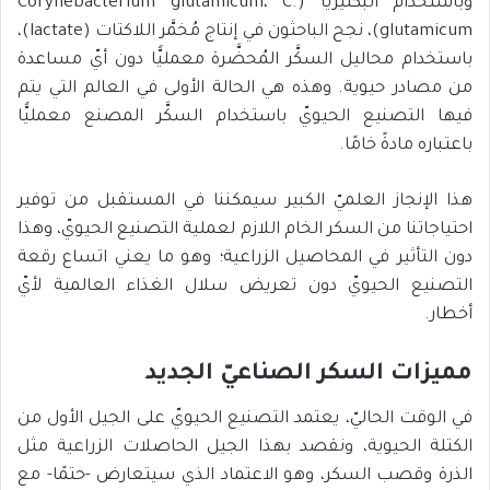
وباستخدام البكتيريا (Corynebacterium glutamicum، C.
glutamicum)، نجح الباحثون في إنتاج مُخمَّر اللاكتات (lactate)،
باستخدام محاليل السكَّر المُحضَّرة معمليًّا دون أيّ مساعدة
من مصادر حيوية. وهذه هي الحالة الأولى في العالم التي يتم
فيها التصنيع الحيويّ باستخدام السكَّر المصنع معمليًّا
باعتباره مادةً خامًا.
هذا الإنجاز العلميّ الكبير سيمكننا في المستقبل من توفير
احتياجاتنا من السكر الخام اللازم لعملية التصنيع الحيويّ، وهذا
دون التأثير في المحاصيل الزراعية؛ وهو ما يعني اتساع رقعة
التصنيع الحيويّ دون تعريض سلال الغذاء العالمية لأيّ
أخطار.
مميزات السكر الصناعيّ الجديد
في الوقت الحاليّ، يعتمد التصنيع الحيويّ على الجيل الأول من
الكتلة الحيوية، ونقصد بهذا الجيل الحاصلات الزراعية مثل
الذرة وقصب السكر، وهو الاعتماد الذي سيتعارض -حتمًا- مع