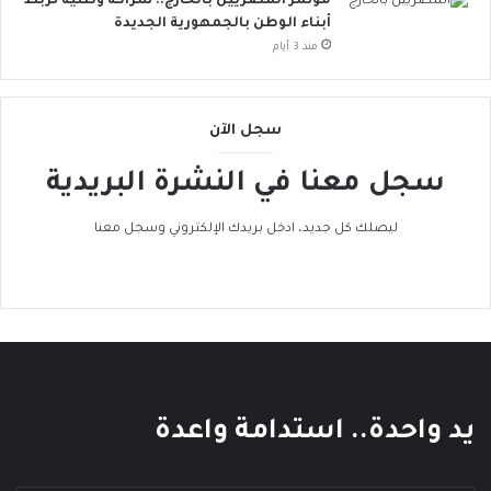
مؤتمر المصريين بالخارج.. شراكة وطنية تربط
ن
أبناء الوطن بالجمهورية الجديدة
ض
منذ 3 أيام
م
إ
ل
سجل الآن
ى
ا
سجل معنا في النشرة البريدية
ل
ح
ر
ليصلك كل جديد، ادخل بريدك الإلكتروني وسجل معنا
ا
ك
ا
ل
ع
ا
ل
م
يد واحدة.. استدامة واعدة
ي