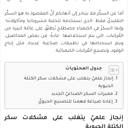
أما عن السكَّر فلا يتبادر إلى أذهانكم أنَّ المقصودَ به هو السكَّر
التقليديّ فقط -الذي نستخدمه لتحلية مشروباتنا ومأكولاتنا-
وإنما السكرُ في الكيمياء مصطلح يُطلَقُ على عائلة كبيرة من
المُركبات، التي يتم استخلاصها -عادةً- مِن بعض المحاصيل،
ويتم استخدامها في تطبيقات صناعية عديدة، مثل إنتاج
الوقود، وتصنيع المُركبات الكيميائية.
جدول المحتويات
إنجاز علميّ يتغلب على مشكلات سكر الكتلة
الحيوية
مميزات السكر الصناعيّ الجديد
إعادة صياغة فهمنا للتصنيع الحيويّ
إنجاز علميّ يتغلب على مشكلات سكر
الكتلة الحيوية