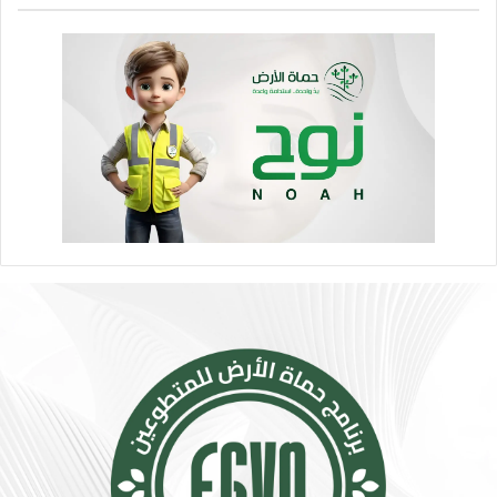
ح
ت
ر
و
ا
ا
ر
ص
ة
ل
.
ا
.
ل
إ
ا
ج
ج
ر
ت
ا
م
ء
ا
ا
ع
ت
ي
ب
ت
س
ت
ي
س
ط
ع
ة
.
ت
.
ق
أ