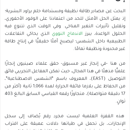
البحث عن مصادر طاقة نظيفة ومستدامة حلم يراود البشرية؛
إذ يمثل الحل الأمثل للحد من اعتمادنا على الوقود الأحفوري،
وتقليل تأثيرات التغير المناخي. وفي الوقت الذي تتنوع فيه
الحلول الواعدة، يبرز
الاندماج النووي
الذي يحاكي التفاعلات
الطبيعية داخل الشمس؛ ليصبح أملًا حقيقيًّا في إنتاج طاقة
غير محدودة ونظيفة تمامًا.
من هنا -في إنجاز غير مسبوق- حقق علماء صينيون إنجازًا
علميًّا مذهلًا في هذا المجال، حيث تمكن المفاعل التجريبي فائق
التوصيل (EAST)، المعروف باسم “الشمس الاصطناعية”،
من الحفاظ على بلازما فائقة الحرارة لمدة 1,066 ثانية (أكثر من
17 دقيقة متواصلة)، متجاوزًا رقمه القياسي السابق البالغ 403
ثوانٍ.
هذه القفزة العلمية ليست مجرد رقم يُضاف إلى سجل
الإنجازات، بل تحمل في طياتها دلالات عميقة على اقتراب