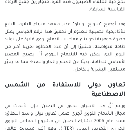
نجح فيه العلماء الصينيون هذه المرَّة، متجاوزين جميع الأرقام
القياسية السابقة.
وقد أوضح “سونج يونتاو” مدير معهد فيزياء البلازما التابع
للأكاديمية الصينية للعلوم أن تحقيق هذا الرقم القياسي يمثل
خطوة جوهرية نحو بناء مفاعلات اندماج نووي قادرة على توليد
طاقة متواصلة، مشيرًا إلى أن هذه الخطوة تقربنا أكثر من
اليوم الذي يمكن فيه للاندماج النووي أنْ يصبح المصدر
الأساسي للطاقة، بديلًا عن الفحم والغاز والنفط؛ مما قد يغيّر
مستقبل البشرية بالكامل.
تعاون دولي للاستفادة من الشمس
الاصطناعية
ورغم أنَّ هذا الاختراق تحقق في الصين، فإن الأبحاث في
مجال الاندماج النووي تُجرى ضمن تعاون دولي واسع النطاق؛
فمنذ عام 2006 تشارك الصين في مشروع المفاعل النووي
الحراري التجريبي الدولي (ITER)، وهو أكبر مشروع عالمي