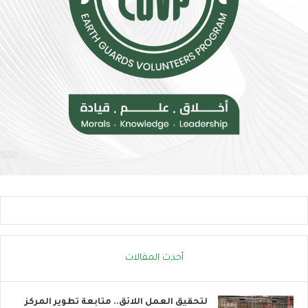
ل
و
ل
ر
م
و
خ
ب
ا
ا
ط
ت
ر
ن
ا
ض
ل
م
إ
إ
ج
ل
ه
ى
ا
ا
د
ل
ا
ح
ل
ر
ح
ا
ر
ك
أحدث المقالات
ا
ا
ر
ل
ي
ع
لتحقيق العمل اللائق.. متابعة تطوير المركز