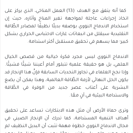
كما أنه يتفق مع الهدف (13) العمل المناخي، الذي يركز على
اتخاذ إجراءات عاجلة لمواجهة تغير المناخ وآثاره، حيث إن
استخدام الاندماج النووي بوصفه بديلًا نظيفًا لمصادر الطّاقة
التقليدية سيقلل من انبعاثات غازات الاحتباس الحراري بشكل
كبير؛ مما يسهم في تحقيق مستقبل أكثر استدامة.
الاندماج النووي ليس مجرد فكرة خيالية من قصص الخيال
العلمي، بل هو حقيقة علمية تتبلور أمام أعيننا شيئًا فشيئًا.
وإذا نجح العلماء في تجاوز التحديات السابقة فإنَّ هذا الإنجاز قد
يكون الحل النهائي لأزمة الطّاقة العالمية، وهذا يمكن أن يضع
البشرية على أعتاب عصر جديد من الوفرة في الطّاقة
والاستدامة البيئية في آنٍ معًا.
وترى حماة الأرض أن مثل هذه الابتكارات تساعد على تحقيق
أهداف التنمية المستدامة، كما تدرك أن الإنجاز الصيني في
مجال الاندماج النووي خطوة مهمة تثبت أن البديل النظيف لم