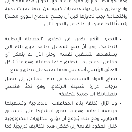
وكما هو الحال مع أي قفزة علمية، فإن تحويل هذه الفكرة إلى
واقع تجاري لا يزال يواجه تحديات كبيرة، من بينها عقبات تقنية
واقتصادية يجب تجاوزها قبل أن يصبح الاندماج النووي مصدرًا
رئيسيًّا للطاقة، وبيان ذلك على النحو التالي:
التحدي الأكبر يكمن في تحقيق “المعادلة الإيجابية
للطاقة”، وهو أنْ ينتج المفاعل طاقة تفوق تلك التي
يستهلكها لتشغيل نفسه. وحتى الآن لم يتمكن أي
مفاعل اندماجي من تحقيق هذه المعادلة، وهو ما يُشكل
العائق الرئيسي أمام تبني هذه التقنية على نطاق واسع.
تحتاج المواد المستخدمة في بناء المفاعل إلى تحمل
درجات حرارة شديدة الارتفاع، وهو تحدٍّ هندسي
يتطلبابتكارات جديدة لتحقيقه.
ولا تزال تكلفة بناء المفاعلات الاندماجية وتشغيلها
مرتفعة للغاية، وهو ما يعيق انتشارها على المستوى
التجاري، ومع ذلك يُتوقع أن تؤدي التطورات التكنولوجية
خلال العقود القادمة إلى خفض هذه التكاليف تدريجيًّا، كما