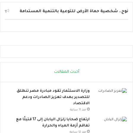
ت
ت
ع
ا
نوح.. شخصية حماة الأرض للتوعية بالتنمية المستدامة
ز
ل
ي
ح
ز
ر
ج
ا
ا
ر
ه
ة
ز
.
ي
.
ة
إ
أحدث المقالات
ا
ج
ل
ر
د
ا
وزارة الاستثمار تقود مبادرة مصر تنطلق
و
ء
للتصدير بهدف تعزيز الصادرات ودعم
ل
ا
الاقتصاد
ة
ت
ل
ب
منذ 11 ساعة
م
س
ارتفاع ضحايا زلزال اليابان إلى 17 قتيلًا مع
و
ي
تفاقم أزمة المياه والحرارة
ا
ط
منذ 12 ساعة