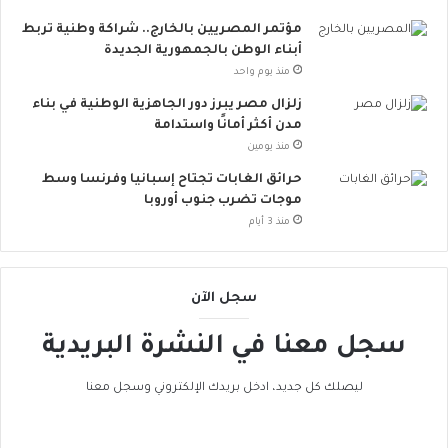
ج
ة
ه
ت
مؤتمر المصريين بالخارج.. شراكة وطنية تربط
ة
ق
أبناء الوطن بالجمهورية الجديدة
ا
ل
منذ يوم واحد
ل
ل
زلزال مصر يبرز دور الجاهزية الوطنية في بناء
ت
م
مدن أكثر أمانًا واستدامة
ح
خ
منذ يومين
د
ا
ي
ط
حرائق الغابات تجتاح إسبانيا وفرنسا وسط
ا
ر
موجات تضرب جنوب أوروبا
ت
ا
منذ 3 أيام
و
ل
د
إ
ع
ج
سجل الآن
م
ه
ا
ا
سجل معنا في النشرة البريدية
ل
د
ت
ا
ن
ل
ليصلك كل جديد، ادخل بريدك الإلكتروني وسجل معنا
م
ح
ي
ر
ة
ا