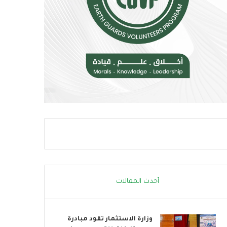
م
و
خ
ب
ا
ا
ط
ت
ر
ن
ا
ض
ل
م
إ
إ
ج
ل
ه
ى
ا
ا
د
ل
ا
ح
ل
ر
ح
ا
ر
ك
ا
ا
أحدث المقالات
ر
ل
ي
ع
ا
وزارة الاستثمار تقود مبادرة
ل