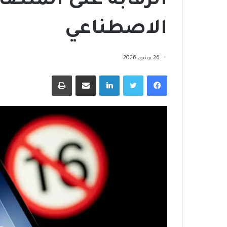
الرقابة على المنصا
الاصطناعي
ا
26 يونيو، 2026
ل
فيسبوك
تويتر
لينكدإن
مشاركة عبر البريد
طباعة
إ
س
ك
ا
منذ أسبوعين
ن
بالتمكين الاقتصادي وزارة التضامن
منذ 4 أسابيع
ا
الاجتماعي توسع مظلة الحماية
الإسكان الاجتما
ل
الاجتماعية
رائد للبنية التحت
ا
ج
ت
م
ا
ع
ي