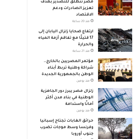
مصر تنطلق للتصدير بهدف
م
تعزيز الصادرات ودعم
ي
الاقتصاد
منذ 20 ساعة
ارتفاع ضحايا زلزال اليابان إلى
17 قتيلًا مع تفاقم أزمة المياه
والحرارة
منذ 21 ساعة
مؤتمر المصريين بالخارج..
شراكة وطنية تربط أبناء
الوطن بالجمهورية الجديدة
منذ يومين
زلزال مصر يبرز دور الجاهزية
الوطنية في بناء مدن أكثر
أمانًا واستدامة
منذ يومين
حرائق الغابات تجتاح إسبانيا
وفرنسا وسط موجات تضرب
جنوب أوروبا