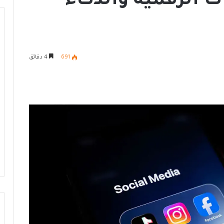
ت الرقمية والذكاء
ا
691
4 دقائق
ل
أ
و
ك
ت
6 يوليو، 2026
ا
الأوكتاجون.. تعزيز جاهزية الدولة
ج
عي في مصر نموذج
لمواجهة التحديات ودعم التنمية
و
ية المستدامة
المستدامة
ن
.
.
ت
ع
ز
ي