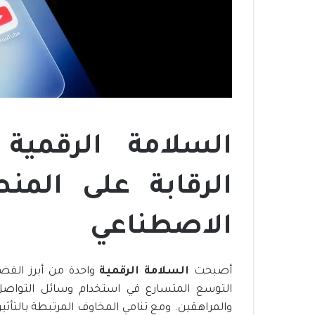
ف
ي
م
ص
ر
ن
م
و
ذ
ج
السلامة الرقمية
ر
ا
ئ
الرقابة على المنص
د
ل
الاصطناعي
ل
ب
ن
ي
أصبحت
السلامة الرقمية
واحدة من أبرز القض
ة
التوسع المتسارع في استخدام وسائل التواصل 
ا
والمراهقين. ومع تنامي المخاوف المرتبطة بالتأثير
ل