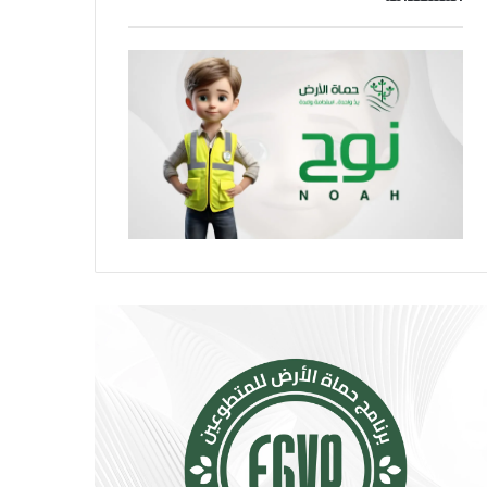
ر
و
ا
ا
ر
ص
ة
ل
.
ا
.
ل
إ
ا
ج
ج
ر
ت
ا
م
ء
ا
ا
ع
ت
ي
ب
ت
س
ت
ي
س
ط
ع
ة
.
ت
.
ق
أ
ل
و
ل
ر