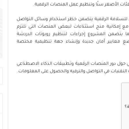
لفئات الأصغر سنًا وتنظيم عمل المنصات الرقمية.
ت
ح
د
د للسلامة الرقمية يتضمن حظر استخدام وسائل التواصل
ي
ع إمكانية منح استثناءات لبعض المنصات التي تلتزم
ا
ما يتضمن المشروع إجراءات لتنظيم روبوتات الدردشة
ت
و
ضع معايير أمان جديدة وإنشاء جهة تنظيمية مختصة
د
ع
م
لمي حول دور المنصات الرقمية وتطبيقات الذكاء الاصطناعي
ا
ل
ه التقنيات في التواصل والترفيه والحصول على المعلومات.
ت
ن
م
ي
ة
؟
ا
ل
م
س