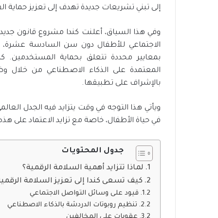
إلى تبني تشريعات جديدة تهدف إلى تعزيز حماية ا
ت
ح
ت
وفي هذا السياق، أعلنت كندا مشروع قانون جدي
ي
الاجتماعي للأطفال دون سن السادسة عشرة، م
ة
بمعايير محددة تتعلق بحماية المستخدمين. ك
ا
ل
المعتمدة على الذكاء الاصطناعي من خلال و
م
بالإشراف على تطبيقها.
س
ت
ويأتي هذا التوجه في وقت يتزايد فيه الجدل العا
د
ا
في حياة الأطفال، خاصة مع تزايد الاعتماد على هذ
م
ة
جدول المحتويات
لماذا تتزايد أهمية السلامة الرقمية؟
كيف تسعى كندا إلى تعزيز السلامة الرقمية
قيود على وسائل التواصل الاجتماعي
تنظيم روبوتات الدردشة بالذكاء الاصطناعي
عقوبات على المخالفين