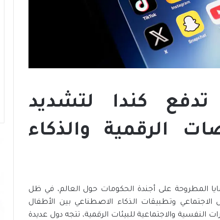
ز
ج
ا
ه
ز
ي
ة
ا
ل
د
 تدفع كندا لتشديد
و
ل
ة
ات الرقمية والذكاء
ل
م
و
ا
ج
ه
ايا المطروحة على أجندة الحكومات حول العالم، في ظل
ة
الاجتماعي وتطبيقات الذكاء الاصطناعي بين الأطفال
ا
ات النفسية والاجتماعية للبيئات الرقمية، تتجه دول عديدة
ل