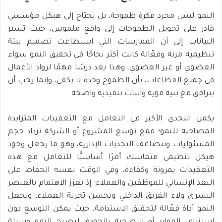
النمو ليس مجرد فكرة طموحة، بل يحتاج إلى هيكل مؤسسي
قادر على تحويل الطموحات إلى واقع ملموس، حيث تشير
البيانات إلى أن الممارسات التي استطاعت تصميم بيئة
تنظيمية مرنة وفعّالة كانت أكثر نجاحًا في تحقيق النمو سواء
العضوي أو غير العضوي، وهذا يعد درسًا مهمًا لرواد الأعمال
في جميع القطاعات، بأن الطموح وحده لا يكفي، وإنما يجب أن
يترافق مع بنية قوية وآليات تنفيذية واضحة.
يكمن التحدي الأكبر في التعامل مع التعقيدات المتزايدة
المصاحبة للنمو؛ فمع توسع المشروع أو الشركة تزداد حجم
المسئوليات وتتضاعف التحديات الإدارية، وهو ما يجعل وجود
هيكل تنظيمي متماسك أمرًا أساسيًّا للتعامل مع هذه
التعقيدات بمرونة وكفاءة، وفي الوقت نفسه الحفاظ على
البعد الإنساني للموظفين والعملاء؛ إذ يعزز الاهتمام بالعنصر
البشري ولاء الفريق الداخلي ويحسن تجربة العملاء، ويجعل
النمو أداة فعّالة لتحقيق الاستدامة، حيث يمكن التوسع دون