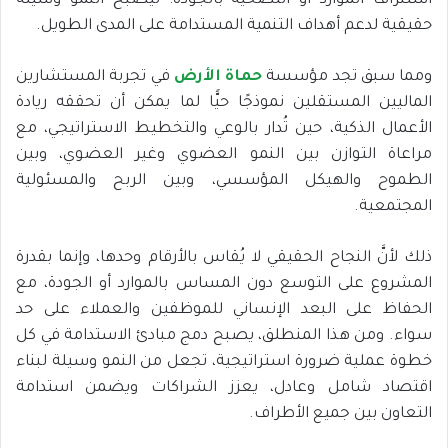
استنزاف الموارد أو التضحية بالجودة؛ ليصبح النمو وسيلة
حقيقية لدعم أهداف التنمية المستدامة على المدى الطويل.
ومما سبق تجد مؤسسة
حماة الأرض
في تجربة المستشارين
الماليين المستقلين نموذجًا حيًّا لما يمكن أن تحققه ريادة
الأعمال الذكية، حين تُدار بالوعي والتخطيط الاستراتيجي، مع
مراعاة التوازن بين النمو العضوي وغير العضوي، وبين
الطموح والهيكل المؤسسي، وبين الربح والمسئولية
المجتمعية.
ذلك لأنَّ النجاح الحقيقي لا يُقاس بالأرقام وحدها، وإنما بقدرة
المشروع على التوسع دون المساس بالموارد أو الجودة، مع
الحفاظ على البعد الإنساني للموظفين والعملاء على حد
سواء. ومن هذا المنطلق، يصبح دمج مبادئ الاستدامة في كل
خطوة عملية ضرورة استراتيجية، تجعل من النمو وسيلة لبناء
اقتصاد شامل وعادل، يعزز الشراكات ويضمن استدامة
التعاون بين جميع الأطراف.