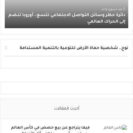
ظ
م
ر
منذ أسبوع واحد
دائرة حظر وسائل التواصل الاجتماعي تتسع.. أوروبا تنضم
و
إلى الحراك العالمي
س
ا
ئ
ل
ا
نوح.. شخصية حماة الأرض للتوعية بالتنمية المستدامة
ل
ت
و
ا
ص
ل
ا
ل
ا
أحدث المقالات
ج
ت
م
فيفا يتراجع عن بيع حصص في كأس العالم
ا