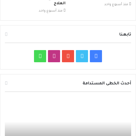
العلاج
منذ أسبوع واحد
منذ أسبوع واحد
تابعنا
ف
ت
ي
ا
و
ي
و
و
ن
ا
س
ي
ت
س
ت
أحدث الخطى المستدامة
ب
ت
ي
ت
س
د
و
ر
و
ق
ا
ا
ئ
ك
ب
ر
ب
ر
ة
ا
ح