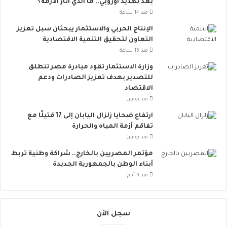
بعد تهديد أوروبي.. ما الذي أثار الأزمة؟
ع
ي
منذ 14 ساعة
ت
الإنتاج الحربي والاستثمار يبحثان سبل تعزيز
ت
التعاون لتحقيق التنمية الاقتصادية
س
منذ 15 ساعة
ع
.
وزارة الاستثمار تقود مبادرة مصر تنطلق
.
للتصدير بهدف تعزيز الصادرات ودعم
أ
الاقتصاد
و
منذ يومين
ر
ارتفاع ضحايا زلزال اليابان إلى 17 قتيلًا مع
و
تفاقم أزمة المياه والحرارة
ب
منذ يومين
ا
ت
مؤتمر المصريين بالخارج.. شراكة وطنية تربط
ن
أبناء الوطن بالجمهورية الجديدة
ض
منذ 3 أيام
م
إ
ل
سجل الآن
ى
ا