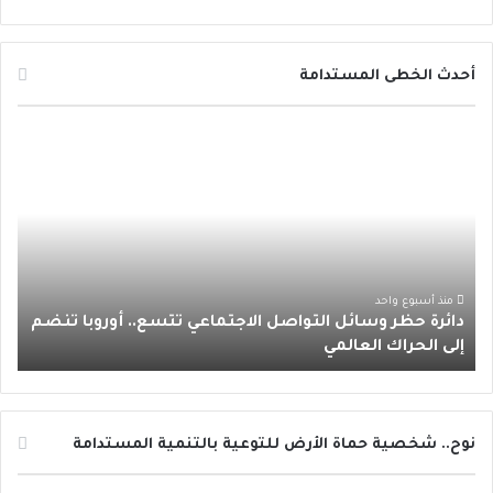
ي
و
و
ن
ا
س
ي
ت
س
ت
أحدث الخطى المستدامة
ب
ت
ي
ت
س
د
و
ر
و
ق
ا
ا
ئ
ك
ب
ر
ب
ر
ة
ا
ح
ظ
م
ر
منذ أسبوع واحد
دائرة حظر وسائل التواصل الاجتماعي تتسع.. أوروبا تنضم
و
إلى الحراك العالمي
س
ا
ئ
ل
ا
نوح.. شخصية حماة الأرض للتوعية بالتنمية المستدامة
ل
ت