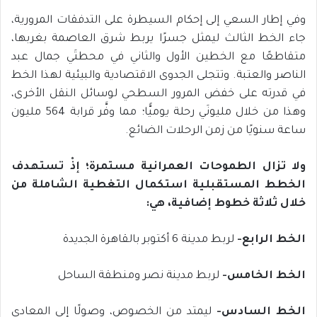
وفي إطار السعي إلى إحكام السيطرة على التدفقات المرورية،
جاء الخط الثالث ليمثل جسرًا يربط شرق العاصمة بغربها،
متقاطعًا مع الخطين الأول والثاني في محطتَي جمال عبد
الناصر والعتبة. وتتجلى الجدوى الاقتصادية والبيئية لهذا الخط
في قدرته على خفض المرور السطحي لوسائل النقل الأخرى،
وهذا من خلال مليونَي رحلة يوميًّا؛ مما وفَّر قرابة 564 مليون
ساعة سنويًا من زمن الرحلات الضائع.
ولا تزال الطموحات العمرانية مستمرة؛ إذْ تستهدف
الخطط المستقبلية استكمال التغطية الشاملة من
خلال ثلاثة خطوط إضافية، هي:
الخط الرابع-
لربط مدينة 6 أكتوبر بالقاهرة الجديدة
الخط الخامس-
لربط مدينة نصر ومنطقة الساحل
الخط السادس-
ليمتد من الخصوص، وصولًا إلى المعادي