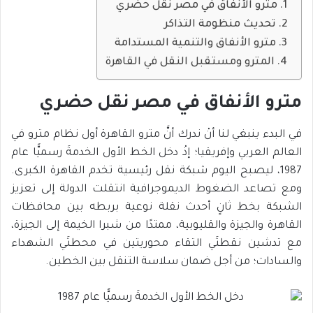
مترو الأنفاق في مصر نقل حضري
تحديث منظومة التذاكر
مترو الأنفاق والتنمية المستدامة
المترو ومستقبل النقل في القاهرة
مترو الأنفاق في مصر نقل حضري
في البدء ينبغي لنا أنْ ندرك أنَّ مترو القاهرة أول نظام مترو في
العالم العربي وإفريقيا؛ إذْ دخل الخط الأول الخدمةَ رسميًّا عام
1987، ليصبح اليوم شبكة نقل رئيسية تخدم القاهرة الكبرى.
ومع تصاعد الضغوط الديموجرافية انتقلت الدولة إلى تعزيز
الشبكة بخط ثانٍ أحدث نقلة نوعية بربطه بين محافظات
القاهرة والجيزة والقليوبية، ممتدًا من شبرا الخيمة إلى الجيزة،
مع تدشين نقطتَي التقاء محوريتين في محطتَي الشهداء
والسادات؛ من أجل ضمان سلاسة التنقل بين الخطين.