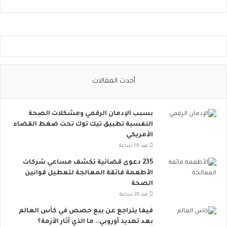
و
ا
ص
ل
ا
ل
ا
أحدث المقالات
ج
ت
م
بسبب الإدمان الرقمي ومشكلات الصحة
ا
النفسية تطبيق تيك توك تحت ضغط القضاء
ع
الأمريكي
ي
ت
منذ 19 ساعة
ت
235 دعوى قضائية تكشف مساعي شركات
س
الأطعمة فائقة المعالجة لتعطيل قوانين
ع
الصحة
.
منذ 20 ساعة
.
أ
فيفا يتراجع عن بيع حصص في كأس العالم
و
بعد تهديد أوروبي.. ما الذي أثار الأزمة؟