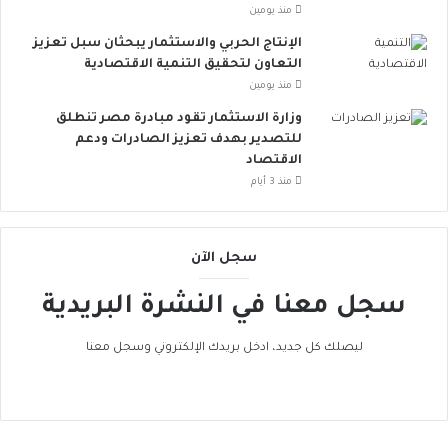
ر
منذ يومين
و
الإنتاج الحربي والاستثمار يبحثان سبل تعزيز
ب
التعاون لتحقيق التنمية الاقتصادية
ا
منذ يومين
ت
ن
وزارة الاستثمار تقود مبادرة مصر تنطلق
ض
للتصدير بهدف تعزيز الصادرات ودعم
م
الاقتصاد
إ
منذ 3 أيام
ل
ى
ا
سجل الآن
ل
ح
سجل معنا في النشرة البريدية
ر
ا
ك
ليصلك كل جديد، ادخل بريدك الإلكتروني وسجل معنا
ا
ل
ع
ا