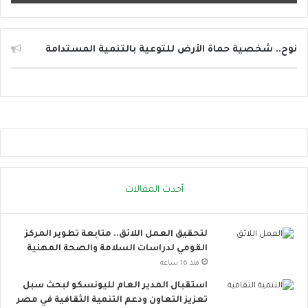
ا
ئ
ل
ا
نوح.. شخصية حماة الأرض للتوعية بالتنمية المستدامة
ل
ت
و
ا
ص
ل
ا
ل
ا
أحدث المقالات
ج
ت
م
لتحقيق العمل اللائق.. متابعة تطوير المركز
ا
القومي لدراسات السلامة والصحة المهنية
ع
ي
منذ 16 ساعة
ت
استقبال المدير العام لليونسكو لبحث سبل
ت
تعزيز التعاون ودعم التنمية الثقافية في مصر
س