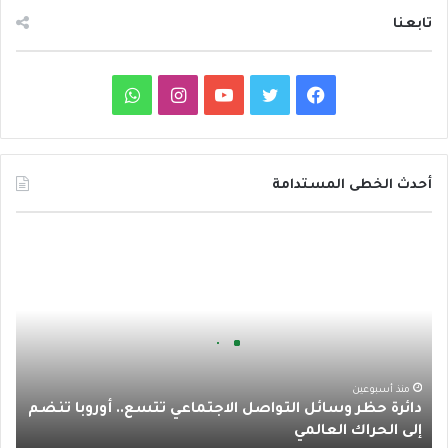
تابعنا
ف
ت
ي
ا
و
ي
و
و
ن
ا
س
ي
ت
س
ت
أحدث الخطى المستدامة
ب
ت
ي
ت
س
د
و
ر
و
ق
ا
ا
ئ
ك
ب
ر
ب
ر
ة
ا
ح
ظ
م
ر
منذ أسبوعين
دائرة حظر وسائل التواصل الاجتماعي تتسع.. أوروبا تنضم
و
إلى الحراك العالمي
س