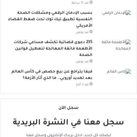
منذ 17 ساعة
ع
.
بسبب الإدمان الرقمي ومشكلات الصحة
.
النفسية تطبيق تيك توك تحت ضغط القضاء
أ
الأمريكي
و
منذ يومين
ر
235 دعوى قضائية تكشف مساعي شركات
و
الأطعمة فائقة المعالجة لتعطيل قوانين
ب
الصحة
ا
منذ يومين
ت
ن
فيفا يتراجع عن بيع حصص في كأس العالم
ض
بعد تهديد أوروبي.. ما الذي أثار الأزمة؟
م
منذ 3 أيام
إ
ل
ى
سجل الآن
ا
ل
سجل معنا في النشرة البريدية
ح
ر
ا
ليصلك كل جديد، ادخل بريدك الإلكتروني وسجل معنا