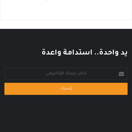
ك
ا
ل
ع
ا
ل
م
ي
يد واحدة.. استدامة واعدة
أدخل
بريدك
الإلكتروني