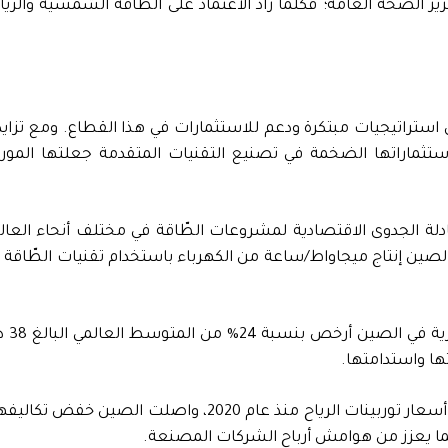
يز الصحة العامة؛ فكلما زاد الاعتماد على الطّاقة الشمسية والري
ستراتيجيات مبتكرة ودعم للاستثمارات في هذا القطاع. ومع تزايد ال
ستثماراتها الضخمة في تصنيع التقنيات المتقدمة جعلتها المورد ال
عادلة الجدوى الاقتصادية لمشروعات الطّاقة في مختلف أنحاء العال
على 
تها واستدامتها.
وفي الوقت الذي شهدت فيه معظم الأسواق العالمية ارتفاعًا في 