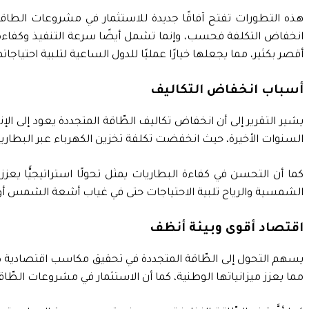
هذه التطورات تفتح آفاقًا جديدة للاستثمار في مشروعات الطاقة 
انخفاض التكلفة فحسب، وإنما تشمل أيضًا سرعة التنفيذ وكفاءة 
أقصر بكثير، مما يجعلها خيارًا عمليًا للدول الساعية لتلبية احتياجات
أسباب انخفاض التكاليف
يشير التقرير إلى أن انخفاض تكاليف الطّاقة المتجددة يعود إلى ا
السنوات الأخيرة، حيث انخفضت تكلفة تخزين الكهرباء عبر البطاريات بنسبة 33% في عام 2024، ومن المتوقع أن تنخفض إلى ما دون 100 دولار لكل 
كما أن التحسن في كفاءة البطاريات يمثل تحولًا استراتيجيًّا ي
الشمسية والرياح تلبية الاحتياجات حتى في غياب أشعة الشمس أو هدو
اقتصاد أقوى وبيئة أنظف
يسهم التحول إلى الطّاقة المتجددة في تحقيق مكاسب اقتصادية ضخمة
مما يعزز ميزانياتها الوطنية، كما أن الاستثمار في مشروعات الطّ