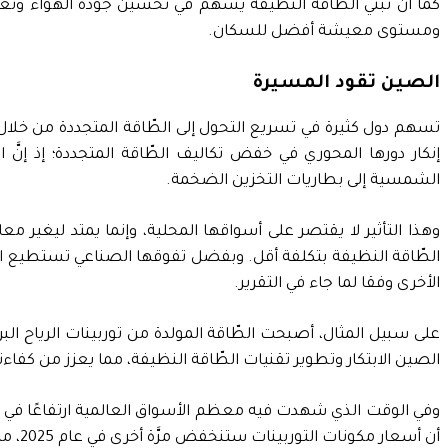
كما أنَّ تبني الطّاقة النظيفة يسهم في تحسين جودة الهواء وتعز
ومستوى معيشة أفضل للسكان.
الصين تقود المسيرة
تسهم دول كثيرة في تسريع التحول إلى الطّاقة المتجددة من خلال ا
إنكار دورها المحوري في خفض تكاليف الطّاقة المتجددة؛ إذ إنَّ ا
الشمسية إلى بطاريات التخزين الضخمة.
وهذا التأثير لا يقتصر على أسواقها المحلية، وإنما يمتد ليغير م
الأخرى وفقا لما جاء في التقرير.
الصين الابتكار وتطوير تقنيات الطّاقة النظيفة، مما يعزز من كفاء
أن أسعار مكونات التوربينات ستنخفض مرَّة أخرى في عام 2025، مما يعزز من هوامش أرباح الشركات المصنعة.