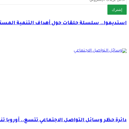
استديموا.. سلسلة حلقات حول أهداف التنمية المست
دائرة حظر وسائل التواصل الاجتماعي تتسع.. أوروبا تن