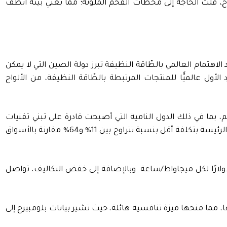
اح، قلّت الحاجة إلى محطات الفحم الملوثة؛ مما يعني بيئة أنظف
اهتمام العالمي بالطّاقة النظيفة تبرز دولة الصين التي لا يمكن
أول عالميًّا للمنتجات المرتبطة بالطّاقة النظيفة، من الألواح
م، بما في ذلك الدول النامية التي أصبحت قادرة على تبني تقنيات
الطّاقة النظيفة بتكلفة أقل. وبفضل تفوقها الصناعي تستطيع الصين إنتاج ميجاواط/ساعة من الكهرباء باستخدام تقنيات الطّاقة الرئيسة بتكلفة أقل بنسبة تتراوح بين 11% و64% مقارنة بالأسواق
سبيل المثال، أصبحت الطّاقة المولدة من توربينات الرياح البرية في الصين أرخص بنسبة 24% من المتوسط العالمي البالغ 38 دولارًا لكل ميجاواط/ساعة. وبالإضافة إلى خفض التكاليف، تواصل
أسعار توربينات الرياح منذ عام 2020، واصلت الصين خفض تكاليفها، مما منحها ميزة تنافسية هائلة، حيث تشير بيانات بلومبيرج إلى