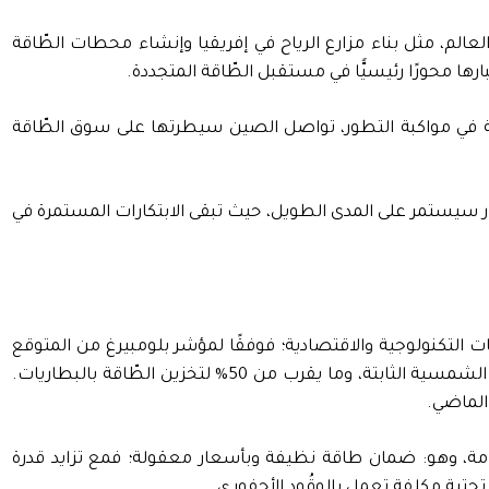
الم، مثل بناء مزارع الرياح في إفريقيا وإنشاء محطات الطّاقة
ا محورًا رئيسيًّا في مستقبل الطّاقة المتجددة.
بة في مواكبة التطور، تواصل الصين سيطرتها على سوق الطّاقة
سيستمر على المدى الطويل، حيث تبقى الابتكارات المستمرة في
ات التكنولوجية والاقتصادية؛ فوفقًا لمؤشر بلومبيرغ من المتوقع
بحلول عام 2035 أن تنخفض تكاليف توليد الكهرباء عالميًّا بنسبة 26% لطاقة الرياح البرية، و22% لطاقة الرياح البحرية، و31% للطاقة الشمسية الثابتة، وما يقرب من 50% لتخزين الطّاقة بالبطاريات.
 الماضي.
امة، وهو: ضمان طاقة نظيفة وبأسعار معقولة؛ فمع تزايد قدرة
تحتية مكلفة تعمل بالوقُود الأحفوري.