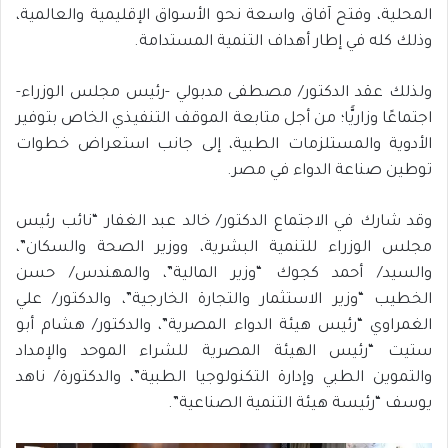
المحلية، وفتح آفاق واسعة نحو الأسواق الإقليمية والعالمية،
وذلك كله في إطار أهداف التنمية المستدامة.
ولذلك عقد الدكتور/ مصطفى مدبولي -رئيس مجلس الوزراء-
اجتماعًا وزاريًّا؛ من أجل متابعة الموقف التنفيذي الخاص بتوفير
الأدوية والمستلزمات الطبية، إلى جانب استعراض خطوات
توطين صناعة الدواء في مصر.
وقد شارك في الاجتماع الدكتور/ خالد عبد الغفار “نائب رئيس
مجلس الوزراء للتنمية البشرية، ووزير الصحة والسكان”،
والسيد/ أحمد كجوك “وزير المالية”، والمهندس/ حسن
الخطيب “وزير الاستثمار والتجارة الخارجية”، والدكتور/ علي
الغمراوي “رئيس هيئة الدواء المصرية”، والدكتور/ هشام أبو
ستيت “رئيس الهيئة المصرية للشراء الموحد والإمداد
والتموين الطبي وإدارة التكنولوجيا الطبية”، والدكتورة/ ناهد
يوسف “رئيسة هيئة التنمية الصناعية”.