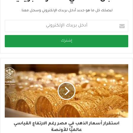
ليصلك كل ما هو جديد أدخل بريدك الإلكتروني وسجل معنا.
أ
د
خ
ل
ب
ر
ي
د
ك
ا
ل
إ
ل
ك
ت
ر
و
استقرار أسعار الذهب في مصر رغم الارتفاع القياسي
ن
عالميًّا للأونصة