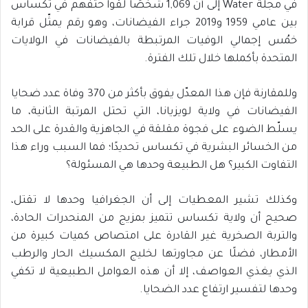
في مجلة Water إلى أن 1,069 شخصًا لقوا حتفهم في تكساس
بين عامي 1959 و2019 جراء الفيضانات، وهو رقم يمثّل قرابة
خمُس إجمالي الوفيات المرتبطة بالفيضانات في الولايات
المتحدة بأكملها خلال تلك الفترة.
وللمقارنة فإن هذا المعدّل يفوق بأكثر من 370 وفاة عدد ضحايا
الفيضانات في ولاية لويزيانا، التي تحتل المرتبة الثانية، ما
يسلّط الضوء على فجوة مقلقة في الجاهزية والقدرة على الحد
من الخسائر البشرية في تكساس تحديدًا؛ فما السبب وراء هذا
التفاوت الكبير؟ هل الطبيعة وحدها هي المسئولة؟
وكذلك تشير المعطيات إلى أن الجغرافيا وحدها لا تقتل،
صحيح أن ولاية تكساس تتميز بمزيج من المنحدرات الحادة،
والتربة الصخرية غير القادرة على امتصاص كميات كبيرة من
الأمطار، فضلًا عن مجاورتها لخليج المكسيك الحار والرطب
الذي يغذي العواصف، إلا أن هذه العوامل الطبيعية لا تكفي
وحدها لتفسير ارتفاع عدد الضحايا.