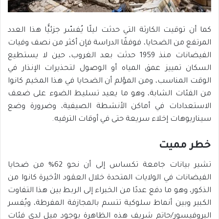
كما أن توقيت الكارثة التي حدثت ليلًا يُفسّر جزئيًّا هذا العدد
المرتفع من الضحايا، فوفقًا الدراسة فإن أكثر من نصف وفيات
الفيضانات منذ 1959 حدثت بعد الغروب، حين لا يستطيع
السكان تمييز عمق المياه أو الوصول لتحذيرات الإنذار في
الوقت المناسب، ومن المؤلم أن الضحايا في هذا المخيم كانوا
من الفئات الشابة، وهو ما يعيد تسليط الضوء على ضعف
الاستعدادات في أماكن الأنشطة الصيفية، وضرورة وضع
سيناريوهات إخلاء سريعة حتى في أوقات الترفيه.
خطر مميت
تشير بيانات جامعة تكساس إلى أن نحو 62% من ضحايا
الفيضانات في الولايات المتحدة خلال العقود الأخيرة كانوا من
الذكور، وهو ما دفع عددًا من الخبراء إلى الربط بين هذا التفاوت
الكبير وبين أنماط سلوكية تتسم بالمجازفة المفرطة، ويُفسر
البروفيسور/حاتم شريف هذه الظاهرة بوجود ميل لدى فئات