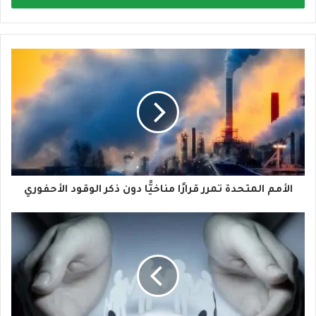
ب
ر
ي
د
ك
ا
ل
إ
ل
ك
ت
ر
و
الأمم المتحدة تمرر قرارًا مناخيًّا دون ذكر الوقود الأحفوري
ن
ي