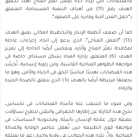
فالفيضانات التي تزداد حدة بفعل تغيّر المناخ تُهدّد تحقيق
الهدف رقم (11) من أهداف التنمية المستدامة، المتعلق
بـ”جعل المدن آمنة وقادرة على الصمود”.
كما أن ضعف أنظمة الإنذار والتخطيط المكاني يعيق الهدف
(13) “العمل المناخي”، الذي يدعو إلى اتخاذ إجراءات عاجلة
لمكافحة تغيّر المناخ وآثاره، ويعكس أيضًا الحاجة إلى تعزيز
الهدف (6) المتعلق بإدارة المياه بشكل مستدام، خاصة في
مواجهة الظواهر المناخية القاسية، ومن زاوية إنسانية، تُجسّد
هذه الفيضانات تهديدًا مباشرًا للحق في الحياة والأمن، وهو ما
يجعلها مرتبطة أيضًا بالهدف (3) الذي يتعلق بالصحة الجيدة
والرفاه.
وفي ضوء ما كشفت عنه مأساة الفيضانات في تكساس،
تخرج هذه الكارثة عن إطارها الجغرافي والتقني لتطرح تساؤلات
عميقة حول علاقة الإنسان بالبيئة، ومحدودية السياسات في
مواجهة قوى الطبيعة حين تُهمَل عناصر الوقاية والعدالة
المناخية. وإنَّ تكرار هذه الحوادث في ولاية واحدة، رغم ما تمتلكه