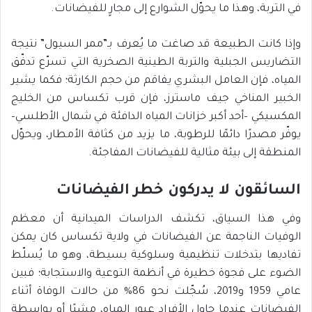
في التربة، وهذا ما يحوّل الشوارع إلى مجارٍ للفيضانات.
وإذا كانت الطبيعة قد صاغت ما يُعرف بـ”ممر السيول” نتيجة
التضاريس الجبلية والتربة الطينية الصخرية التي تسرّع تدفّق
المياه، فإن العامل البشري يفاقم من حجم الكارثة؛ فكما يشير
الخبير المناخي جيف ماسترز، فإن قرب تكساس من الخليج
المكسيكي –أحد أكبر خزانات المياه الدافئة في شمال الأطلسي–
يوفّر مصدرًا دائمًا للرطوبة، ما يزيد من كثافة الأمطار، ويحوّل
المنطقة إلى بيئة مثالية للفيضانات المفاجئة.
السائقون لا يدركون خطر الفيضانات
وفي هذا السياق، تكشف الدراسات الميدانية أن معظم
الوفيات الناجمة عن الفيضانات في ولاية تكساس كان يمكن
تفاديها بتدخلات تنظيمية وسلوكية بسيطة، وهو ما يُسلّط
الضوء على فجوة خطيرة في أنظمة التوعية والاستجابة؛ فبين
عامي 1959 و2019، سُجّلت نحو 86% من حالات الوفاة أثناء
الفيضانات عندما حاول الأفراد عبور المياه، مشيًا أو بواسطة