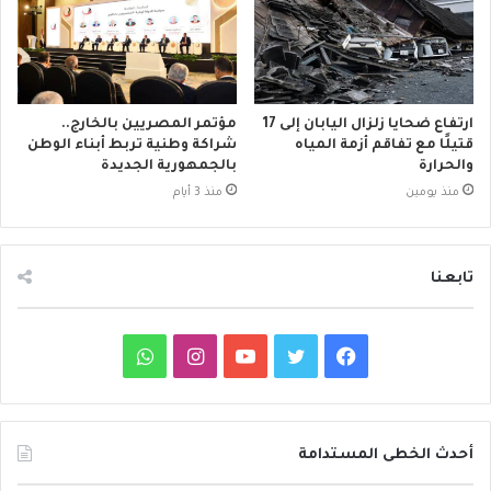
ارتفاع ضحايا زلزال اليابان إلى 17
مؤتمر المصريين بالخارج..
قتيلًا مع تفاقم أزمة المياه
شراكة وطنية تربط أبناء الوطن
والحرارة
بالجمهورية الجديدة
منذ يومين
منذ 3 أيام
تابعنا
ف
ت
ي
ا
و
ي
و
و
ن
ا
س
ي
ت
س
ت
أحدث الخطى المستدامة
ب
ت
ي
ت
س