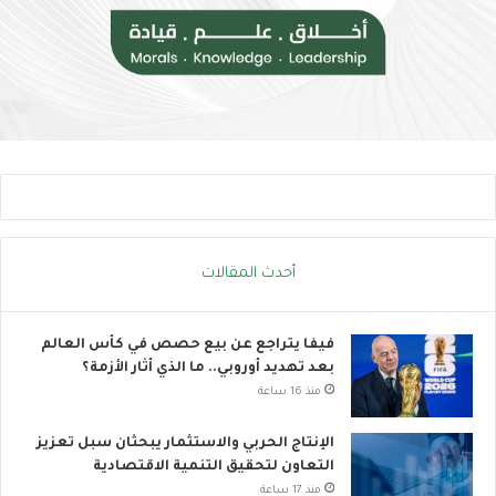
ر
ن
ا
ض
ل
م
إ
إ
ج
ل
ه
ى
ا
ا
د
ل
ا
ح
ل
ر
ح
ا
ر
ك
أحدث المقالات
ا
ا
ر
ل
ي
ع
فيفا يتراجع عن بيع حصص في كأس العالم
ا
بعد تهديد أوروبي.. ما الذي أثار الأزمة؟
ل
منذ 16 ساعة
م
ي
الإنتاج الحربي والاستثمار يبحثان سبل تعزيز
التعاون لتحقيق التنمية الاقتصادية
منذ 17 ساعة