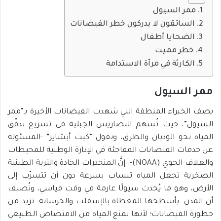
ممر السيول
السائقون لا يدركون خطر الفيضانات
الضحايا أطفال
خطر مميت
الكارثة في مرآة الاستدامة
ممر السيول
يصف الخبراء المنطقة التي شهدت الفيضانات الأخيرة بـ”ممر
السيول”، حيث تُسهم التضاريس الجبلية في تسريع تدفّق
المياه نحو الوديان والطرق، وتقول “كيت أبشاير” -المسئولة
عن خدمات الفيضانات المفاجئة في الإدارة الوطنية للمحيطات
والغلاف الجوي (NOAA)-: إنَّ المنحدرات الحادة والتربة الطينية
الصخرية تجعل المياه تنساب بسرعة دون أن تتسرّب إلى
الأرض، وهو ما يُحدث سيولًا عارمة في وقت قياسي، وتُضيف
أن المدن -بأسطحها المغطاة بالإسفلت والخرسانة- تزيد من
خطورة الفيضانات؛ لأنها تمنع المياه من الامتصاص الطبيعي