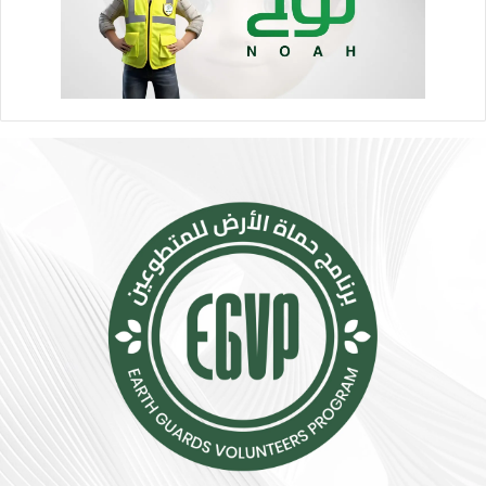
.
ل
إ
ا
ج
ج
ر
ت
ا
م
ء
ا
ا
ع
ت
ي
ب
ت
س
ت
ي
س
ط
ع
ة
.
ت
.
ق
أ
ل
و
ل
ر
م
و
خ
ب
ا
ا
ط
ت