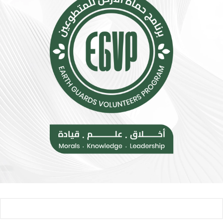
س
ت
ي
س
ط
ع
ة
.
ت
.
ق
أ
ل
و
ل
ر
م
و
خ
ب
ا
ا
ط
ت
ر
ن
ا
ض
ل
م
إ
إ
ج
ل
ه
ى
ا
ا
د
ل
ا
ح
ل
ر