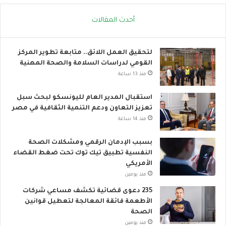
ح
ا
ر
ك
أحدث المقالات
ا
ا
ر
ل
ي
ع
لتحقيق العمل اللائق.. متابعة تطوير المركز
ا
القومي لدراسات السلامة والصحة المهنية
ل
منذ 13 ساعة
م
ي
استقبال المدير العام لليونسكو لبحث سبل
تعزيز التعاون ودعم التنمية الثقافية في مصر
منذ 14 ساعة
بسبب الإدمان الرقمي ومشكلات الصحة
النفسية تطبيق تيك توك تحت ضغط القضاء
الأمريكي
منذ يومين
235 دعوى قضائية تكشف مساعي شركات
الأطعمة فائقة المعالجة لتعطيل قوانين
الصحة
منذ يومين