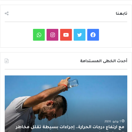
تابعنا
ف
ت
ي
ا
و
ي
و
و
ن
ا
س
ي
ت
س
ت
أحدث الخطى المستدامة
ب
ت
ي
ت
س
م
د
و
ر
و
ق
ا
ع
ا
ا
ئ
ك
ب
ر
ب
ر
ر
ت
ة
ا
ف
ح
ا
ظ
م
ع
ر
1 يوليو، 2026
مع ارتفاع درجات الحرارة.. إجراءات بسيطة تقلل مخاطر
د
د
و