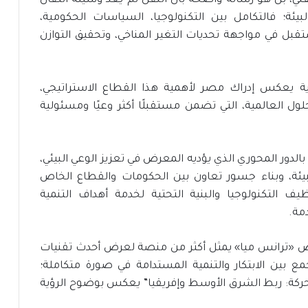
ني، بل هو رسالة واضحة بأن النقل لم يعد وسيلة انتقال
يئة؛ فالتكامل بين التكنولوجيا، السياسات الحكومية،
بل في مواجهة تحديات التغير المناخي، وتحقيق التوازن
ية يعكس إدراك مصر لأهمية هذا القطاع الاستراتيجي،
لول العالمية، التي تضمن مستقبلًا أكثر وعيًا ومسئولية
بالدور المحوري الذي يؤديه المعرض في تعزيز الوعي البيئي،
ئة، وبناء جسور تعاون بين الحكومات والقطاع الخاص
ف التكنولوجيا والبنية التحتية لخدمة أهداف التنمية
مة.
ض «ترانس ميا» يمثل أكثر من منصة لعرض أحدث تقنيات
 بين الابتكار والتنمية المستدامة في صورة متكاملة؛
حركة: ربط الشرق الأوسط وإفريقيا” يعكس بوضوح الرؤية