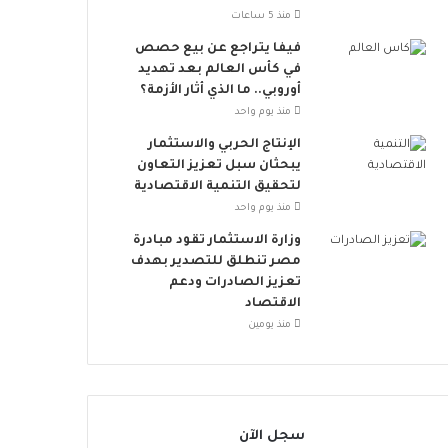
ي
ط
منذ 5 ساعات
ا
ر
ت
ا
فيفا يتراجع عن بيع حصص
و
ل
في كأس العالم بعد تهديد
د
إ
أوروبي.. ما الذي أثار الأزمة؟
ع
ج
منذ يوم واحد
م
ه
الإنتاج الحربي والاستثمار
ا
ا
يبحثان سبل تعزيز التعاون
ل
د
لتحقيق التنمية الاقتصادية
ت
ا
منذ يوم واحد
ن
ل
م
ح
وزارة الاستثمار تقود مبادرة
ي
ر
مصر تنطلق للتصدير بهدف
ة
ا
تعزيز الصادرات ودعم
ا
ر
الاقتصاد
ل
ي
منذ يومين
م
س
ت
د
ا
سجل الآن
م