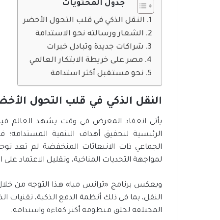
ع
جدول المحتويات
م
النقل الذكي في قلب التحول الأخضر
ظ
ل
الشعار ورسالته نحو الاستدامة
ة
شراكات جديدة وتبادل خبرات
ا
مصر على خريطة الابتكار العالمي
ل
نحو مستقبل أكثر استدامة
ح
م
ا
النقل الذكي في قلب التحول الأخض
ي
ة
يأتي انعقاد المعرض في وقت يشهد العالم فيه اهت
ا
الرئيسية لتحقيق أهداف التنمية المستدامة؛ فالم
ل
الجماعي ذات الانبعاثات المنخفضة لم تعد ت
ا
ج
لمواجهة التحديات المناخية، وتقليل الاعتماد على ا
ت
م
ويعكس برنامج «ترانس ميا» هذا التوجه من خلال 
ا
النقل، بما في ذلك أنظمة الدفع الذكية، تقنيات الذ
ع
ي
المختلفة لخلق منظومة أكثر كفاءة واستدامة.
ة