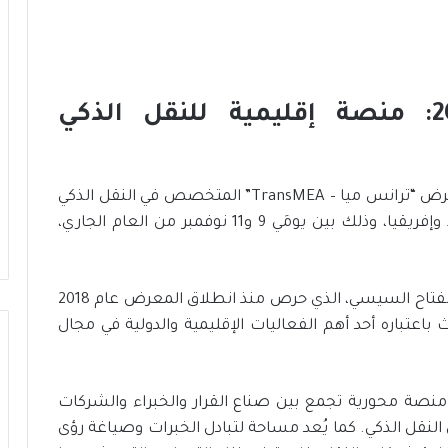
ا
ل
إ
س
معرض «ترانس ميا» 2025: منصة إقليمية للنقل الذكي
ك
ا
ن
دي وزارة التضامن
8 يوليو، 2026
ا
تستعد القاهرة لاحتضان الدورة السادسة من معرض “ترانس ميا – TransMEA” المتخصص في النقل الذكي
مظلة الحماية
الإسكان الاجتماعي في مصر نموذج
ل
والبنية التحتية واللوجستيات في الشرق الأوسط وإفريقيا، وذلك بين يومَي 9 و11 نوفمبر من العام الجاري،
رائد للبنية التحتية المستدامة
ا
ج
ت
م
ويقام المعرض تحت رعاية الرئيس المصري عبد الفتاح السيسي، الذي حرص منذ انطلاق المعرض عام 2018
ا
باعتباره أحد أهم الفعاليات الإقليمية والدولية في مجال
ع
ي
ف
ي
نصة محورية تجمع بين صناع القرار والخبراء والشركات
م
النقل الذكي. كما يُعد مساحة لتبادل الخبرات وصياغة رؤى
ص