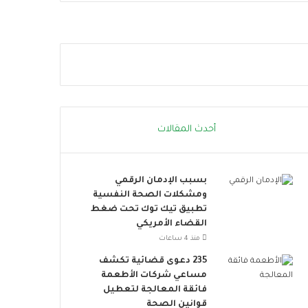
ز
.
ي
.
ة
إ
ا
ج
ل
ر
د
ا
و
ء
ل
ا
ة
ت
أحدث المقالات
ل
ب
م
س
و
ي
بسبب الإدمان الرقمي
ا
ط
ومشكلات الصحة النفسية
ج
ة
تطبيق تيك توك تحت ضغط
ه
ت
القضاء الأمريكي
ة
ق
ا
ل
منذ 4 ساعات
ل
ل
235 دعوى قضائية تكشف
ت
م
مساعي شركات الأطعمة
ح
خ
فائقة المعالجة لتعطيل
د
ا
قوانين الصحة