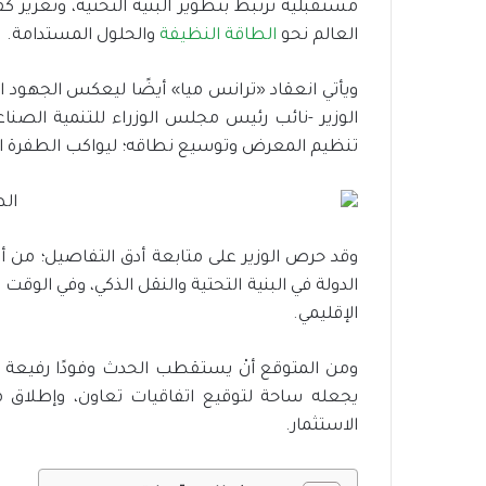
مستقبلية ترتبط بتطوير البنية التحتية، وتعزيز
ر
العالم نحو
الطاقة النظيفة
والحلول المستدامة.
ة
ا
ل
ويأتي انعقاد «ترانس ميا» أيضًا ليعكس الجهود ا
ت
الوزير -نائب رئيس مجلس الوزراء للتنمية الصناعية،
ض
تنظيم المعرض وتوسيع نطاقه؛ ليواكب الطفرة ا
ا
م
ن
ا
ل
وقد حرص الوزير على متابعة أدق التفاصيل؛ من 
ا
الدولة في البنية التحتية والنقل الذكي، وفي الوق
ج
ت
الإقليمي.
م
ا
ومن المتوقع أنْ يستقطب الحدث وفودًا رفيعة 
ع
يجعله ساحة لتوقيع اتفاقيات تعاون، وإطلاق مبا
ي
ت
الاستثمار.
و
س