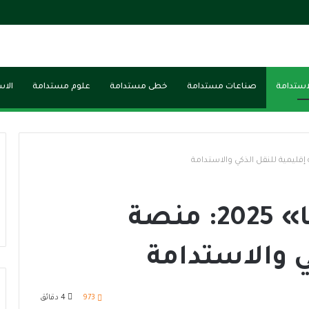
لاستدامة
صناعات مستدامة
خطى مستدامة
علوم مستدامة
الاس
معرض «ترانس ميا» 2025: منصة
ي والاستدامة
973
4 دقائق