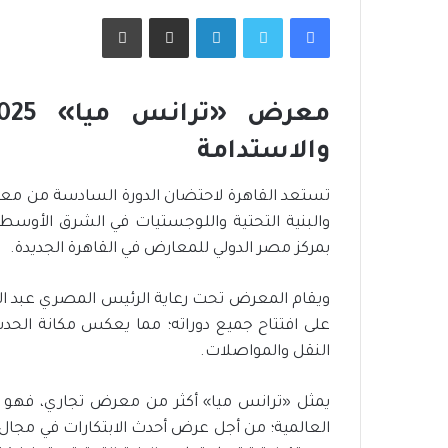
فيسبوك
تويتر
لينكدإن
مشاركة عبر البريد
طباعة
ب
ا
ل
ت
م
ك
والاستدامة
منذ أسبوع واحد
منذ أسبوعين
ي
دائرة حظر وسائل التواصل
بالتمكين الاقتصا
ن
الاجتماعي تتسع.. أوروبا تنضم إلى
الاجتماعي توسع 
ا
الحراك العالمي
الاجتماعية
ل
بمركز مصر الدولي للمعارض في القاهرة الجديدة.
ا
ق
ت
ص
على افتتاح جميع دوراته؛ مما يعكس مكانة الحدث 
ا
النقل والمواصلات.
د
ي
و
يمثل «ترانس ميا» أكثر من معرض تجاري، فهو م
ز
العالمية؛ من أجل عرض أحدث الابتكارات في مجال 
ا