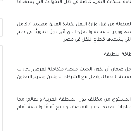
 كفاءة شبكات النقل، خاصة في ظل التحولات التي يشهدها
ر
ن
م
و
لمبذولة من قِبل وزارة النقل بقيادة الفريق مهندس/ كامل
ذ
 ووزير الصناعة والنقل- الذي أدَّى دورًا محوريًّا في دعم
ج
لتي يشهدها قطاع النقل في مصر.
ر
ا
ئ
د
ل
أجل ضمان أنْ يكون الحدث منصة متكاملة لعرض إنجازات
ل
ت نفسه نافذة للتواصل مع الشركاء الدوليين وتعزيز التعاون
ب
ن
ي
ة
المستوى من مختلف دول المنطقة العربية والعالم؛ مما
ا
درات جديدة تدعم الاقتصاد، وتفتح آفاقًا واسعةً أمام
ل
ت
ح
ت