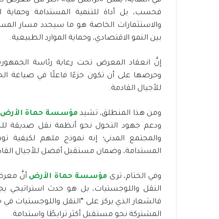
في النهاية، يمثل «ترانس ميا» أكثر من معرض تق
فحسب، بل أداة للتنمية المستدامة وحماية الب
والاستثمارات الخاصة هو ما سيحدد مسار المستق
بين النمو الاقتصادي، وحماية الموارد الطبيعية.
إنَّ انعقاد المعرض تحت رعاية رئاسة الجمهور
وحرصها على أن تكون جزءًا فاعلًا في صياغة الح
للأجيال القادمة.
ومن هذا المنطلق، تشيد
مؤسسة حماة الأرض
ودعم جهود التحول نحو أنظمة نقل صديقة للبي
والمجتمع المدني؛ إنه نموذج ملهم لكيفية توظي
المستدامة، وضمان مستقبل أفضل للأجيال القاد
وفي الختام، ترى
مؤسسة حماة الأرض
أنَّ معر
النقل واللوجستيات، بل هو حدث استراتيجي يجمع
فالشعار الذي يركز على “النقل واللوجستيات في 
المشتركة نحو مستقبل أكثر ترابطًا واستدامة.