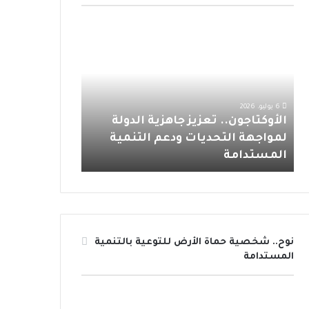
و
ر
و
ق
ا
ا
م
ك
ب
ر
ب
ل
ع
أ
ا
ا
و
ر
ك
ت
م
ت
ف
6 يوليو، 2026
1 يوليو، 2026
ا
ا
الأوكتاجون.. تعزيز جاهزية الدولة
مع ارتفاع درجا
ج
ع
لمواجهة التحديات ودعم التنمية
بسيطة تقلل م
و
د
المستدامة
الحراري
ن
ر
.
ج
.
ا
ت
ت
ع
ا
ز
ل
نوح.. شخصية حماة الأرض للتوعية بالتنمية
ي
ح
المستدامة
ز
ر
ج
ا
ا
ر
ه
ة