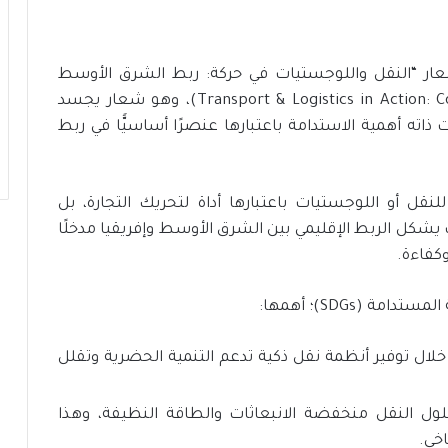
ار “النقل واللوجستيات في حركة: ربط الشرق الأوسط
وإفريقيا” (Transport & Logistics in Action: Connecting the Middle East & Africa)، وهو شعار يجسد
ذاته أهمية الاستدامة باعتبارها عنصرًا أساسيًّا في ربط
للنقل أو اللوجستيات باعتبارها أداة لتحريك التجارة، بل
شكل الربط الإقليمي بين الشرق الأوسط وإفريقيا مدخلًا
وكفاءة.
 (SDGs)؛ أهمها:
ال توفير أنظمة نقل ذكية تدعم التنمية الحضرية وتقلل
لول النقل منخفضة الانبعاثات والطاقة النظيفة، وهذا
اخي.