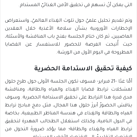
التي يمكن أنْ تسهم في تحقيق الأمن الغذائيّ المستدام.
وتم تقديم تحليل علميّ حول تلوث الغِذاء العالميّ، واستعراض
الإخطارات الأوروبية بشأن سلامة الأغذية خلال العقدين
الماضيين، ثم كان ختام الجلسة بفتح باب المناقشة والأسئلة،
حيث أُتيحت الفرصة للحضور للاستفسار عن القضايا
المطروحة في اليوم الأول من الورشة.
كيفية تحقيق الاستدامة الحضرية
أمَّا غدًا -21 فبراير- فسوف تكون الجلسة الأولى حول طرح حلول
لمشكلات ترابط قضايا الغِذاء والمياه والطاقة، ومناقشة
مدى قدرة هذا الترابط على تحقيق الاستدامة الحضرية. وسوف
يناقش الحضورُ أبرزَ حلول هذا المجال، مثل دمج مبادئ ترابط
المياه والطاقة والغِذاء في هندسة المناظر الطبيعية، بخاصة
في الدول النامية، وكذلك استغلال الطحالب المهدرة لتحقيق
ترابط المياه والغِذاء والطاقة؛ مما يؤكد ضرورةَ التحول من