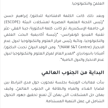
العلميّ والتكنولوجيا.
وبعد ذلك كانت الكلمة الافتتاحية للدكتور/ إبراهيم حسن
“رئيس اللجنة العلمية المصرية لمشكلات البيئة (ESCOPE)
في جامعة الإسكندرية، ثم كانت كلمة الدكتورة/ جينا الفقي -عبْر
تقنية الفيديو كونفرانس- “رئيسة أكاديمية البحث العلمي
والتكنولوجيا، ونائبة رئيس مركز العلوم والتكنولوجيا لدول عدم
الانحياز (NAM S&T Centre)”. ومن الوفد الدوليّ تحدث الدكتور/
أميتابا باندوبادياي “المدير العام لمركز العلوم والتكنولوجيا لدول
عدم الانحياز والدول النامية”.
البداية من الجنوب العالمي
بدأت فعاليات الورشة بجلسة تمحورت حول مدى الترابط بين
قضايا الغذاء والمياه والطاقة في الجنوب العالميّ، وكيف
يمكن حل المشكلات التي يمكن أنْ تمنع تحقيق جهود التحول
الشامل في عمل التنمية المستدامة.