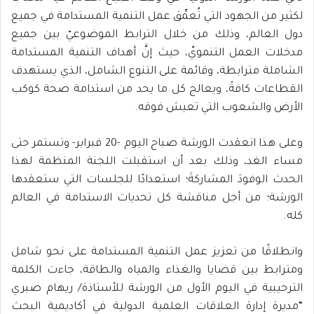
لكثير من الجهود التي تُعمِّق عمل التنمية المستدامة في جميع
دول العالم، وذلك من خلال الترابط الموضوعيّ بين جميع
مدخلات العمل التنمويّ، حيث إنَّ أهداف التنمية المستدامة
الشاملة مترابطة، وقائمة على التنوع الشامل، الذي يستهدف
القطاعات كافةً، ويعالج كل ما يحد من استدامة صحة كوكب
الأرض والشعوب التي تعيش فوقه.
وعلى هذا انعقدت الورشة صباح اليوم -20 فبراير- وتستمر حتى
مساء الغد، وذلك بعد أن استقبلت اللجنة المنظمة لهذا
الحدث الوفودَ المشاركةَ؛ استعدادًا للجلسات التي ستعقدها
الورشة؛ من أجل مناقشة كل تحديات الاستدامة في العالم
كله.
وانطلاقًا من تعزيز عمل التنمية المستدامة على نحو شامل
ومترابط بين قضايا والغذاء والمياه والطاقة، جاءت الكلمة
الترحيبية في اليوم الأول من الورشة للأستاذة/ ريهام صبري
“مديرة إدارة العلاقات العلمية الدولية في أكاديمية البحث