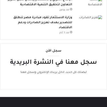
خ
ب
التعاون لتحقيق التنمية الاقتصادية
ا
ا
منذ يومين
ط
ت
ر
ن
وزارة الاستثمار تقود مبادرة مصر تنطلق
ا
ض
للتصدير بهدف تعزيز الصادرات ودعم
ل
م
الاقتصاد
إ
إ
منذ 3 أيام
ج
ل
ه
ى
ا
ا
سجل الآن
د
ل
ا
ح
سجل معنا في النشرة البريدية
ل
ر
ح
ا
ر
ك
ليصلك كل جديد، ادخل بريدك الإلكتروني وسجل معنا
ا
ا
ر
ل
ي
ع
ا
ل
م
ي