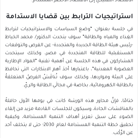
الاقتصاد التقليديّ إلى الاقتصاد الأخضر المستدام.
استراتيجيات الترابط بين قضايا الاستدامة
في جلسة بعنوان: “وضع السياسات والاستراتيجيات لترابط
الغِذاء والمياه والطاقة” سوف يتحدث الدكتور/ محمد الخياط
-رئيس هيئة الطاقة الجديدة والمتجددة- عن الفرص والتوقعات
المستقبلية للطاقة المتجددة في مصر، وكذلك سيتحدث
المشاركون في هذه الجلسة عن أهمية تقنية “المواد الإطارية
العضوية المعدنية”، باعتبارها أحدَ أهم الابتكارات التي تحافظ
على البيئة ومواردها، وكذلك سوف تُناقَشُ الفرصُ المتعلقةُ
بالطاقة الكهرومائية، بخاصة في مجالَي الطاقة والريّ.
ختامًا، فإنَّ محاور هذه الورشة كانت في يومها الأول حافلةً
بالمناقشات الجادة، وسيكون للجلسات القادمة مزيد من إلقاء
الضوء على سبل تعزيز أهداف التنمية المستدامة، وكيفية
تحقيق خطة التنمية المستدامة لعام 2030؛ حتى لا يتخلف أحد
عن الرَّكْب.