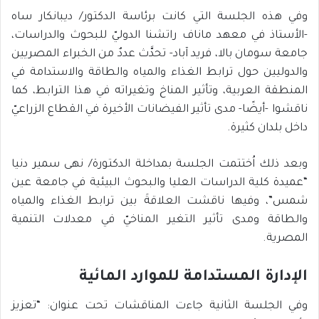
وفي هذه الجلسة التي كانت برئاسة الدكتور/ ديبانكار ساه
-الأستاذ في معهد ماناف راتشنا الدوليّ للبحوث والدراسات،
جامعة سومان بالا، فريد آباد- تحدَّث عددٌ من الخبراء المصريين
والدوليين حول ترابط الغذاء والمياه والطاقة والاستدامة في
المنطقة العربية، وتأثير المناخ وتغيراته في هذا الترابط، كما
ناقشوا -أيضًا- مدى تأثير الفيضانات الأخيرة في القطاع الزراعيّ
داخل بلدان كثيرة.
وبعد ذلك اُختتمت الجلسة بمداخلة الدكتورة/ نهى سمير دنيا
“عميدة كلية الدراسات العليا والبحوث البيئية في جامعة عين
شمس”، وفيها ناقشت العلاقةَ بين ترابط الغذاء والمياه
والطاقة ومدى تأثير التغير المناخيّ في معدلات التنمية
المصرية.
الإدارة المستدامة للموارد المائية
وفي الجلسة الثانية جاءت المناقشات تحت عنوان: “تعزيز