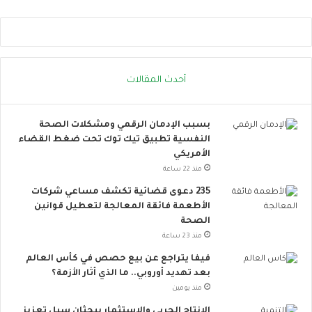
ر
ص
ة
ل
.
ا
.
ل
إ
ا
أحدث المقالات
ج
ج
ر
ت
ا
م
بسبب الإدمان الرقمي ومشكلات الصحة
ء
ا
النفسية تطبيق تيك توك تحت ضغط القضاء
ا
ع
الأمريكي
ت
ي
ب
ت
منذ 22 ساعة
س
ت
235 دعوى قضائية تكشف مساعي شركات
ي
س
الأطعمة فائقة المعالجة لتعطيل قوانين
ط
ع
الصحة
ة
.
منذ 23 ساعة
ت
.
ق
أ
فيفا يتراجع عن بيع حصص في كأس العالم
ل
و
بعد تهديد أوروبي.. ما الذي أثار الأزمة؟
ل
ر
منذ يومين
م
و
الإنتاج الحربي والاستثمار يبحثان سبل تعزيز