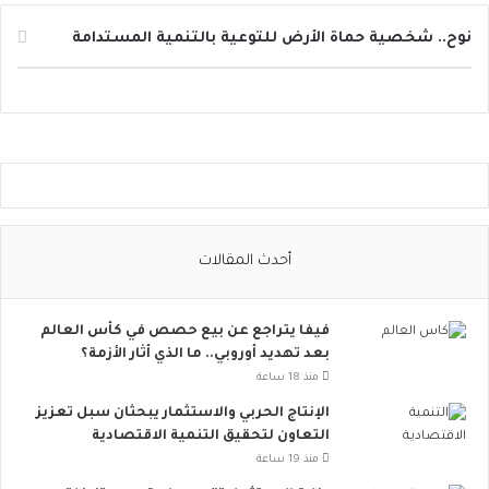
ل
ا
نوح.. شخصية حماة الأرض للتوعية بالتنمية المستدامة
ل
ت
و
ا
ص
ل
ا
ل
ا
أحدث المقالات
ج
ت
م
فيفا يتراجع عن بيع حصص في كأس العالم
ا
بعد تهديد أوروبي.. ما الذي أثار الأزمة؟
ع
ي
منذ 18 ساعة
ت
الإنتاج الحربي والاستثمار يبحثان سبل تعزيز
ت
التعاون لتحقيق التنمية الاقتصادية
س
منذ 19 ساعة
ع