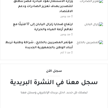
.
وزارة الاستثمار تقود مبادرة مصر تنطلق
.
للتصدير بهدف تعزيز الصادرات ودعم
أ
الاقتصاد
و
منذ يومين
ر
ارتفاع ضحايا زلزال اليابان إلى 17 قتيلًا مع
و
تفاقم أزمة المياه والحرارة
ب
منذ يومين
ا
ت
مؤتمر المصريين بالخارج.. شراكة وطنية تربط
ن
أبناء الوطن بالجمهورية الجديدة
ض
منذ 3 أيام
م
إ
ل
سجل الآن
ى
ا
سجل معنا في النشرة البريدية
ل
ح
ر
ليصلك كل جديد، ادخل بريدك الإلكتروني وسجل معنا
ا
ك
ا