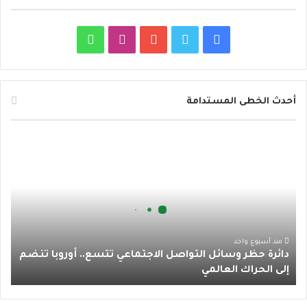
ف
ت
ي
ا
و
ي
و
و
ن
ا
س
ي
ت
س
ت
أحدث الخطى المستدامة
ب
ت
ي
ت
س
د
و
ر
و
ق
ا
ا
ئ
ك
ب
ر
ب
ر
ة
ا
ح
ظ
م
ر
منذ أسبوع واحد
دائرة حظر وسائل التواصل الاجتماعي تتسع.. أوروبا تنضم
و
إلى الحراك العالمي
س
ا
ئ