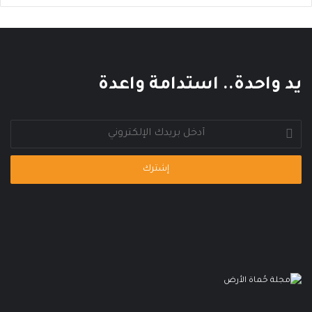
ل
ع
ا
ل
م
يد واحدة.. استدامة واعدة
ي
أدخل
بريدك
الإلكتروني