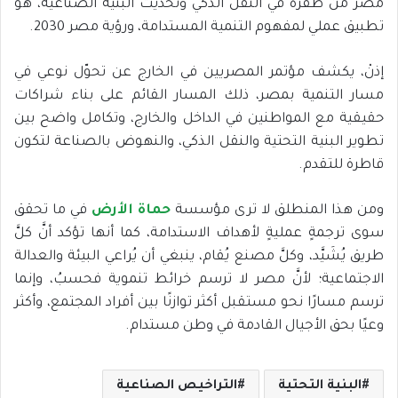
مصر من طفرة في النقل الذكي وتحديث البنية الصناعية، هو
تطبيق عملي لمفهوم التنمية المستدامة، ورؤية مصر 2030.
إذنْ، يكشف مؤتمر المصريين في الخارج عن تحوّل نوعي في
مسار التنمية بمصر، ذلك المسار القائم على بناء شراكات
حقيقية مع المواطنين في الداخل والخارج، وتكامل واضح بين
تطوير البنية التحتية والنقل الذكي، والنهوض بالصناعة لتكون
قاطرة للتقدم.
ومن هذا المنطلق لا ترى مؤسسة
حماة الأرض
في ما تحقق
سوى ترجمةٍ عمليةٍ لأهداف الاستدامة، كما أنها تؤكد أنَّ كلَّ
طريق يُشَيَّد، وكلَّ مصنع يُقام، ينبغي أن يُراعي البيئة والعدالة
الاجتماعية؛ لأنَّ مصر لا ترسم خرائط تنموية فحسبُ، وإنما
ترسم مسارًا نحو مستقبل أكثر توازنًا بين أفراد المجتمع، وأكثر
وعيًا بحق الأجيال القادمة في وطن مستدام.
البنية التحتية
التراخيص الصناعية