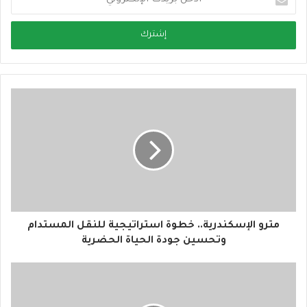
د
خ
ل
ب
ر
ي
د
ك
ا
ل
إ
ل
ك
ت
ر
و
مترو الإسكندرية.. خطوة استراتيجية للنقل المستدام
ن
وتحسين جودة الحياة الحضرية
ي