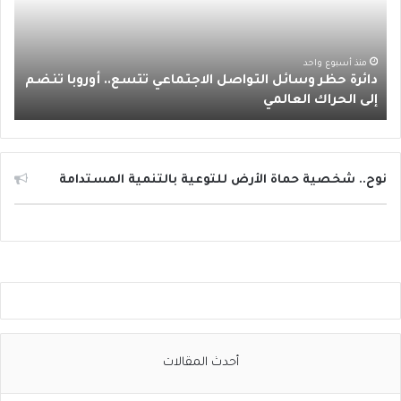
ة
ا
ح
ظ
م
ر
منذ أسبوع واحد
دائرة حظر وسائل التواصل الاجتماعي تتسع.. أوروبا تنضم
و
إلى الحراك العالمي
س
ا
ئ
ل
ا
نوح.. شخصية حماة الأرض للتوعية بالتنمية المستدامة
ل
ت
و
ا
ص
ل
ا
ل
ا
أحدث المقالات
ج
ت