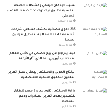
م
بسبب الإدمان الرقمي ومشكلات الصحة
ا
النفسية تطبيق تيك توك تحت ضغط القضاء
ع
الأمريكي
ي
ت
منذ 16 ساعة
ت
235 دعوى قضائية تكشف مساعي شركات
س
الأطعمة فائقة المعالجة لتعطيل قوانين
ع
الصحة
.
منذ 17 ساعة
.
أ
فيفا يتراجع عن بيع حصص في كأس العالم
و
بعد تهديد أوروبي.. ما الذي أثار الأزمة؟
ر
منذ يومين
و
الإنتاج الحربي والاستثمار يبحثان سبل تعزيز
ب
التعاون لتحقيق التنمية الاقتصادية
ا
منذ يومين
ت
ن
وزارة الاستثمار تقود مبادرة مصر تنطلق
ض
للتصدير بهدف تعزيز الصادرات ودعم
م
الاقتصاد
إ
منذ 3 أيام
ل