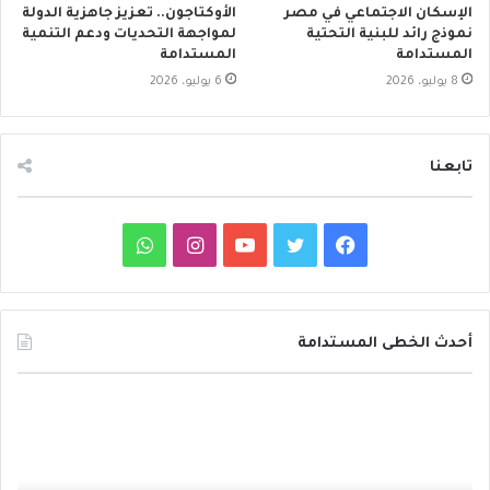
الإسكان الاجتماعي في مصر
الأوكتاجون.. تعزيز جاهزية الدولة
نموذج رائد للبنية التحتية
لمواجهة التحديات ودعم التنمية
المستدامة
المستدامة
8 يوليو، 2026
6 يوليو، 2026
تابعنا
ف
ت
ي
ا
و
ي
و
و
ن
ا
س
ي
ت
س
ت
أحدث الخطى المستدامة
ب
ت
ي
ت
س
د
و
ر
و
ق
ا
ا
ئ
ك
ب
ر
ب
ر