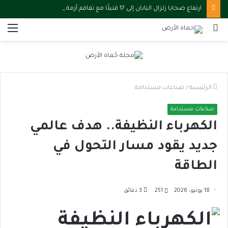
ارتفاع ضحايا زلزال اليابان إلى 17 قتيلًا مع تفاقم أزمة المياه والحرارة
بحث
الق
عن
الرئيسية
/
صناعات مستدامة
صناعات مستدامة
الكهرباء النظيفة.. هدف عالمي
جديد يقود مسار التحول في
الطاقة
18 يونيو، 2026
251
3 دقائق