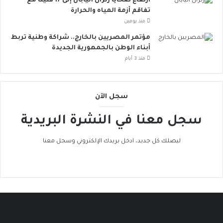
ارتفاع ضحايا زلزال اليابان إلى 17 قتيلًا مع
م
و
تفاقم أزمة المياه والحرارة
خ
ب
منذ يومين
ا
ا
ط
ت
مؤتمر المصريين بالخارج.. شراكة وطنية تربط
ر
ن
أبناء الوطن بالجمهورية الجديدة
ا
ض
منذ 3 أيام
ل
م
إ
إ
ج
ل
سجل الآن
ه
ى
ا
ا
سجل معنا في النشرة البريدية
د
ل
ا
ح
ل
ر
ليصلك كل جديد، ادخل بريدك الإلكتروني وسجل معنا
ح
ا
ر
ك
ا
ا
ر
ل
ي
ع
ا
ل