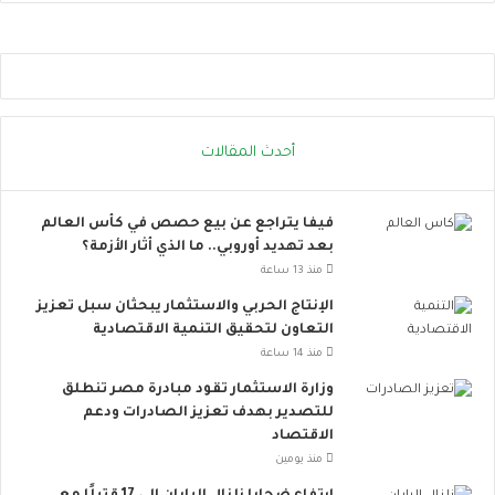
ا
ا
ر
ص
ة
ل
.
ا
.
ل
إ
ا
أحدث المقالات
ج
ج
ر
ت
ا
م
فيفا يتراجع عن بيع حصص في كأس العالم
ء
ا
بعد تهديد أوروبي.. ما الذي أثار الأزمة؟
ا
ع
ت
ي
منذ 13 ساعة
ب
ت
الإنتاج الحربي والاستثمار يبحثان سبل تعزيز
س
ت
التعاون لتحقيق التنمية الاقتصادية
ي
س
منذ 14 ساعة
ط
ع
ة
.
وزارة الاستثمار تقود مبادرة مصر تنطلق
ت
.
للتصدير بهدف تعزيز الصادرات ودعم
ق
أ
الاقتصاد
ل
و
منذ يومين
ل
ر