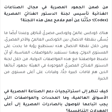
من ضمن الجهود المصرية في مجال الصناعات
الغذائية تأسيس لجنة الدستور الغذائيّ المصرية
(
Codex
)؛ حدِّثْنا عن أهم ملامح عمل هذه اللجنة؟
هناك كودكس عالميّ وكودكس مصريّ مُناظِر، وعندنا أيضًا ما
يُسمَّى بنقطة الاتصال بين الكودكس العالميّ والآخر المصريّ،
ومن خلال نقطة الاتصال هذه نستطيع رؤية ما يحدث على
المستوى الدوليّ، وبهذا نستفيد بالمواصفات المناسبة، أو أنْ
نضبط مواصفتنا مع هذه المواصفات الدولية، من خلال لجنة
الدستور الغذائيّ المصريّ الموجودة في الهيئة بجهود أبنائها
الذين هم قامات كبيرة جدًّا، وقيادات على أعلى مستوى من
الخبرة.
كيف تنظر إلى استراتيجيات دعم الصناعة المصرية في
الأسواق العالمية، وما المحددات والمواصفات التي
يجب اتباعها للوصول بالصادرات المصرية إلى أعلى
المعدلات التنافسية؟