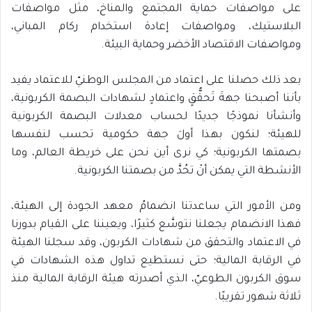
على مواصفات حماية المجتمع والمناخ، مثل مواصفات
البلاستيك، ومواصفات إعادة استخدام ركام المباني،
ومواصفات الاقتصاد الأخضر وحماية البيئة.
بعد ذلك حصلنا على اعتماد من المجلس الوطنيّ للاعتماد يفيد
بأننا أصبحنا جهةَ تَحقُّقٍ واعتمادٍ لشهادات البصمة الكربونية،
وأنشأنا نموذجًا جديدًا لحساب معدلات البصمة الكربونية
للهيئة؛ لنكون بهذا أولَ جهة حكومية تحسب لنفسها
بصمتها الكربونية؛ كي نرى أين نحن على خريطة العالم، وما
الأنشطة التي يمكن أنْ تحُدَّ من بصمتنا الكربونية.
ومن الأمور التي ساعدتنا انضمامُ معهد الجودة إلى الهيئة،
فهذا الانضمام يجعلنا نتوسَّع كثيرًا، ويعيننا على القيام بدورنا
في الاعتماد والتحقق من شهادات الكربون، وقد سجلنا الهيئة
في الرقابة المالية؛ حتى نستطيع تداول هذه الشهادات في
سوق الكربون الطوعيّ، الذي أصدرته هيئة الرقابة المالية منذ
ثلاثة شهور تقريبًا.