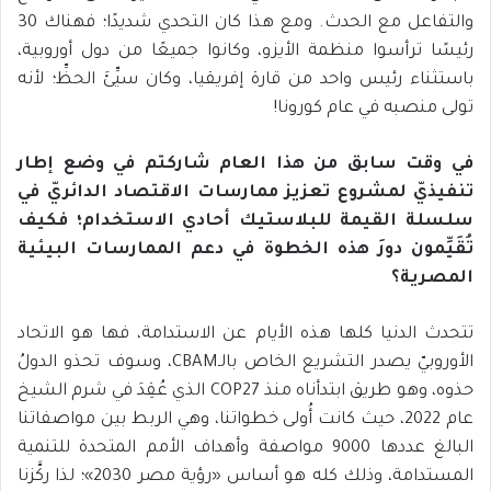
والتفاعل مع الحدث. ومع هذا كان التحدي شديدًا؛ فهناك 30
رئيسًا ترأسوا منظمة الأيزو، وكانوا جميعًا من دول أوروبية،
باستثناء رئيس واحد من قارة إفريقيا، وكان سيِّئَ الحظِّ؛ لأنه
تولى منصبه في عام كورونا!
في وقت سابق من هذا العام شاركتم في وضع إطار
تنفيذيّ لمشروع تعزيز ممارسات الاقتصاد الدائريّ في
سلسلة القيمة للبلاستيك أحادي الاستخدام؛ فكيف
تُقَيِّمون دورَ هذه الخطوة في دعم الممارسات البيئية
المصرية؟
تتحدث الدنيا كلها هذه الأيام عن الاستدامة، فها هو الاتحاد
الأوروبيّ يصدر التشريع الخاص بالـCBAM، وسوف تحذو الدولُ
حذوه، وهو طريق ابتدأناه منذ COP27 الذي عُقِدَ في شرم الشيخ
عام 2022، حيث كانت أُولى خطواتنا، وهي الربط بين مواصفاتنا
البالغ عددها 9000 مواصفة وأهداف الأمم المتحدة للتنمية
المستدامة، وذلك كله هو أساس «رؤية مصر 2030»؛ لذا ركَّزنا