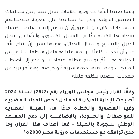
ومما يفيدنا أيضًا هو وجود علاقات تبادل بيننا وبين منظمات
التقييس الدولية، وهو ما يساعدنا على معرفة متطلباتهم
فننفذها؛ لذا كان من الضروريّ أنْ تنضم إلينا مصلحة الكيمياء
بمعاملها الكبيرة جدًّا في المجال الكيماوي، وأيضًا في مجال
الغزل والنسيج والمجال الغذائيّ، وحينها نقدر -إنْ شاء الله-
على أنْ نُحدِثَ تكاملًا بين معاملنا ومعامل منظمات التقييس
الدولية؛ ومِن ثمَّ توسيع مظلة اعتماداتنا، ونقدم إلى أصحاب
المنتجات ومصنعيها خدمةً سريعةً ورخيصةً، وهو أمر يزيد من
معدلات التصدير بتكلفة قليلة.
وفقًا لقرار رئيس مجلس الوزراء رقم (2677) لسنة 2024
أصبحت الإدارة المركزية لمعامل فحص المواد العضوية
وغير العضوية والخطرة جزءًا من الهيئة المصرية
للمواصفات والجــــودة، بالإضافــــــة إلى دمج المعــهد
الوطنيّ للــجودة بالهيئة
–
فما أهداف هذا القرار، وما
مدى توافقه مع مستهدفات «رؤية مصر 2030»؟