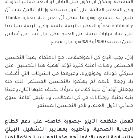
المتقدمة، ويمكن أنْ تكون مثل اليابان لو اتبعنا معايير الجودة،
وهي المعايير القائمة علَى أمور بسيطة وإطار عالميّ يجب أنْ
يلتزم به الجميع، وهو ما يمكن أنْ نعبر عنه بعبارة «Think
scientifically» أو التفكير بطريقة علمية، وهي طريقة تساعدنا
على اتخاذ قرارات مبنية على العلم؛ فكل قرار اتُّخِذ على أساس
علميّ بنسبة 90% أو 99% هو قرار صحيح.
إذنْ، يجب اتباع كل المواصفات، مع الاهتمام بمبدأ التحسين
المستمر، وهناك أمثلة كثيرة تؤكد أهميةَ هذا التحسين، مثل
شركتَي كوداك وموتورولا، وغيرهما من الشركات التي أُغلقت
بلا رجعة؛ لأنهم لم يهتموا بالتحسين المستمر. ذلك كله
يجعلني أؤكد أنَّ لدينا كفاءاتٍ نادرةً لا يختلف عليها اثنانِ، وعندنا
بنية تحتية، وإمكانات في كل المجالات، ولا يتبقى أمامنا سوى
مبدأينِ؛ الأول: العلم، والآخر: التحسين المستمر.
تعمل منظمة الأيزو -بصورة خاصة- على دعم قطاع
الرعاية الصحية، وتأطيره بمعايير التشغيل البيئيّ
والسلامة المهنية؛ فما أهم هذه المعايير الحاكمة لهذا