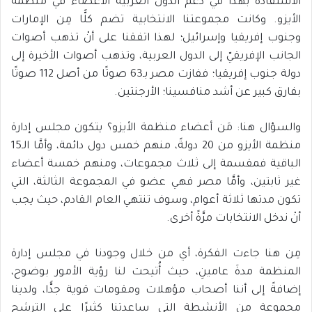
الاستفادة بهذا في دعم الدول العربية الأعضاء في منظمة
الأيزو. وكانت مجموعتنا الانتخابية تضم كلًّا مِن الإمارات
وجنوب إفريقيا وإسرائيل؛ لهذا اتفقنا على أنْ تذهب أصوات
الجانب الإفريقيّ إلى الدول العربية، وتذهب أصوات الأخيرة إلى
دولة جنوب إفريقيا؛ ففازت مصر بـ63 صوتًا من أصل 112 صوتًا
بفارق كبير عن أشد منافسينا؛ الأرجنتين.
والسؤال هنا: مَن أعضاء منظمة الأيزو؟ يتكون مجلس إدارة
منظمة الأيزو من 20 دولةً، منهم خمس دول دائمة، وأمَّا الـ15
الباقية فمقسمة إلى ثلاث مجموعات، ومنهم خمسة أعضاء
غير ثابتين، وأمَّا مصر فهي عضو في المجموعة الثالثة، التي
تكون مدتها ثلاثة أعوام، وسوف تنتهي العام القادم، حيث يجب
أنْ ندخل الانتخابات مرَّةً أخرى.
مِن هنا جاءت الفكرة، أي من خلال وجودنا في مجلس إدارة
المنظمة مدةَ عامينِ، حيث أُتيحت لنا رؤية الأمور بوضوح،
إضافةً إلى أننا أصحاب مؤهلات ومقومات قوية جدًّا، ولدينا
مجموعة من الأنشطة التي ساعدتنا كثيرًا على الترشح