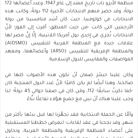
منظمة الأيزو ذات تاريخ ممتد إلى عامِ 1947، وعدد أعضائها 172
دولةً، وقد حضر منهم الانتخابات الأخيرة 112 دولةً، وكانت هذه
الانتخابات في كولومبيا، حيث كان أشد منافسينا من دولة
الأرجنتين التي كانت -من حيث المنطق- أقربَ إلى الفوز؛ لأنَّ
الانتخابات تُجرى في إحدى دول أمريكا اللاتينية، إلَّا إنَّ مصر لها
علاقات جيدة مع المنظمة العربية للتقييس (AIDSMO)
والمنظمة الإفريقية للتقييس (ARSO) وأعضائهما، ومعهد
المواصفات والمقاييس للدول الإسلامية.
وكان علينا حينئذٍ ضمان أنْ تكون هذه الأصوات كلها في
صالحنا، وهذا أيضًا لم يكن كافيًا؛ لأنَّ عدد الدول المنتخِبة كان
-كما ذكرتُ سابقًا- 112، ومَن كان في صفنا حوالي 45 دولةً؛ لذا
وجب علينا هناك أنْ نبني مع جميع هؤلاء تفاعلًا بنَّاءً.
وأمَّا عن الحملة الانتخابية فقد تجهَّزنا لها قبل بدئها بأكثر من
شهر، وقد نجحنا في عقد لقاءات؛ لنعرض خططنا المستقبلية
على أعضاء المنظمة الإفريقية والمنظمة العربية، ونحاول