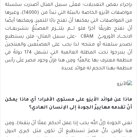
بإجراء بعض التعديلات؛ فعلَى سبيل المثال أصدرت سلسلة
مواصفات الأيزو الخاصة بالبيئة التي تبدأ من (14000)، وغيرها
من المواصفات التي يمكنها أنْ تفتح بابًا للتميز، ويمكنها أيضًا
أنْ تفتح طريقًا آخرَ! فلو لــــم يلتــــزم المصنِّعُ بتشريعــات
الاتحــــاد الأوروبــيّ CBAM -على سبيل المثال- فلن يستطيع
تصدير سلعته أو منتجه؛ لذا يجب على المصنِّعين والمنتجينَ
أنْ يندرجوا تحت المظلة العالمية التي تشمل 174 دولةً في
منظمة معترف بها عالميًّا؛ ومِن هنا فإنَّ وجود مصر علَى رأس
منظمة بهذا الحجم له فوائد عديدة.
ماذا عن فوائد الأيزو على مستوى الأفراد؛ أي ماذا يمكن
أنْ تقدمه معاييرُ الجودة إلى الإنسان العادي؟
تعني الجودة (إنَّ الله يحب إذا عمل أحدكم عملًا أنْ يتقنه)، ومِن
هنا نؤمن بأنَّ مصرَ تستطيع أنْ تكون مثل كبرى الدول