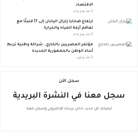
ق
أ
الاقتصاد
ل
و
منذ يوم واحد
ل
ر
ارتفاع ضحايا زلزال اليابان إلى 17 قتيلًا مع
م
و
تفاقم أزمة المياه والحرارة
خ
ب
منذ يوم واحد
ا
ا
ط
ت
مؤتمر المصريين بالخارج.. شراكة وطنية تربط
ر
ن
أبناء الوطن بالجمهورية الجديدة
ا
ض
منذ يومين
ل
م
إ
إ
ج
ل
سجل الآن
ه
ى
ا
ا
سجل معنا في النشرة البريدية
د
ل
ا
ح
ل
ر
ليصلك كل جديد، ادخل بريدك الإلكتروني وسجل معنا
ح
ا
ر
ك
ا
ا
ر
ل