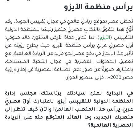
يرأس منظمة الأيزو
تحظى مصر بموقع رياديّ عالميّ في مجال تقييس الجودة، وقد
تُوِّجَ هذا التفوقُ بانتخابِ مصريّ متميز رئيسًا للمنظمة الدولية
للتقييس (
الأيزو
)؛ لذا تحاور حماة الأرض الدكتور/ خالد صوفي؛
أول مصريّ عربيّ يرأس منظمة الأيزو، حيث يطرح رؤيته عن
تأثير هذا الإنجاز في دفع مصر نحو مزيد من الريادة العالمية، مع
تعميق الخطوات المصرية في مجال التنمية المستدامة،
باعتبارها صورةً من صور دعم الصناعة المصرية في إطار «رؤية
مصر 2030».. فإلى سطور الحوار.
في البداية نهنئ سيادتك برئاستك مجلس إدارة
المنظمة الدولية للتقييس أيزو، باعتبارك أولَ مصريّ
عربيّ يرأس هذا المنصب العالميّ! والآن كيف تنظر إلى
منصبك الجديد، وما العائد المتوقع منه على الريادة
المصرية العالمية؟