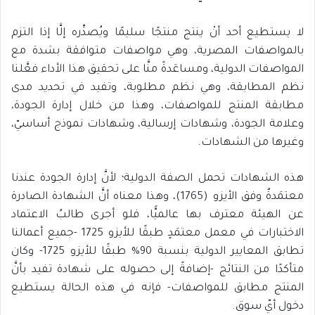
لا يستطيع أحد أنْ ينتج منتجًا سليمًا ويُصدِّره إلَّا إذا التزم
بالمواصفات المصرية، وهي مواصفات متوافقة بشدة مع
المواصفات الدولية، ومساعَدةً منَّا على تحقيق هذا الأداء فعَّلنا
نظم المطابقة، وهي نظم مطلوبة، وتفيد في تحديد مدى
مطابقة المنتج للمواصفات، وهذا من خلال إدارة الجودة،
وعلامة الجودة، وشهادات إرسالية، وشهادات نموذج أساسيّ،
وغيرها من الشهادات.
هذه الشهادات تحمل الصفة الدولية؛ لأنَّ إدارة الجودة عندنا
معتمَدةٌ وفق الأيزو (1765)، وهذا معناه أنَّ الشهادة الصادرة
عن الهيئة معترف بها عالميًّا، فلو أجرى طالبُ الاعتماد
الاختبارات في معمل معتمَدٍ طبقًا للأيزو 1725 -جميع أعمالنا
تطابق المعايير الدولية بنسبة 90% طبقًا للأيزو 1725- وكان
متأكدًا من النتائج -إضافةً إلى حصوله على شهادة تفيد بأنَّ
المنتج مطابق للمواصفات- فإنه في هذه الحالة يستطيع
دخول أيّ سوق.