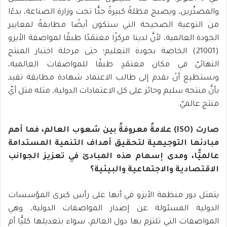
والمصدِّرين، ويصبح مظلةً كبيرةً جدًّا تحت وزارة الصناعة، بدءًا
من التوعية الصحيحة التي ستكون أيضًا مطابقةً لمعايير
الجودة العالمية، لأنَّ لدينا مركزًا معتمَدًا طبقًا لمواصفة الأيزو
(21001) الخاصة بجودة التعليم؛ حتى مرحلة اختبار المنتج
النهائيّ في مكان معتمَدٍ طبقًا للمواصفات العالمية،
ونستطيع أنْ نقدم إلى طالب الاعتماد شهادة مطابقة تفيد
بأنَّ منتجه سليم وحائز على كل الاعتمادات الدولية، مثله مثل أيّ
منتج عالميّ.
صارت (
ISO
) علامةً معروفةً بين شعوب العالم، فما أهم
مبادئها التوجيهية لتحقيق أهداف التنمية المستدامة
عالميًّا، ومدى إسهام هذه المبادئ في تعزيز الجوانب
الاقتصادية والاجتماعية والبيئية؟
يتمثل دور منظمة الأيزو في أنها على رأس كبرى المؤسسات
الدولية المسئولة عن إصدار المواصفات الدولية، وهي
المواصفات التي تلتزم بها دول العالم، سواء بتعديلها كليًّا أم