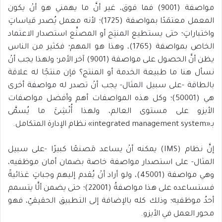
مواصفة (9001) فما فوق، غير أنَّ ما يهمني هو أنْ يكون
المعمل معتمَدًا بمواصفة (1725)؛ لأنه معمل يُصدر قياساتٍ
واختباراتٍ؛ حتى يستطيع المنتِج أو المصنِّع استصدار الاعتماد
الخاص بمواصفة (1765)، وهذا هو المهم؛ فكثير من الناس
يظن أنَّ الحصول على مواصفة (9001) آخر الأمر؛ ولهذا يجب أنْ
نسأل هنا ما طبيعة الخدمة أو المنتج؟ فإن منتجًا له علاقة
بالطاقة -على سبيل المثال- يجب أنْ تصدر له مواصفة أخرى
هي (50001)؛ وكل هذه المواصفات أهم وأفضل مواصفات
الأيزو على مستوى العالم، ولهذا أُنْشِئَ ما يُسمَّى
بـ«integrated management system» نظام الإدارة المتكامل.
إنَّ نظام (IMS) يمكنه أنْ يساعد مَصنعًا كبيرًا -على سبيل
المثال- على استصدار مواصفة خاصة بضمان أمان موظفيه،
وهي مواصفة (45001)، ولو أراد أنْ يُقدم إليهم وجباتٍ غذائيةً
فستساعده على هذا مواصفةُ (22001)؛ حتى يضمن ألَّا يتسمم
أحدُ موظفيه؛ وذلك كله بالإضافة إلى التطبيق الحقيقيّ، فهو
محور العمل في الأيزو.