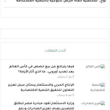
نوح.. شخصية حماة الأرض للتوعية بالتنمية المستدامة
ل
ل
ح
ت
ر
و
ا
ا
ر
ص
ة
ل
.
ا
.
ل
إ
ا
أحدث المقالات
ج
ج
ر
ت
ا
م
فيفا يتراجع عن بيع حصص في كأس العالم
ء
ا
بعد تهديد أوروبي.. ما الذي أثار الأزمة؟
ا
ع
ت
ي
منذ 7 ساعات
ب
ت
الإنتاج الحربي والاستثمار يبحثان سبل تعزيز
س
ت
التعاون لتحقيق التنمية الاقتصادية
ي
س
منذ 8 ساعات
ط
ع
ة
.
وزارة الاستثمار تقود مبادرة مصر تنطلق
ت
.
للتصدير بهدف تعزيز الصادرات ودعم