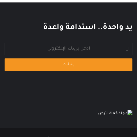
ي
ع
ا
ل
م
يد واحدة.. استدامة واعدة
ي
أدخل
بريدك
الإلكتروني