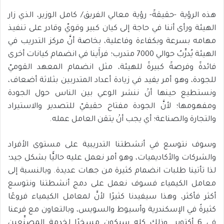
هذه الرؤية -حقيقةً- رؤية معالي الفريق/ كامل الوزير، الذي زار
الهيئة ورأى أننا في حاجة إلى كيان كبير وقويّ وقادر على تنفيذ
مهامه بسرعة وبكفاءة وفاعلية، بخاصة أنَّ مركز التدريب في
الهيئة يُدرِّبُ حوالي 7000 متدرب؛ فرأَينا في انضمام كيانات أخرى
فائدةً وفرصةً كبيرةً للهيئة، مثل انضمام المعهد القوميّ
للجودة، وهو أمر يفيد في زيادة أعداد المتدربين بثلاثة أضعاف،
ونستطيع حينها أنْ ننشر الوعي بين الناس حول الجودة
ومفهومها؛ لأنَّ الجودة مفتاح حقيقيّ للتصدير والاستيراد
والتجارة والصناعة؛ أي يجب أنْ يتقن العامل عمله.
وسوف نتوسع في أنشطتنا التدريبية على مستوى الأفراد
والشركات والأكاديميات، وهو أمر نعمل عليه حاليًّا بشكل جيد؛
لذا تأتينا طلبات انضمام كثيرة من جهات عديدة. وبالنسبة إلى
معامل الكيمياء فسوف نعمل على دمج أنشطتنا ونتوسع
أكثر فأكثر، وهذا سيفيدنا كثيرًا لأنَّ لمعامل الكيمياء فروعًا
كثيرةً في الإسكندرية وأسيوط والسويس، وبالتعاون مع فرعنا
في 6 أكتوبر. وذلك كله سيكون مسخرًا لخدمة المصنِّعين