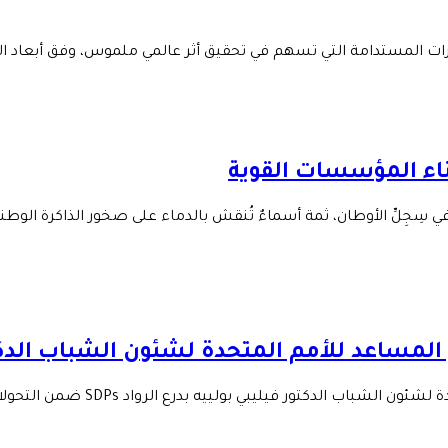
ازات المستدامة التي تسهم في تحقيق أثر عالمي ملموس، وفق أبعاد الت
بناء المؤسسات القوية
ي سِجِلِّ الأوطان، ثمة أسماءٌ تُنقش بالدماء على صخور الذاكرة الوطن
مساعد للأمم المتحدة لشئون الشباب الدكتور في
لدكتور فيليبي بولييه بدرع الرواد SDPs ضمن التحولات العالمية…