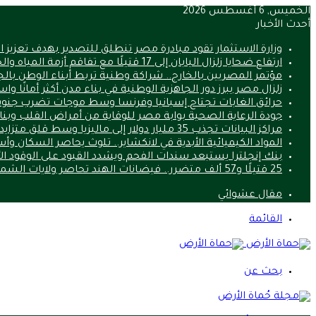
الخميس, 6 أغسطس 2026
أحدث الأخبار
وزارة الاستثمار تقود مبادرة مصر تنطلق للتصدير بهدف تعزيز 
ارتفاع ضحايا زلزال اليابان إلى 17 قتيلًا مع تفاقم أزمة المياه والحرارة
مؤتمر المصريين بالخارج.. شراكة وطنية تربط أبناء الوطن بالج
زلزال مصر يبرز دور الجاهزية الوطنية في بناء مدن أكثر أمانًا وا
حرائق الغابات تجتاح إسبانيا وفرنسا وسط موجات تضرب جنوب
جودة الرعاية الصحية بوابة مصر للوقاية من أمراض القلب وب
مراكز البيانات تجذب 35 مليار دولار إلى ماليزيا وسط قلق متزايد من استنزاف الموارد
المواد الكيميائية الأبدية في لانكشاير.. تلوث يحاصر السكان و
بنك إنجلترا يستبعد سندات الفحم ويشدد القيود على الوقود ا
25 قتيلًا و57 ألف متضرر.. فيضانات الهند تحاصر ولايات الشمال
مقال عشوائي
القائمة
بحث عن