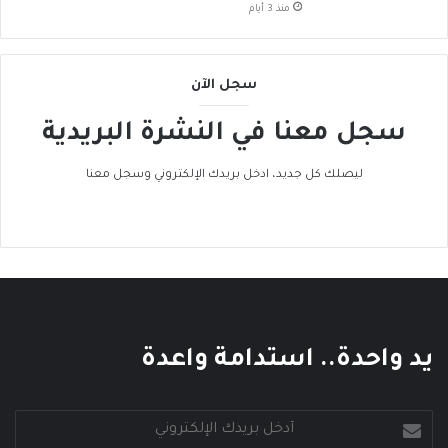
ض
منذ 3 أيام
م
إ
ل
سجل الآن
ى
ا
سجل معنا في النشرة البريدية
ل
ح
ر
ليصلك كل جديد، ادخل بريدك الإلكتروني وسجل معنا
ا
ك
ا
ل
ع
ا
ل
م
يد واحدة.. استدامة واعدة
ي
أدخل
بريدك