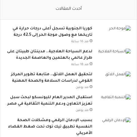
ا
أحدث المقالات
ج
ت
م
كوريا الجنوبية تسجل أعلى درجات حرارة في
ا
تاريخها مع وصول موجة الحر إلى 42.5 درجة
ع
ي
منذ 16 ساعة
ت
لدعم السياحة العلاجية.. مدينتان طبيتان على
ت
طراز عالمي بالعلمين والعاصمة الجديدة
س
منذ 18 ساعة
ع
.
لتحقيق العمل اللائق.. متابعة تطوير المركز
.
القومي لدراسات السلامة والصحة المهنية
أ
منذ يومين
و
استقبال المدير العام لليونسكو لبحث سبل
ر
تعزيز التعاون ودعم التنمية الثقافية في مصر
و
منذ يومين
ب
ا
بسبب الإدمان الرقمي ومشكلات الصحة
ت
النفسية تطبيق تيك توك تحت ضغط القضاء
ن
الأمريكي