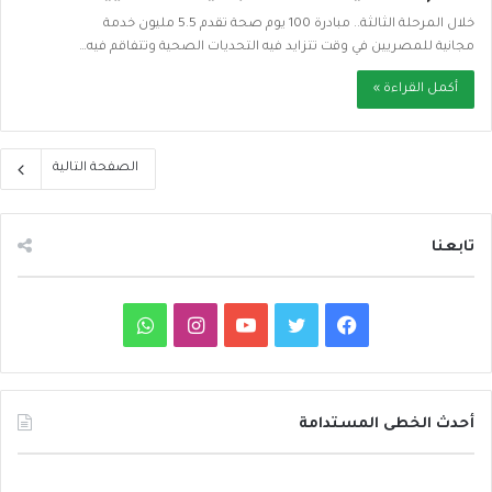
خلال المرحلة الثالثة.. مبادرة 100 يوم صحة تقدم 5.5 مليون خدمة
مجانية للمصريين في وقت تتزايد فيه التحديات الصحية وتتفاقم فيه…
أكمل القراءة »
الصفحة التالية
تابعنا
ف
ت
ي
ا
و
ي
و
و
ن
ا
س
ي
ت
س
ت
أحدث الخطى المستدامة
ب
ت
ي
ت
س
د