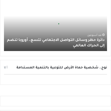
و
ر
و
ق
ا
ا
ئ
ك
ب
ر
ب
ر
ة
ا
ح
ظ
م
ر
منذ أسبوعين
دائرة حظر وسائل التواصل الاجتماعي تتسع.. أوروبا تنضم
و
إلى الحراك العالمي
س
ا
ئ
ل
ا
نوح.. شخصية حماة الأرض للتوعية بالتنمية المستدامة
ل
ت
و
ا
ص
ل
ا
ل