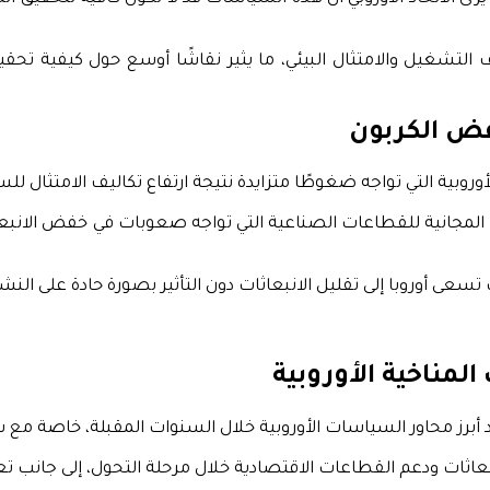
 التشغيل والامتثال البيئي، ما يثير نقاشًا أوسع حول كيفية تحقي
فض الكربون
أوروبية التي تواجه ضغوطًا متزايدة نتيجة ارتفاع تكاليف الامتثال لل
ح المجانية للقطاعات الصناعية التي تواجه صعوبات في خفض الانبعا
عى أوروبا إلى تقليل الانبعاثات دون التأثير بصورة حادة على ال
لمناخية الأوروبية
برز محاور السياسات الأوروبية خلال السنوات المقبلة، خاصة مع سعي ال
بعاثات ودعم القطاعات الاقتصادية خلال مرحلة التحول، إلى جانب تعز