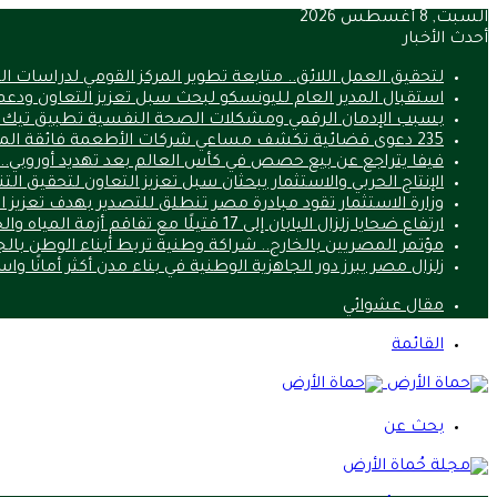
السبت, 8 أغسطس 2026
أحدث الأخبار
لتحقيق العمل اللائق.. متابعة تطوير المركز القومي لدراسات 
استقبال المدير العام لليونسكو لبحث سبل تعزيز التعاون ودعم
بسبب الإدمان الرقمي ومشكلات الصحة النفسية تطبيق تيك
235 دعوى قضائية تكشف مساعي شركات الأطعمة فائقة المعالجة لتعطيل قوانين الصحة
فيفا يتراجع عن بيع حصص في كأس العالم بعد تهديد أوروبي.. ما 
الإنتاج الحربي والاستثمار يبحثان سبل تعزيز التعاون لتحقيق الت
وزارة الاستثمار تقود مبادرة مصر تنطلق للتصدير بهدف تعزيز 
ارتفاع ضحايا زلزال اليابان إلى 17 قتيلًا مع تفاقم أزمة المياه والحرارة
مؤتمر المصريين بالخارج.. شراكة وطنية تربط أبناء الوطن بالج
زلزال مصر يبرز دور الجاهزية الوطنية في بناء مدن أكثر أمانًا وا
مقال عشوائي
القائمة
بحث عن