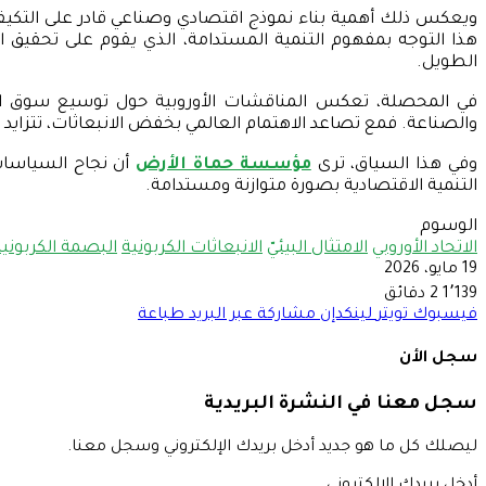
ويعكس ذلك أهمية بناء نموذج اقتصادي وصناعي قادر على التكيف م
هذا التوجه بمفهوم التنمية المستدامة، الذي يقوم على تحقيق الت
الطويل.
في المحصلة، تعكس المناقشات الأوروبية حول توسيع سوق الانبع
والصناعة. فمع تصاعد الاهتمام العالمي بخفض الانبعاثات، تتزايد
وفي هذا السياق، ترى
مؤسسة حماة الأرض
أن نجاح السياسات 
التنمية الاقتصادية بصورة متوازنة ومستدامة.
الوسوم
الاتحاد الأوروبي
الامتثال البيئيّ
الانبعاثات الكربونية
البصمة الكربونية
19 مايو، 2026
1٬139
2 دقائق
فيسبوك
تويتر
لينكدإن
مشاركة عبر البريد
طباعة
سجل الأن
سجل معنا في النشرة البريدية
ليصلك كل ما هو جديد أدخل بريدك الإلكتروني وسجل معنا.
أدخل بريدك الإلكتروني