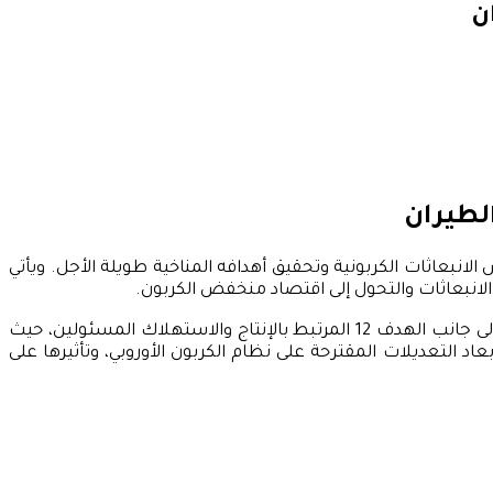
ن
لطيران
انبعاثات الكربونية وتحقيق أهدافه المناخية طويلة الأجل. ويأتي
لانبعاثات والتحول إلى اقتصاد منخفض الكربون.
ويتقاطع هذا الملف مع أهداف التنمية المستدامة، خاصة الهدف 13 المتعلق بالعمل المناخي، والهدف 9 الخاص بالصناعة والابتكار، إلى جانب الهدف 12 المرتبط بالإنتاج والاستهلاك المسئولين، حيث
اد التعديلات المقترحة على نظام الكربون الأوروبي، وتأثيرها على